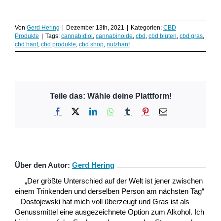
Von
Gerd Hering
|
Dezember 13th, 2021
|
Kategorien:
CBD
Produkte
|
Tags:
cannabidiol
,
cannabinoide
,
cbd
,
cbd blüten
,
cbd gras
,
cbd hanf
,
cbd produkte
,
cbd shop
,
nutzhanf
Teile das: Wähle deine Plattform!
Facebook
X
LinkedIn
WhatsApp
Tumblr
Pinterest
E-
Mail
Über den Autor:
Gerd Hering
„Der größte Unterschied auf der Welt ist jener zwischen
einem Trinkenden und derselben Person am nächsten Tag“
– Dostojewski hat mich voll überzeugt und Gras ist als
Genussmittel eine ausgezeichnete Option zum Alkohol. Ich