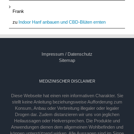
Frank
zu
Indoor Hanf anbauen und CBD-Blüten ernten
Impressum / Datenschutz
Sitemap
MEDIZINISCHER DISCLAIMER
Diese Webseite hat einen rein informativen Charakter. Sie
stellt keine Anleitung beziehungsweise Aufforderung zum
Konsum, Anbau oder Verbreitung illegaler oder legaler
Drogen dar. Zudem distanzieren wir uns von jeglichen
Heilaussagen oder Heilversprechen. Die Produkte und
Anwendungen dienen dem allgemeinen Wohlbefinden und
können unterstützend wirken. Alle Aussagen sind im Sinne