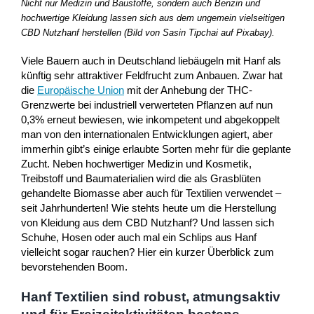
Nicht nur Medizin und Baustoffe, sondern auch Benzin und
hochwertige Kleidung lassen sich aus dem ungemein vielseitigen
CBD Nutzhanf herstellen (Bild von Sasin Tipchai auf Pixabay).
Viele Bauern auch in Deutschland liebäugeln mit Hanf als
künftig sehr attraktiver Feldfrucht zum Anbauen. Zwar hat
die
Europäische Union
mit der Anhebung der THC-
Grenzwerte bei industriell verwerteten Pflanzen auf nun
0,3% erneut bewiesen, wie inkompetent und abgekoppelt
man von den internationalen Entwicklungen agiert, aber
immerhin gibt’s einige erlaubte Sorten mehr für die geplante
Zucht. Neben hochwertiger Medizin und Kosmetik,
Treibstoff und Baumaterialien wird die als Grasblüten
gehandelte Biomasse aber auch für Textilien verwendet –
seit Jahrhunderten! Wie stehts heute um die Herstellung
von Kleidung aus dem CBD Nutzhanf? Und lassen sich
Schuhe, Hosen oder auch mal ein Schlips aus Hanf
vielleicht sogar rauchen? Hier ein kurzer Überblick zum
bevorstehenden Boom.
Hanf Textilien sind robust, atmungsaktiv