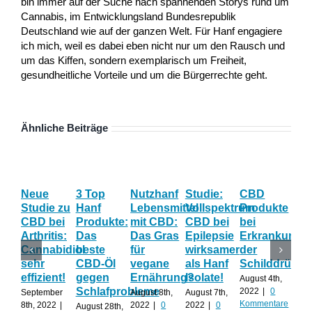
bin immer auf der Suche nach spannenden Storys rund um
Cannabis, im Entwicklungsland Bundesrepublik
Deutschland wie auf der ganzen Welt. Für Hanf engagiere
ich mich, weil es dabei eben nicht nur um den Rausch und
um das Kiffen, sondern exemplarisch um Freiheit,
gesundheitliche Vorteile und um die Bürgerrechte geht.
Ähnliche Beiträge
Neue
3 Top
Nutzhanf
Studie:
CBD
CB
Studie zu
Hanf
Lebensmittel
Vollspektrum
Produkte
Blü
CBD bei
Produkte:
mit CBD:
CBD bei
bei
Onl
Arthritis:
Das
Das Gras
Epilepsie
Erkrankunge
Sh
Cannabidiol
beste
für
wirksamer
der
ka
sehr
CBD-Öl
vegane
als Hanf
Schilddrüse
od
effizient!
gegen
Ernährung?
Isolate!
sel
August 4th,
Schlafprobleme
an
2022
|
0
September
August 8th,
August 7th,
Kommentare
8th, 2022
|
2022
|
0
2022
|
0
August 28th,
Juli 