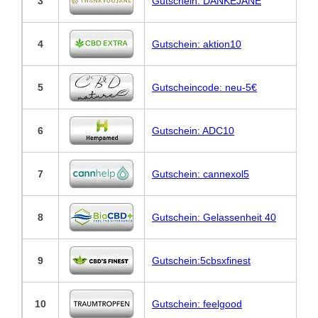
3
Gutschein: DANKEJANE
4
Gutschein: aktion10
5
Gutscheincode: neu-5€
6
Gutschein: ADC10
7
Gutschein: cannexol5
8
Gutschein: Gelassenheit 40
9
Gutschein:5cbsxfinest
10
Gutschein: feelgood