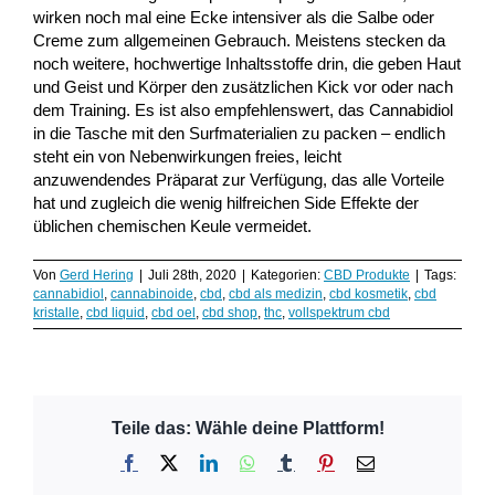
wirken noch mal eine Ecke intensiver als die Salbe oder
Creme zum allgemeinen Gebrauch. Meistens stecken da
noch weitere, hochwertige Inhaltsstoffe drin, die geben Haut
und Geist und Körper den zusätzlichen Kick vor oder nach
dem Training. Es ist also empfehlenswert, das Cannabidiol
in die Tasche mit den Surfmaterialien zu packen – endlich
steht ein von Nebenwirkungen freies, leicht
anzuwendendes Präparat zur Verfügung, das alle Vorteile
hat und zugleich die wenig hilfreichen Side Effekte der
üblichen chemischen Keule vermeidet.
Von
Gerd Hering
|
Juli 28th, 2020
|
Kategorien:
CBD Produkte
|
Tags:
cannabidiol
,
cannabinoide
,
cbd
,
cbd als medizin
,
cbd kosmetik
,
cbd
kristalle
,
cbd liquid
,
cbd oel
,
cbd shop
,
thc
,
vollspektrum cbd
Teile das: Wähle deine Plattform!
Facebook
X
LinkedIn
WhatsApp
Tumblr
Pinterest
E-
Mail