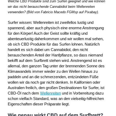
Welche CBD Produkte sind zum Surfen geeignet und wie können
wir das nicht berauschende Cannabidiol beim Wellenreiten
verwenden? (Bild von Fabricio Macedo FGMsp auf Pixabay).
Surfer wissen: Wellenreiten ist zweifellos lustig und
spannend, aber auch physisch eine enorme Anstrengung
für den Körper! Auch der Geist sollte kräftig und
abenteuerlustig daherkommen und wir wollen mal sehen,
ob sich CBD Produkte für das Surfen lohnen. Natürlich
handelt es sich dabei um Cannabidiol, den nicht
berauschenden Anteil der Hanfpflanze, so dass niemand
bekifft auf dem Surfbrett stehen wird. Anstrengend ist es
allemal, den ganzen Tag unter der brennenden Sonne des
Klimawandels immer wieder zu den Wellen hinaus zu
paddeln und an die schmerzenden, entzündeten Füße
wollen wir da noch gar nicht denken. In Kalifornien oder
Australien freilich, den großen Destinationen für Surfer, ist
CBD-Öl nach dem
Wellenreiten
und in Vorbereitung dazu
schon vielfach Standard, was an den vielseitig-hilfreichen
Eigenschaften dieser Präparate liegt.
Wie genau wirkt CBD auf dem Surfbrett?