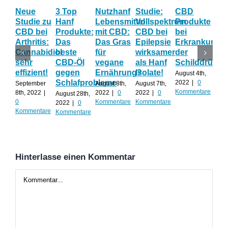
Neue
3 Top
Nutzhanf
Studie:
CBD
CB
Studie zu
Hanf
Lebensmittel
Vollspektrum
Produkte
Blü
CBD bei
Produkte:
mit CBD:
CBD bei
bei
Onl
Arthritis:
Das
Das Gras
Epilepsie
Erkrankunge
Sh
Cannabidiol
beste
für
wirksamer
der
ka
sehr
CBD-Öl
vegane
als Hanf
Schilddrüse
od
effizient!
gegen
Ernährung?
Isolate!
sel
August 4th,
Schlafprobleme
an
2022
|
0
September
August 8th,
August 7th,
Kommentare
8th, 2022
|
2022
|
0
2022
|
0
August 28th,
Juli 
0
Kommentare
Kommentare
2022
|
0
202
Kommentare
Kommentare
Kom
Hinterlasse einen Kommentar
Kommentar