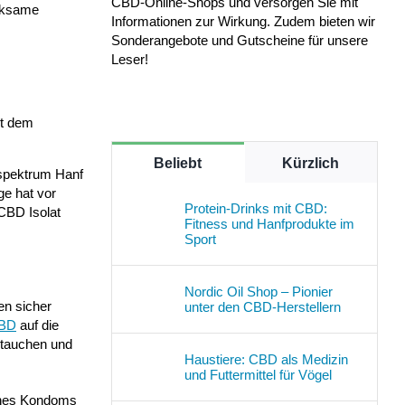
CBD-Online-Shops und versorgen Sie mit
irksame
Informationen zur Wirkung. Zudem bieten wir
Sonderangebote und Gutscheine für unsere
Leser!
it dem
Beliebt
Kürzlich
lspektrum Hanf
ge hat vor
Protein-Drinks mit CBD:
CBD Isolat
Fitness und Hanfprodukte im
Sport
Nordic Oil Shop – Pionier
en sicher
unter den CBD-Herstellern
CBD
auf die
n tauchen und
Haustiere: CBD als Medizin
und Futtermittel für Vögel
eines Kondoms