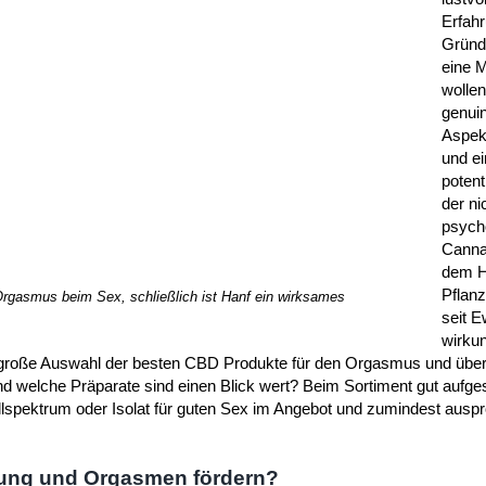
Erfah
Gründe
eine 
wolle
genuin
Aspek
und e
potent
der ni
psych
Canna
dem H
Pflanz
rgasmus beim Sex, schließlich ist Hanf ein wirksames
seit E
wirku
cht große Auswahl der besten CBD Produkte für den Orgasmus und übe
nd welche Präparate sind einen Blick wert? Beim Sortiment gut aufge
ollspektrum oder Isolat für guten Sex im Angebot und zumindest ausp
gung und Orgasmen fördern?