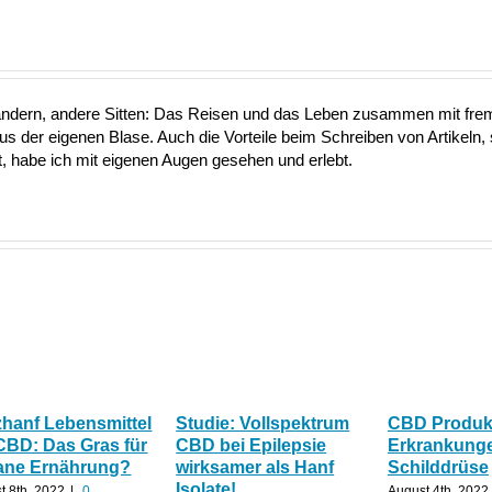
ändern, andere Sitten: Das Reisen und das Leben zusammen mit fre
aus der eigenen Blase. Auch die Vorteile beim Schreiben von Artikeln, 
 habe ich mit eigenen Augen gesehen und erlebt.
zhanf Lebensmittel
Studie: Vollspektrum
CBD Produkt
CBD: Das Gras für
CBD bei Epilepsie
Erkrankunge
ane Ernährung?
wirksamer als Hanf
Schilddrüse
Isolate!
t 8th, 2022
|
0
August 4th, 2022