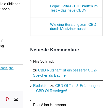
 die üblichen
Legal: Delta-8-THC kaufen im
e noch
Test – das neue CBD?
Wie eine Beratung zum CBD
durch Mediziner aussieht
ei
nig
Neueste Kommentare
Nils Schmidt
 hash
,
cbd
zu
CBD Nutzhanf ist ein besserer CO2-
Speicher als Bäume!
Redaktion
zu
CBD Öl Test & Erfahrungen
– CBD Öl Testsieger!
sApp
Tumblr
Pinterest
E-
Mail
Paul Allan Hartmann