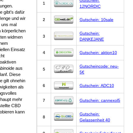
Gutschein:
1
rungen.
12NORDIC
 gibt’s dafür
Menge und wir
2
Gutschein: 10sale
n uns mal
 körperlichen
Gutschein:
3
ten widmen
DANKEJANE
inem
iellen Einsatz
4
Gutschein: aktion10
cht
oaktiven
Gutscheincode: neu-
binoide aus
5
5€
anf. Diese
e gilt ohnehin
6
Gutschein: ADC10
wigkeiten als
ngsvolles
rhaupt mehr
7
Gutschein: cannexol5
stellte CBD
robieren kann
Gutschein:
8
Gelassenheit 40