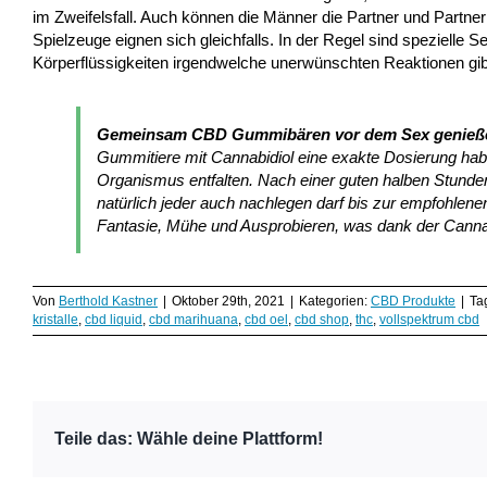
im Zweifelsfall. Auch können die Männer die Partner und Partn
Spielzeuge eignen sich gleichfalls. In der Regel sind speziell
Körperflüssigkeiten irgendwelche unerwünschten Reaktionen gib
Gemeinsam CBD Gummibären vor dem Sex genieß
Gummitiere mit Cannabidiol eine exakte Dosierung haben
Organismus entfalten. Nach einer guten halben Stunde
natürlich jeder auch nachlegen darf bis zur empfohlene
Fantasie, Mühe und Ausprobieren, was dank der Cannabi
Von
Berthold Kastner
|
Oktober 29th, 2021
|
Kategorien:
CBD Produkte
|
Ta
kristalle
,
cbd liquid
,
cbd marihuana
,
cbd oel
,
cbd shop
,
thc
,
vollspektrum cbd
Teile das: Wähle deine Plattform!