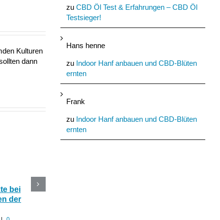
zu
CBD Öl Test & Erfahrungen – CBD Öl
Testsieger!
Hans henne
mden Kulturen
sollten dann
zu
Indoor Hanf anbauen und CBD-Blüten
ernten
Frank
zu
Indoor Hanf anbauen und CBD-Blüten
ernten
e bei
CBD Blüten im Online
Die 5 besten CBD
n der
Shop kaufen oder selber
Produkte mit Hanf fü
anbauen?
den Sommer
|
0
Juli 30th, 2022
|
0 Kommentare
Juli 29th, 2022
|
0 Komment