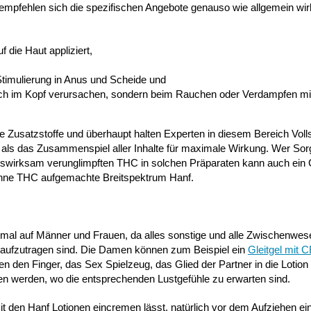
 empfehlen sich die spezifischen Angebote genauso wie allgemein w
die Haut appliziert,
 Stimulierung in Anus und Scheide und
ausch im Kopf verursachen, sondern beim Rauchen oder Verdampfen m
 Zusatzstoffe und überhaupt halten Experten in diesem Bereich Vol
t als das Zusammenspiel aller Inhalte für maximale Wirkung. Wer Sor
itswirksam verunglimpften THC in solchen Präparaten kann auch ein 
s ohne THC aufgemachte Breitspektrum Hanf.
n mal auf Männer und Frauen, da alles sonstige und alle Zwischenwes
k aufzutragen sind. Die Damen können zum Beispiel ein
Gleitgel mit 
en den Finger, das Sex Spielzeug, das Glied der Partner in die Lotio
agen werden, wo die entsprechenden Lustgefühle zu erwarten sind.
 mit den Hanf Lotionen eincremen lässt, natürlich vor dem Aufziehen 