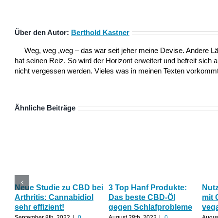
Über den Autor:
Berthold Kastner
Weg, weg ,weg – das war seit jeher meine Devise. Andere L
hat seinen Reiz. So wird der Horizont erweitert und befreit sich 
nicht vergessen werden. Vieles was in meinen Texten vorkommt,
Ähnliche Beiträge
Neue Studie zu CBD bei
3 Top Hanf Produkte:
Nut
Arthritis: Cannabidiol
Das beste CBD-Öl
mit 
sehr effizient!
gegen Schlafprobleme
veg
September 8th, 2022
|
0
August 28th, 2022
|
0
Augus