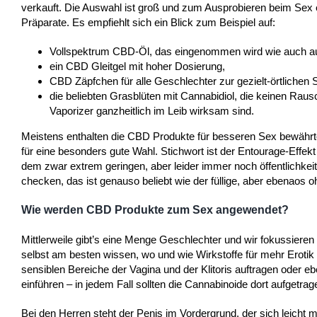
verkauft. Die Auswahl ist groß und zum Ausprobieren beim Sex
Präparate. Es empfiehlt sich ein Blick zum Beispiel auf:
Vollspektrum CBD-Öl, das eingenommen wird wie auch auf 
ein CBD Gleitgel mit hoher Dosierung,
CBD Zäpfchen für alle Geschlechter zur gezielt-örtlichen
die beliebten Grasblüten mit Cannabidiol, die keinen R
Vaporizer ganzheitlich im Leib wirksam sind.
Meistens enthalten die CBD Produkte für besseren Sex bewährte
für eine besonders gute Wahl. Stichwort ist der Entourage-Effek
dem zwar extrem geringen, aber leider immer noch öffentlichke
checken, das ist genauso beliebt wie der füllige, aber ebenao
Wie werden CBD Produkte zum Sex angewendet?
Mittlerweile gibt’s eine Menge Geschlechter und wir fokussiere
selbst am besten wissen, wo und wie Wirkstoffe für mehr Eroti
sensiblen Bereiche der Vagina und der Klitoris auftragen oder eb
einführen – in jedem Fall sollten die Cannabinoide dort aufgetr
Bei den Herren steht der Penis im Vordergrund, der sich leicht