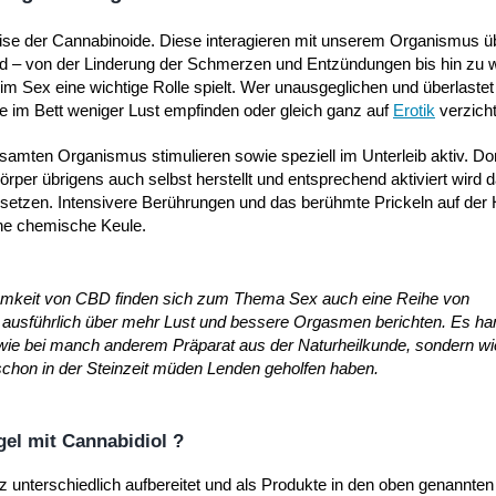
eise der Cannabinoide. Diese interagieren mit unserem Organismus ü
ind – von der Linderung der Schmerzen und Entzündungen bis hin zu 
im Sex eine wichtige Rolle spielt. Wer unausgeglichen und überlaste
ise im Bett weniger Lust empfinden oder gleich ganz auf
Erotik
verzich
mten Organismus stimulieren sowie speziell im Unterleib aktiv. Dort
per übrigens auch selbst herstellt und entsprechend aktiviert wird
nsetzen. Intensivere Berührungen und das berühmte Prickeln auf der
che chemische Keule.
samkeit von CBD finden sich zum Thema Sex auch eine Reihe von
ausführlich über mehr Lust und bessere Orgasmen berichten. Es ha
ie bei manch anderem Präparat aus der Naturheilkunde, sondern wi
schon in der Steinzeit müden Lenden geholfen haben.
el mit Cannabidiol ?
unterschiedlich aufbereitet und als Produkte in den oben genannte