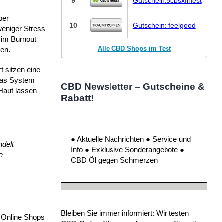
9
Gutschein:5cbsxfinest
ber
10
Gutschein: feelgood
weniger Stress
t im Burnout
Alle CBD Shops im Test
ten.
 sitzen eine
 das System
CBD Newsletter – Gutscheine &
 Haut lassen
Rabatt!
● Aktuelle Nachrichten ● Service und
ndelt
Info ● Exklusive Sonderangebote ●
e
CBD Öl gegen Schmerzen
Bleiben Sie immer informiert: Wir testen
n Online Shops