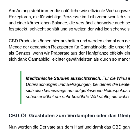
Am Anfang steht immer die natürliche wie effiziente Wirkungsw
Rezeptoren, die für wichtige Prozesse im Leib verantwortlich s
und einer körperlichen Balance, die verständlicherweise auch be
feststeckt, schlecht schläft und so weiter, der wird logischerwe
CBD Produkte können hier aushelfen und werden einmal den gesa
Menge der genannten Rezeptoren für Cannabinoide, die unser Kör
als Ganzes, wenn wir Präparate aus der Hanfpflanze effektiv ei
sich dank Cannabidiol leichter gewährleisten als durch so man
Medizinische Studien aussichtsreich
: Für die Wirk
Untersuchungen und Befragungen, bei denen die Leute 
sich also keineswegs um aufgeblasenen Hokuspokus w
schon erwähnt um sehr bewährte Wirkstoffe, die wohl 
CBD-Öl, Grasblüten zum Verdampfen oder das Gleitg
Nun werden die Derivate aus dem Hanf und damit das CBD ganz 