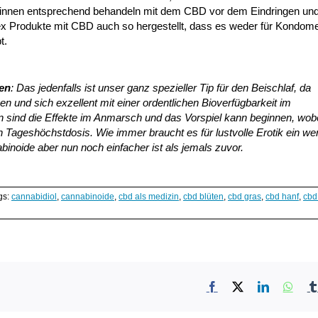
erinnen entsprechend behandeln mit dem CBD vor dem Eindringen und
e Sex Produkte mit CBD auch so hergestellt, dass es weder für Kondom
t.
en
: Das jedenfalls ist unser ganz spezieller Tip für den Beischlaf, da
 und sich exzellent mit einer ordentlichen Bioverfügbarkeit im
n sind die Effekte im Anmarsch und das Vorspiel kann beginnen, wob
n Tageshöchstdosis. Wie immer braucht es für lustvolle Erotik ein we
noide aber nun noch einfacher ist als jemals zuvor.
gs:
cannabidiol
,
cannabinoide
,
cbd als medizin
,
cbd blüten
,
cbd gras
,
cbd hanf
,
cbd
Facebook
X
LinkedIn
What