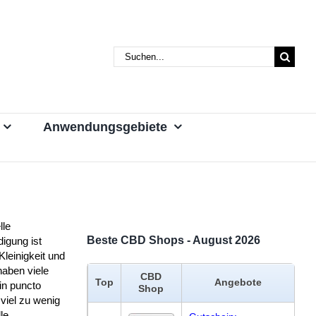
Suche
nach:
Anwendungsgebiete
lle
Beste CBD Shops - August 2026
digung ist
Kleinigkeit und
haben viele
CBD
Top
Angebote
in puncto
Shop
 viel zu wenig
lle