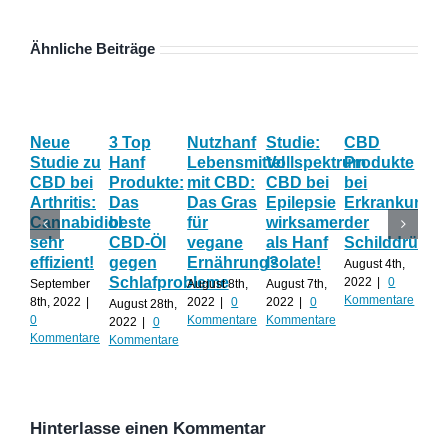
Ähnliche Beiträge
Neue
3 Top
Nutzhanf
Studie:
CBD
CB
Studie zu
Hanf
Lebensmittel
Vollspektrum
Produkte
Blü
CBD bei
Produkte:
mit CBD:
CBD bei
bei
Onl
Arthritis:
Das
Das Gras
Epilepsie
Erkrankunge
Sh
Cannabidiol
beste
für
wirksamer
der
ka
sehr
CBD-Öl
vegane
als Hanf
Schilddrüse
od
effizient!
gegen
Ernährung?
Isolate!
sel
August 4th,
Schlafprobleme
an
2022
|
0
September
August 8th,
August 7th,
Kommentare
8th, 2022
|
2022
|
0
2022
|
0
August 28th,
Juli 
0
Kommentare
Kommentare
2022
|
0
202
Kommentare
Kommentare
Kom
Hinterlasse einen Kommentar