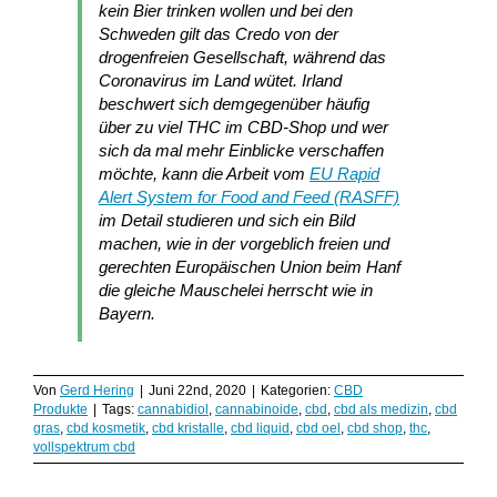
kein Bier trinken wollen und bei den
Schweden gilt das Credo von der
drogenfreien Gesellschaft, während das
Coronavirus im Land wütet. Irland
beschwert sich demgegenüber häufig
über zu viel THC im CBD-Shop und wer
sich da mal mehr Einblicke verschaffen
möchte, kann die Arbeit vom
EU Rapid
Alert System for Food and Feed (RASFF)
im Detail studieren und sich ein Bild
machen, wie in der vorgeblich freien und
gerechten Europäischen Union beim Hanf
die gleiche Mauschelei herrscht wie in
Bayern.
Von
Gerd Hering
|
Juni 22nd, 2020
|
Kategorien:
CBD
Produkte
|
Tags:
cannabidiol
,
cannabinoide
,
cbd
,
cbd als medizin
,
cbd
gras
,
cbd kosmetik
,
cbd kristalle
,
cbd liquid
,
cbd oel
,
cbd shop
,
thc
,
vollspektrum cbd