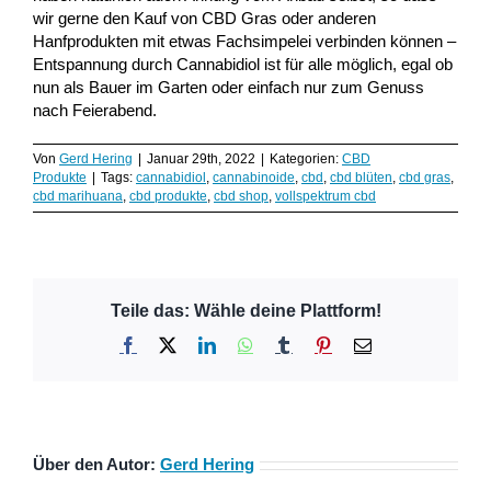
wir gerne den Kauf von CBD Gras oder anderen
Hanfprodukten mit etwas Fachsimpelei verbinden können –
Entspannung durch Cannabidiol ist für alle möglich, egal ob
nun als Bauer im Garten oder einfach nur zum Genuss
nach Feierabend.
Von
Gerd Hering
|
Januar 29th, 2022
|
Kategorien:
CBD
Produkte
|
Tags:
cannabidiol
,
cannabinoide
,
cbd
,
cbd blüten
,
cbd gras
,
cbd marihuana
,
cbd produkte
,
cbd shop
,
vollspektrum cbd
Teile das: Wähle deine Plattform!
Facebook
X
LinkedIn
WhatsApp
Tumblr
Pinterest
E-
Mail
Über den Autor:
Gerd Hering