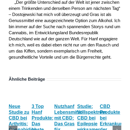
„Der größte Unterschied auf der Welt ist jener zwischen
einem Trinkenden und derselben Person am nächsten Tag“
– Dostojewski hat mich voll überzeugt und Gras ist als
Genussmittel eine ausgezeichnete Option zum Alkohol. Ich
bin immer auf der Suche nach spannenden Storys rund um
Cannabis, im Entwicklungsland Bundesrepublik
Deutschland wie auf der ganzen Welt. Für Hanf engagiere
ich mich, weil es dabei eben nicht nur um den Rausch und
um das Kiffen, sondern exemplarisch um Freiheit,
gesundheitliche Vorteile und um die Bürgerrechte geht.
Ähnliche Beiträge
Neue
3 Top
Nutzhanf
Studie:
CBD
CB
Studie zu
Hanf
Lebensmittel
Vollspektrum
Produkte
Blü
CBD bei
Produkte:
mit CBD:
CBD bei
bei
Onl
Arthritis:
Das
Das Gras
Epilepsie
Erkrankunge
Sh
Cannabidiol
beste
für
wirksamer
der
ka