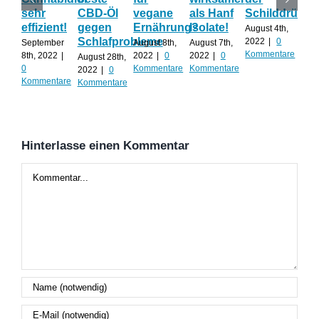
sehr
CBD-Öl
vegane
als Hanf
Schilddrüse
od
effizient!
gegen
Ernährung?
Isolate!
sel
August 4th,
Schlafprobleme
an
2022
|
0
September
August 8th,
August 7th,
Kommentare
8th, 2022
|
2022
|
0
2022
|
0
August 28th,
Juli 
0
Kommentare
Kommentare
2022
|
0
202
Kommentare
Kommentare
Kom
Hinterlasse einen Kommentar
Kommentar