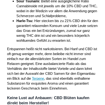
Sour Tsunami
: Bietet eine ausgeglichene Ratio
Cannabinoide mit jeweils um die 10% CBD und THC,
wobei in der Medizin vor allem die Anwendung gegen
Schmerzen und Schlafprobleme,
Harle-Tsu:
Hier stecken bis zu 21% CBD drin für den
garantiert relaxenden Konsum und viele Leute setzen
das Gras ein bei Entzündungen, zumal nur ganz
wenig THC drin ist und ein besonders körperlich
wohltuendes Gefühl zu erwarten ist.
Entspannen heißt nicht narkotisieren. Bei Hanf und CBD ist
oft genug weniger mehr, denn beileibe nicht immer sind
einfach nur die allerstärksten Sorten im Handel zum
Relaxen geeignet. Eine ausbalancierte Ratio als das
Verhältnis der Inhaltsstoffe bietet Vorteile und dann lohnt
sich bei der Auswahl der CBD Samen für den Eigenanbau
ein Blick auf die
Terpene
, das sind ebenfalls enthaltene
Substanzen für exquisites Aroma und einen garantiert
leckeren Geschmack beim Einnehmen.
Keine Lust auf Anbauen: CBD Blüten kaufen
direkt beim Hersteller!