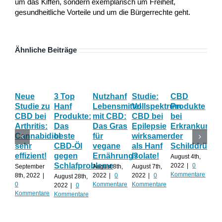
um das Kiffen, sondern exemplarisch um Freiheit,
gesundheitliche Vorteile und um die Bürgerrechte geht.
Ähnliche Beiträge
Neue
3 Top
Nutzhanf
Studie:
CBD
CB
Studie zu
Hanf
Lebensmittel
Vollspektrum
Produkte
Blü
CBD bei
Produkte:
mit CBD:
CBD bei
bei
Onl
Arthritis:
Das
Das Gras
Epilepsie
Erkrankunge
Sh
Cannabidiol
beste
für
wirksamer
der
ka
sehr
CBD-Öl
vegane
als Hanf
Schilddrüse
od
effizient!
gegen
Ernährung?
Isolate!
sel
August 4th,
Schlafprobleme
an
2022
|
0
September
August 8th,
August 7th,
Kommentare
8th, 2022
|
2022
|
0
2022
|
0
August 28th,
Juli 
0
Kommentare
Kommentare
2022
|
0
202
Kommentare
Kommentare
Kom