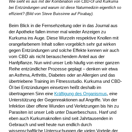
Wie sieht es aus mit der Kombination von CBD-Öl und Kurkuma
bei Entzündungen und warum ist diese Naturmedizin eigentlich so
effizient? (Bild von Steve Buissinne auf Pixabay).
Beim Blick in die Fernsehzeitung oder in das Journal aus
der Apotheke fallen immer mal wieder Anzeigen zu
Kurkuma ins Auge. Diese Wurzeln respektive Knollen mit
orangefarbenem Inhalt sollen vorgeblich sehr gut wirken
gegen Entzündungen und solche Effekte kennen wir auch
vom CBD als nicht berauschendem Anteil aus der
Hanfpflanze. Nun wird unser Leib häufig von einer ganzen
Reihe entzündlicher Prozesse geplagt – denken wir etwa
an Asthma, Arthritis, Diabetes oder an Allergien und das
übertriebene Training im Fitnessstudio. Kurkuma und CBD-
Öl bei Entzündungen einsetzen heißt deshalb im
übertragenen Sinn eine
Kräftigung des Organismus
, eine
Unterstützung der Gegenreaktionen auf Angriffe. Von der
Infektion über offene Wunden und Verletzungen bis hin zu
Parasiten ist unser Leib unter Dauerbeschuss. Hanf und
eben auch Kurkumaknollen sind seit Jahrtausenden in
Gebrauch und weil heute nun endlich durch
wissenschaftliche Untersuchungen die vielen Vorteile der