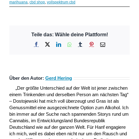
marihuana
,
cbd shop
,
vollspektrum cbd
Teile das: Wähle deine Plattform!
Facebook
X
LinkedIn
WhatsApp
Tumblr
Pinterest
E-
Mail
Über den Autor:
Gerd Hering
„Der größte Unterschied auf der Welt ist jener zwischen
einem Trinkenden und derselben Person am nächsten Tag“
– Dostojewski hat mich voll überzeugt und Gras ist als
Genussmittel eine ausgezeichnete Option zum Alkohol. Ich
bin immer auf der Suche nach spannenden Storys rund um
Cannabis, im Entwicklungsland Bundesrepublik
Deutschland wie auf der ganzen Welt. Für Hanf engagiere
ich mich, weil es dabei eben nicht nur um den Rausch und