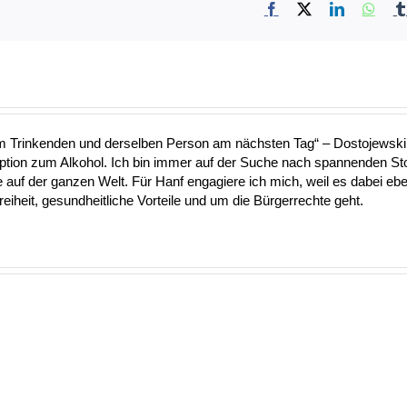
Facebook
X
LinkedIn
What
nem Trinkenden und derselben Person am nächsten Tag“ – Dostojewski 
Option zum Alkohol. Ich bin immer auf der Suche nach spannenden S
uf der ganzen Welt. Für Hanf engagiere ich mich, weil es dabei ebe
heit, gesundheitliche Vorteile und um die Bürgerrechte geht.