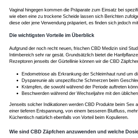
Vaginal hingegen kommen die Präparate zum Einsatz bei spezifi
wie eben eine zu trockene Scheide lassen sich Berichten zufolg
diese oder jene Verwendung präpariert, es finden sich jedoch mit
Die wichtigsten Vorteile im Überblick
Aufgrund der noch recht neuen, frischen CBD Medizin sind Stud
Intimbereich sehr rar gesät. Grundsätzlich bietet die Hanfpflan
Rezeptoren jenseits der Gürtellinie können wir die CBD Zäpfche
Endometriose als Erkrankung der Schleimhaut rund um di
Dyspareunie als unspezifische Schmerzen beim Geschlec
Krämpfen, die sowohl während der Periode auftreten kön
Beschwerden während der Wechseljahre mit den üblich
Jenseits solcher Indikationen werden CBD Produkte beim Sex ab
einer tieferen Entspannung, von einem besseren Blutfluss, mehr 
Küchentisch natürlich ebenfalls von Vorteil beim Kopulieren.
Wie sind CBD Zäpfchen anzuwenden und welche Dosie