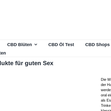
CBD Blüten
CBD Öl Test
CBD Shops
ten
dukte für guten Sex
Die Wi
der H
werde
oral 
als E
Trinke
klass