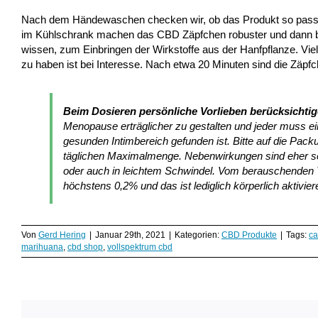
Nach dem Händewaschen checken wir, ob das Produkt so passt od
im Kühlschrank machen das CBD Zäpfchen robuster und dann b
wissen, zum Einbringen der Wirkstoffe aus der Hanfpflanze. Viel
zu haben ist bei Interesse. Nach etwa 20 Minuten sind die Zäp
Beim Dosieren persönliche Vorlieben berücksichti
Menopause erträglicher zu gestalten und jeder muss ei
gesunden Intimbereich gefunden ist. Bitte auf die Pac
täglichen Maximalmenge. Nebenwirkungen sind eher sel
oder auch in leichtem Schwindel. Vom berauschenden T
höchstens 0,2% und das ist lediglich körperlich aktivie
Von
Gerd Hering
|
Januar 29th, 2021
|
Kategorien:
CBD Produkte
|
Tags:
ca
marihuana
,
cbd shop
,
vollspektrum cbd