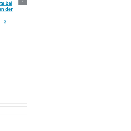
e bei
CBD Blüten im Online
Die 5 besten CBD
n der
Shop kaufen oder selber
Produkte mit Hanf fü
anbauen?
den Sommer
|
0
Juli 30th, 2022
|
0 Kommentare
Juli 29th, 2022
|
0 Komment