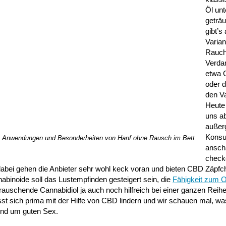
Öl unt
geträu
gibt’s
Varia
Rauch
Verda
etwa 
oder d
den Va
Heute 
uns a
außer
Kons
ie Anwendungen und Besonderheiten von Hanf ohne Rausch im Bett
ansch
check
bei gehen die Anbieter sehr wohl keck voran und bieten CBD Zäpfch
abinoide soll das Lustempfinden gesteigert sein, die
Fähigkeit zum 
auschende Cannabidiol ja auch noch hilfreich bei einer ganzen Reih
 sich prima mit der Hilfe von CBD lindern und wir schauen mal, w
und um guten Sex.