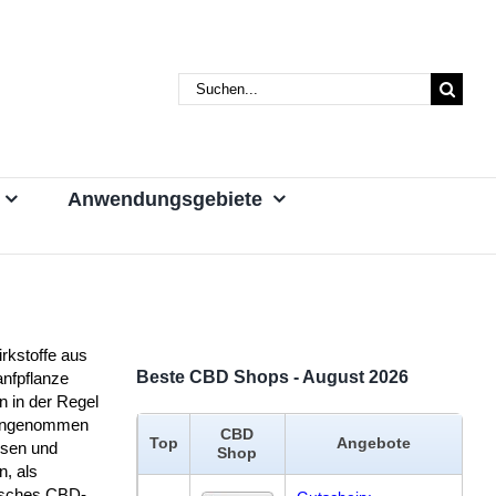
Suche
nach:
Anwendungsgebiete
rkstoffe aus
Beste CBD Shops - August 2026
anfpflanze
n in der Regel
eingenommen
CBD
Top
Angebote
ssen und
Shop
n, als
isches CBD-