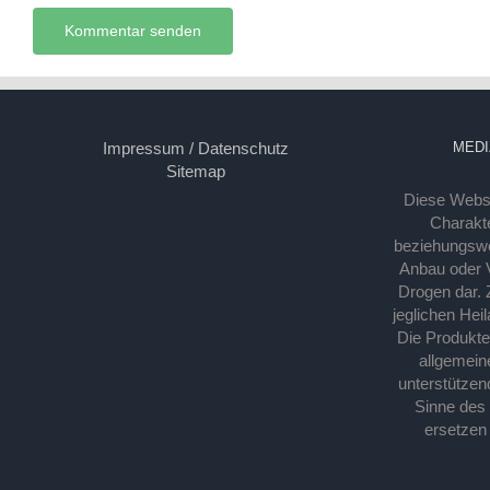
Impressum / Datenschutz
MEDI
Sitemap
Diese Webse
Charakte
beziehungsw
Anbau oder Ve
Drogen dar. 
jeglichen Hei
Die Produkt
allgemein
unterstützen
Sinne des
ersetzen