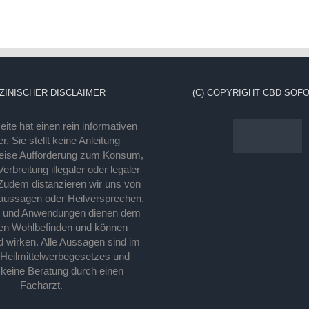
ZINISCHER DISCLAIMER
(C) COPYRIGHT CBD SOFO
ite hat einen rein informativen
r. Sie stellt keine Anleitung
eise Aufforderung zum Konsum,
rbreitung illegaler oder legaler
Zudem distanzieren wir uns von
laussagen oder Heilversprechen.
e und Anwendungen dienen dem
en Wohlbefinden und können
d wirken. Alle Aussagen sind im
 Heilmittelwerbegesetzes und
 keine Beratung durch einen
Facharzt.