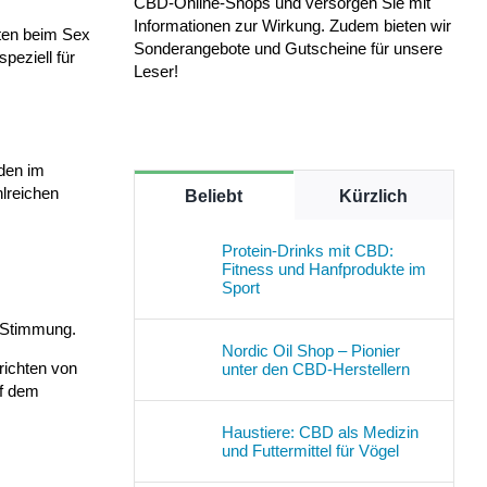
CBD-Online-Shops und versorgen Sie mit
Informationen zur Wirkung. Zudem bieten wir
iten beim Sex
Sonderangebote und Gutscheine für unsere
peziell für
Leser!
rden im
hlreichen
Beliebt
Kürzlich
Protein-Drinks mit CBD:
Fitness und Hanfprodukte im
Sport
 Stimmung.
Nordic Oil Shop – Pionier
richten von
unter den CBD-Herstellern
uf dem
Haustiere: CBD als Medizin
und Futtermittel für Vögel