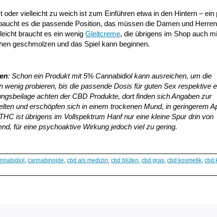
er vielleicht zu weich ist zum Einführen etwa in den Hintern – ein
aucht es die passende Position, das müssen die Damen und Herren
leicht braucht es ein wenig
Gleitcreme
, die übrigens im Shop auch mi
fchen geschmolzen und das Spiel kann beginnen.
gen
: Schon ein Produkt mit 5% Cannabidiol kann ausreichen, um die
n wenig probieren, bis die passende Dosis für guten Sex respektive 
kungsbeilage achten der CBD Produkte, dort finden sich Angaben zur
ten und erschöpfen sich in einem trockenen Mund, in geringerem Ap
HC ist übrigens im Vollspektrum Hanf nur eine kleine Spur drin von
rend, für eine psychoaktive Wirkung jedoch viel zu gering.
nnabidiol
,
cannabinoide
,
cbd als medizin
,
cbd blüten
,
cbd gras
,
cbd kosmetik
,
cbd k