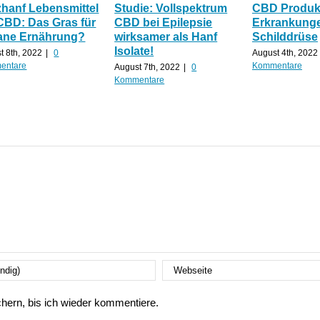
zhanf Lebensmittel
Studie: Vollspektrum
CBD Produkt
CBD: Das Gras für
CBD bei Epilepsie
Erkrankunge
ane Ernährung?
wirksamer als Hanf
Schilddrüse
Isolate!
t 8th, 2022
|
0
August 4th, 2022
entare
Kommentare
August 7th, 2022
|
0
Kommentare
ern, bis ich wieder kommentiere.