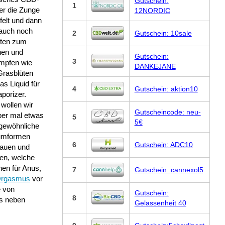
Gutschein:
1
er die Zunge
12NORDIC
felt und dann
 auch noch
2
Gutschein: 10sale
nten zum
en und
Gutschein:
3
mpfen wie
DANKEJANE
Grasblüten
as Liquid für
4
Gutschein: aktion10
porizer.
wollen wir
Gutscheincode: neu-
ber mal etwas
5
5€
gewöhnliche
umformen
6
Gutschein: ADC10
auen und
en, welche
en für Anus,
7
Gutschein: cannexol5
Orgasmus
vor
e von
Gutschein:
8
as neben
Gelassenheit 40