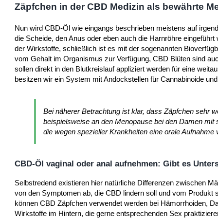
Zäpfchen in der CBD Medizin als bewährte M
Nun wird CBD-Öl wie eingangs beschrieben meistens auf irgend
die Scheide, den Anus oder eben auch die Harnröhre eingeführt w
der Wirkstoffe, schließlich ist es mit der sogenannten Bioverfü
vom Gehalt im Organismus zur Verfügung, CBD Blüten sind auch
sollen direkt in den Blutkreislauf appliziert werden für eine we
besitzen wir ein System mit Andockstellen für Cannabinoide und 
Bei näherer Betrachtung ist klar, dass Zäpfchen sehr 
beispielsweise an den Menopause bei den Damen mit 
die wegen spezieller Krankheiten eine orale Aufnahme v
CBD-Öl vaginal oder anal aufnehmen: Gibt es Unter
Selbstredend existieren hier natürliche Differenzen zwischen 
von den Symptomen ab, die CBD lindern soll und vom Produkt s
können CBD Zäpfchen verwendet werden bei Hämorrhoiden, Dar
Wirkstoffe im Hintern, die gerne entsprechenden Sex praktizier