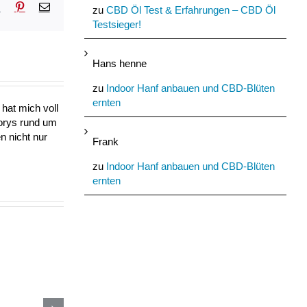
sApp
Tumblr
Pinterest
E-
zu
CBD Öl Test & Erfahrungen – CBD Öl
Mail
Testsieger!
Hans henne
zu
Indoor Hanf anbauen und CBD-Blüten
ernten
hat mich voll
torys rund um
n nicht nur
Frank
zu
Indoor Hanf anbauen und CBD-Blüten
ernten