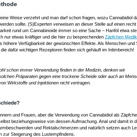
ethode
eine Weise verzehrt und man darf schon fragen, wozu Cannabidiol d
erden sollte. (S)Experten verweisen an dieser Stelle auf einen recht
gbarkeit rund um Cannabinoide immer so eine Sache – Hanföl etwa stel
 nur etwas kräftiger und die hier zu besprechenden
Zäpfchen Medi
itaus höhere Verfügbarkeit der gewünschten Effekte. Als Menschen und
die dafür wichtigen Rezeptoren finden sich gehäuft im Intimbereich!
wohl schon immer Verwendung finden in der Medizin, denken wir
solchen Präparaten gegen eine trockene Scheide oder auch an Mens
on Wirkstoffe und Injektionen nicht vertragen.
schiede?
Männern und Frauen, aber die Verwendung von Cannabidiol als Zäpfch
elbst beziehungsweise von dessen Aufmachung. Anal und damit in d
mbeschwerden und Rektalschmerzen und natürlich setzen auch Leu
en zur Steigerung des Lustempfindens.