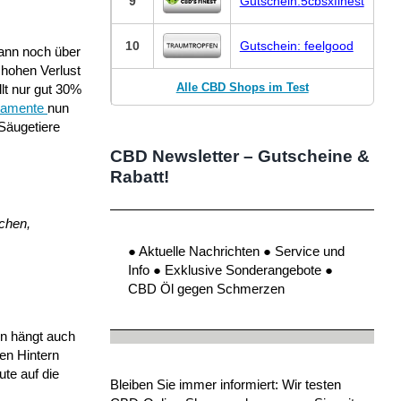
9
Gutschein:5cbsxfinest
10
Gutschein: feelgood
ann noch über
 hohen Verlust
Alle CBD Shops im Test
lt nur gut 30%
kamente
nun
 Säugetiere
CBD Newsletter – Gutscheine &
Rabatt!
chen,
● Aktuelle Nachrichten ● Service und
Info ● Exklusive Sonderangebote ●
CBD Öl gegen Schmerzen
en hängt auch
en Hintern
te auf die
Bleiben Sie immer informiert: Wir testen