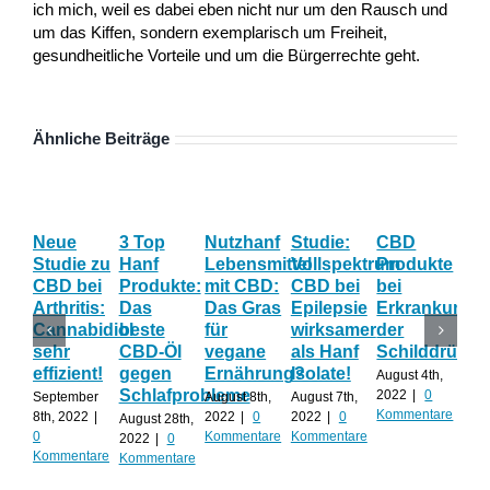
ich mich, weil es dabei eben nicht nur um den Rausch und
um das Kiffen, sondern exemplarisch um Freiheit,
gesundheitliche Vorteile und um die Bürgerrechte geht.
Ähnliche Beiträge
Neue
3 Top
Nutzhanf
Studie:
CBD
CB
Studie zu
Hanf
Lebensmittel
Vollspektrum
Produkte
Blü
CBD bei
Produkte:
mit CBD:
CBD bei
bei
Onl
Arthritis:
Das
Das Gras
Epilepsie
Erkrankunge
Sh
Cannabidiol
beste
für
wirksamer
der
ka
sehr
CBD-Öl
vegane
als Hanf
Schilddrüse
od
effizient!
gegen
Ernährung?
Isolate!
sel
August 4th,
Schlafprobleme
an
2022
|
0
September
August 8th,
August 7th,
Kommentare
8th, 2022
|
2022
|
0
2022
|
0
August 28th,
Juli 
0
Kommentare
Kommentare
2022
|
0
202
Kommentare
Kommentare
Kom