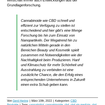
Wirtschaft immer auch Entwicklungen aus der
Grundlagenforschung.
Cannabinoide wie CBD schnell und
effizient zur Verfügung zu stellen ist
entscheidend und hier gibt’s eine Menge
Forschung bis hin zum Einsatz von
Nanopartikeln. Der Megatrend hin zu
natürlichen Mitteln gerade in den
Bereichen Beauty und Kosmetik spielt
zusammen mit Notwendigkeiten wie der
Nachhaltigkeit beim Produzieren. Hanf
und Klimaschutz für mehr Schönheit und
Ausstrahlung zu verbinden ist eine
zusätzliche Chance, die den Erfolg eines
entsprechenden Unternehmens in Zukunft
einen extra Schub geben kann.
Von
Gerd Hering
|
März 10th, 2022
|
Kategorien:
CBD
Produkte
|
Tags:
cannabidiol
,
cannabinoide
,
cbd
,
cbd als medizin
,
cbd