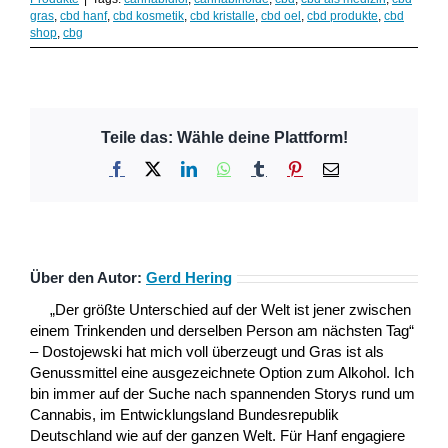
gras
,
cbd hanf
,
cbd kosmetik
,
cbd kristalle
,
cbd oel
,
cbd produkte
,
cbd
shop
,
cbg
Teile das: Wähle deine Plattform!
Facebook
X
LinkedIn
WhatsApp
Tumblr
Pinterest
E-
Mail
Über den Autor:
Gerd Hering
„Der größte Unterschied auf der Welt ist jener zwischen
einem Trinkenden und derselben Person am nächsten Tag“
– Dostojewski hat mich voll überzeugt und Gras ist als
Genussmittel eine ausgezeichnete Option zum Alkohol. Ich
bin immer auf der Suche nach spannenden Storys rund um
Cannabis, im Entwicklungsland Bundesrepublik
Deutschland wie auf der ganzen Welt. Für Hanf engagiere