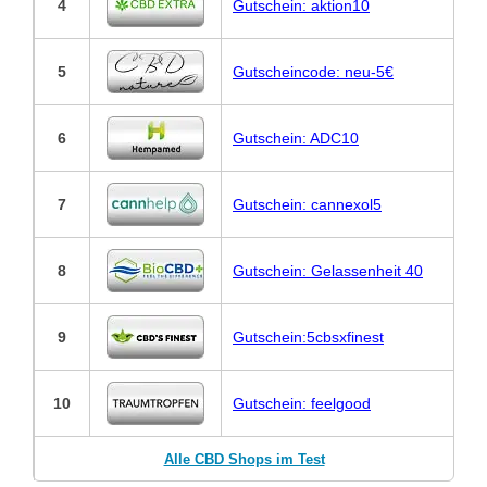
4
Gutschein: aktion10
5
Gutscheincode: neu-5€
6
Gutschein: ADC10
7
Gutschein: cannexol5
8
Gutschein: Gelassenheit 40
9
Gutschein:5cbsxfinest
10
Gutschein: feelgood
Alle CBD Shops im Test