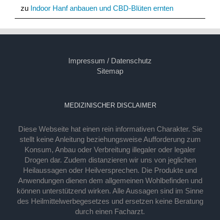
zu
Indoor Hanf anbauen und CBD-Blüten ernten
Impressum / Datenschutz
Sitemap
MEDIZINISCHER DISCLAIMER
Diese Webseite hat einen rein informativen Charakter. Sie
stellt keine Anleitung beziehungsweise Aufforderung zum
Konsum, Anbau oder Verbreitung illegaler oder legaler
Drogen dar. Zudem distanzieren wir uns von jeglichen
Heilaussagen oder Heilversprechen. Die Produkte und
Anwendungen dienen dem allgemeinen Wohlbefinden und
können unterstützend wirken. Alle Aussagen sind im Sinne
des Heilmittelwerbegesetzes und ersetzen keine Beratung
durch einen Facharzt.