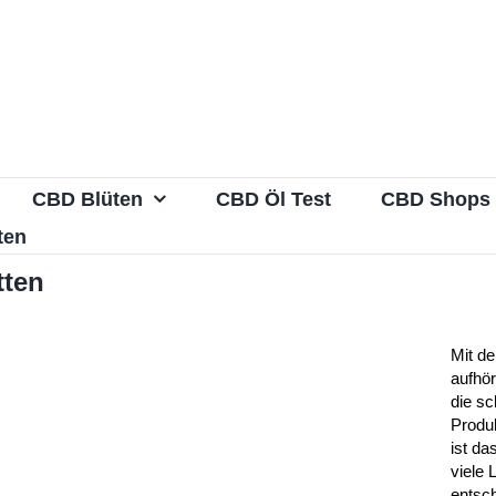
CBD Blüten
CBD Öl Test
CBD Shops
ten
tten
Mit d
aufhö
die sc
Produ
ist da
viele 
entsc