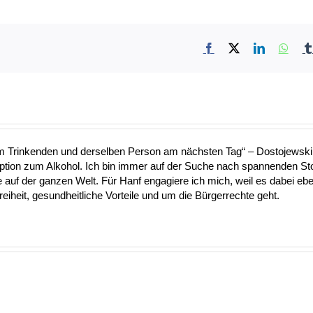
Facebook
X
LinkedIn
What
nem Trinkenden und derselben Person am nächsten Tag“ – Dostojewski 
Option zum Alkohol. Ich bin immer auf der Suche nach spannenden S
uf der ganzen Welt. Für Hanf engagiere ich mich, weil es dabei ebe
heit, gesundheitliche Vorteile und um die Bürgerrechte geht.