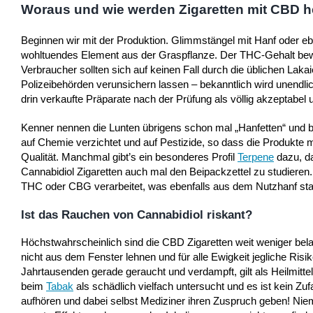
Woraus und wie werden Zigaretten mit CBD he
Beginnen wir mit der Produktion. Glimmstängel mit Hanf oder eb
wohltuendes Element aus der Graspflanze. Der THC-Gehalt bewe
Verbraucher sollten sich auf keinen Fall durch die üblichen Lak
Polizeibehörden verunsichern lassen – bekanntlich wird unendlich 
drin verkaufte Präparate nach der Prüfung als völlig akzeptabel 
Kenner nennen die Lunten übrigens schon mal „Hanfetten“ und b
auf Chemie verzichtet und auf Pestizide, so dass die Produkte m
Qualität. Manchmal gibt’s ein besonderes Profil
Terpene
dazu, da
Cannabidiol Zigaretten auch mal den Beipackzettel zu studieren
THC oder CBG verarbeitet, was ebenfalls aus dem Nutzhanf sta
Ist das Rauchen von Cannabidiol riskant?
Höchstwahrscheinlich sind die CBD Zigaretten weit weniger bel
nicht aus dem Fenster lehnen und für alle Ewigkeit jegliche Risi
Jahrtausenden gerade geraucht und verdampft, gilt als Heilmitt
beim
Tabak
als schädlich vielfach untersucht und es ist kein Zu
aufhören und dabei selbst Mediziner ihren Zuspruch geben! Ni