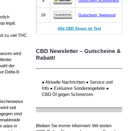
9
Gutschein:5cbsxfinest
10
Gutschein: feelgood
rlich
p legal.
Alle CBD Shops im Test
mit zu viel THC
CBD Newsletter – Gutscheine &
lanzen wird
Rabatt!
llenter
wahl der
se Delta-8-
● Aktuelle Nachrichten ● Service und
Info ● Exklusive Sonderangebote ●
CBD Öl gegen Schmerzen
gischerweise
wird seit
ingegen sind
annabinoide
Bleiben Sie immer informiert: Wir testen
n wäre in