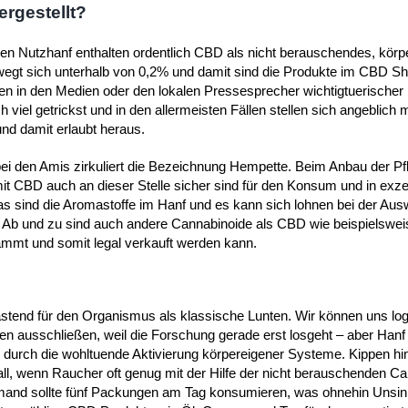
rgestellt?
en Nutzhanf enthalten ordentlich CBD als nicht berauschendes, körpe
gt sich unterhalb von 0,2% und damit sind die Produkte im CBD Sho
aien in den Medien oder den lokalen Pressesprecher wichtigtuerischer
viel getrickst und in den allermeisten Fällen stellen sich angeblich 
und damit erlaubt heraus.
ei den Amis zirkuliert die Bezeichnung Hempette. Beim Anbau der Pf
it CBD auch an dieser Stelle sicher sind für den Konsum und in exze
s sind die Aromastoffe im Hanf und es kann sich lohnen bei der Aus
. Ab und zu sind auch andere Cannabinoide als CBD wie beispielswei
mmt und somit legal verkauft werden kann.
astend für den Organismus als klassische Lunten. Wir können uns lo
ken ausschließen, weil die Forschung gerade erst losgeht – aber Hanf 
el durch die wohltuende Aktivierung körpereigener Systeme. Kippen h
fall, wenn Raucher oft genug mit der Hilfe der nicht berauschenden C
emand sollte fünf Packungen am Tag konsumieren, was ohnehin Unsin