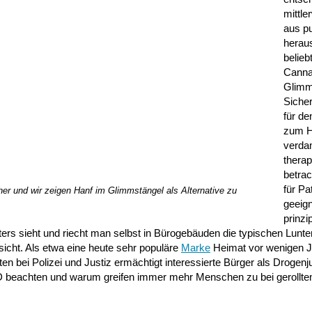
mittle
aus p
heraus
belieb
Canna
Glimm
Sicher
für de
zum H
verda
therap
betrac
für Pa
er und wir zeigen Hanf im Glimmstängel als Alternative zu
geeign
prinzi
ers sieht und riecht man selbst in Bürogebäuden die typischen Lunte
sicht. Als etwa eine heute sehr populäre
Marke
Heimat vor wenigen J
n bei Polizei und Justiz ermächtigt interessierte Bürger als Drogenj
CBD beachten und warum greifen immer mehr Menschen zu bei gerollt