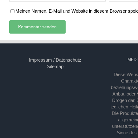
Meinen Namen, E-Mail und Website in diesem Browser speich
Impressum / Datenschutz
MEDI
Sitemap
Diese Webse
Charakte
beziehungsw
Anbau oder Ve
Drogen dar. 
jeglichen Hei
Die Produkt
allgemein
unterstützen
Sinne des