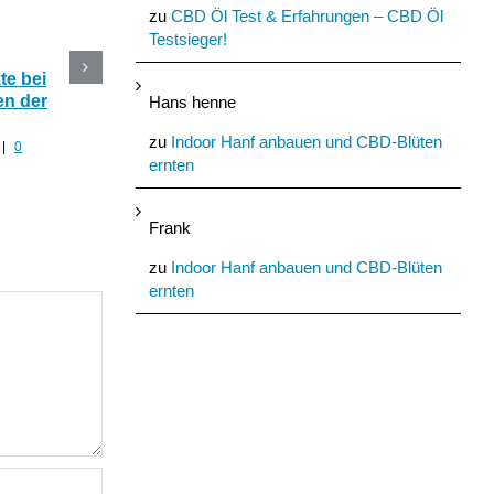
zu
CBD Öl Test & Erfahrungen – CBD Öl
Testsieger!
e bei
CBD Blüten im Online
Die 5 besten CBD
n der
Shop kaufen oder selber
Produkte mit Hanf fü
Hans henne
anbauen?
den Sommer
zu
Indoor Hanf anbauen und CBD-Blüten
|
0
Juli 30th, 2022
|
0 Kommentare
Juli 29th, 2022
|
0 Komment
ernten
Frank
zu
Indoor Hanf anbauen und CBD-Blüten
ernten