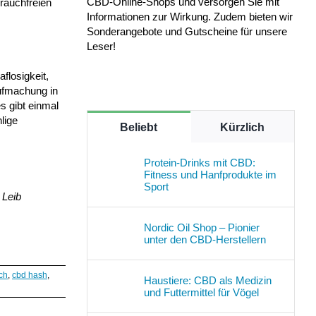
CBD-Online-Shops und versorgen Sie mit
 rauchfreien
Informationen zur Wirkung. Zudem bieten wir
Sonderangebote und Gutscheine für unsere
Leser!
losigkeit,
ufmachung in
s gibt einmal
lige
Beliebt
Kürzlich
Protein-Drinks mit CBD:
Fitness und Hanfprodukte im
Sport
 Leib
Nordic Oil Shop – Pionier
unter den CBD-Herstellern
ch
,
cbd hash
,
Haustiere: CBD als Medizin
und Futtermittel für Vögel