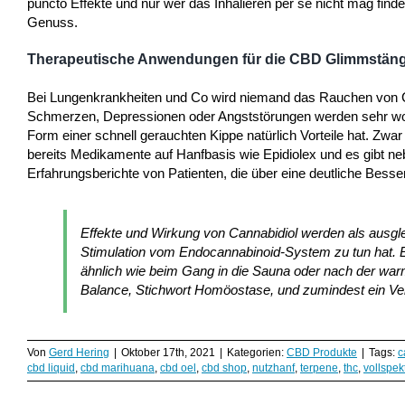
puncto Effekte und nur wer das Inhalieren per se nicht mag find
Genuss.
Therapeutische Anwendungen für die CBD Glimmstäng
Bei Lungenkrankheiten und Co wird niemand das Rauchen von CB
Schmerzen, Depressionen oder Angststörungen werden sehr wohl
Form einer schnell gerauchten Kippe natürlich Vorteile hat. Zwar
bereits Medikamente auf Hanfbasis wie Epidiolex und es gibt 
Erfahrungsberichte von Patienten, die über eine deutliche Bes
Effekte und Wirkung von Cannabidiol werden als ausgle
Stimulation vom Endocannabinoid-System zu tun hat. E
ähnlich wie beim Gang in die Sauna oder nach der wa
Balance, Stichwort Homöostase, und zumindest ein Ve
Von
Gerd Hering
|
Oktober 17th, 2021
|
Kategorien:
CBD Produkte
|
Tags:
c
cbd liquid
,
cbd marihuana
,
cbd oel
,
cbd shop
,
nutzhanf
,
terpene
,
thc
,
vollspek