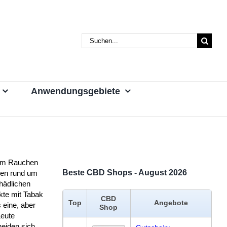
Suche
nach:
Anwendungsgebiete
em Rauchen
Beste CBD Shops - August 2026
ren rund um
hädlichen
kte mit Tabak
CBD
Top
Angebote
s eine, aber
Shop
Leute
heiden sich