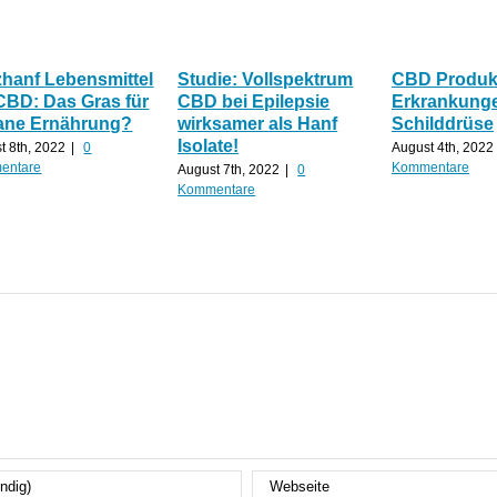
zhanf Lebensmittel
Studie: Vollspektrum
CBD Produkt
CBD: Das Gras für
CBD bei Epilepsie
Erkrankunge
ane Ernährung?
wirksamer als Hanf
Schilddrüse
Isolate!
t 8th, 2022
|
0
August 4th, 2022
entare
Kommentare
August 7th, 2022
|
0
Kommentare