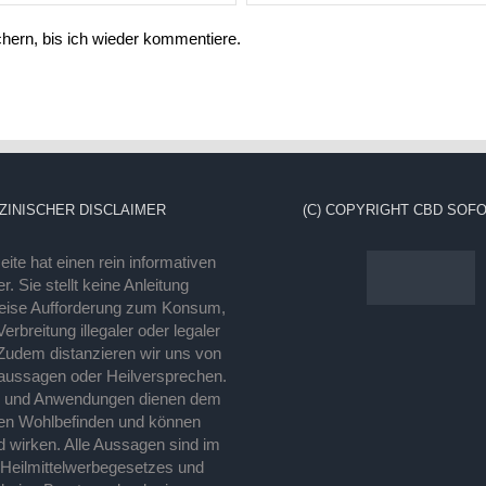
ern, bis ich wieder kommentiere.
ZINISCHER DISCLAIMER
(C) COPYRIGHT CBD SOFO
ite hat einen rein informativen
r. Sie stellt keine Anleitung
eise Aufforderung zum Konsum,
rbreitung illegaler oder legaler
Zudem distanzieren wir uns von
laussagen oder Heilversprechen.
e und Anwendungen dienen dem
en Wohlbefinden und können
d wirken. Alle Aussagen sind im
 Heilmittelwerbegesetzes und