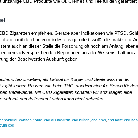
et unzählige CBD Produkte wie Öl, Cremes und Tee für den garantiert
el
D Zigaretten empfehlen. Gerade aber Indikationen wie PTSD, Schlaf
 auch mit den Lunten mindestens gelindert, wofür die praktische A
 steht auch an dieser Stelle die Forschung oft noch am Anfang, aber e
neben den vielversprechenden Reportagen aus der Wissenschaft unzäh
serung der Beschwerden Auskunft geben.
ichend beschrieben, als Labsal für Körper und Seele was mit der
s gibt keinen Rausch wie beim THC, sondern eine Art Schub für den
rmen Badewanne. Mit CBD Zigaretten schaffen wir sozusagen eine
rsuch mit den duftenden Lunten kann nicht schaden.
annabidiol
,
cannabinoide
,
cbd als medizin
,
cbd blüten
,
cbd gras
,
cbd hanf
,
cbd has
trum cbd