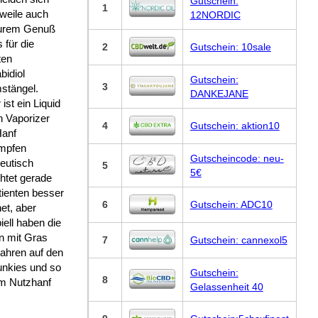
Gutschein:
1
rweile auch
12NORDIC
urem Genuß
 für die
2
Gutschein: 10sale
ten
bidiol
Gutschein:
3
stängel.
DANKEJANE
 ist ein Liquid
n Vaporizer
4
Gutschein: aktion10
anf
mpfen
Gutscheincode: neu-
eutisch
5
5€
htet gerade
tienten besser
6
Gutschein: ADC10
et, aber
piell haben die
n mit Gras
7
Gutschein: cannexol5
ahren auf den
unkies und so
Gutschein:
8
em Nutzhanf
Gelassenheit 40