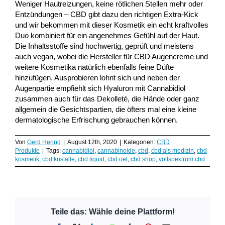
Weniger Hautreizungen, keine rötlichen Stellen mehr oder
Entzündungen – CBD gibt dazu den richtigen Extra-Kick
und wir bekommen mit dieser Kosmetik ein echt kraftvolles
Duo kombiniert für ein angenehmes Gefühl auf der Haut.
Die Inhaltsstoffe sind hochwertig, geprüft und meistens
auch vegan, wobei die Hersteller für CBD Augencreme und
weitere Kosmetika natürlich ebenfalls feine Düfte
hinzufügen. Ausprobieren lohnt sich und neben der
Augenpartie empfiehlt sich Hyaluron mit Cannabidiol
zusammen auch für das Dekolleté, die Hände oder ganz
allgemein die Gesichtspartien, die öfters mal eine kleine
dermatologische Erfrischung gebrauchen können.
Von
Gerd Hering
|
August 12th, 2020
|
Kategorien:
CBD
Produkte
|
Tags:
cannabidiol
,
cannabinoide
,
cbd
,
cbd als medizin
,
cbd
kosmetik
,
cbd kristalle
,
cbd liquid
,
cbd oel
,
cbd shop
,
vollspektrum cbd
Teile das: Wähle deine Plattform!