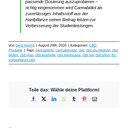
passende Dosierung auszuprobieren –
richtig eingenommen wird Cannabidiol als
zuverlässiges Inhaltsstoff aus der
Hanfpflanze seinen Beitrag leisten zur
Verbesserung der Studienleistungen.
Von
Gerd Hering
|
August 29th, 2020
|
Kategorien:
CBD
Produkte
|
Tags:
cannabidiol
,
cannabinoide
,
cbd
,
cbd als medizin
,
cbd
blüten
,
cbd gras
,
cbd kosmetik
,
cbd marihuana
,
cbd oel
,
cbd shop
,
thc
,
vollspektrum cbd
Teile das: Wähle deine Plattform!
Facebook
X
LinkedIn
WhatsApp
Tumblr
Pinterest
E-
Mail