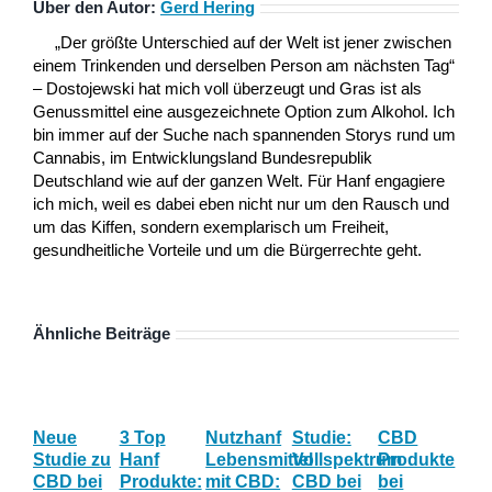
Über den Autor:
Gerd Hering
„Der größte Unterschied auf der Welt ist jener zwischen
einem Trinkenden und derselben Person am nächsten Tag“
– Dostojewski hat mich voll überzeugt und Gras ist als
Genussmittel eine ausgezeichnete Option zum Alkohol. Ich
bin immer auf der Suche nach spannenden Storys rund um
Cannabis, im Entwicklungsland Bundesrepublik
Deutschland wie auf der ganzen Welt. Für Hanf engagiere
ich mich, weil es dabei eben nicht nur um den Rausch und
um das Kiffen, sondern exemplarisch um Freiheit,
gesundheitliche Vorteile und um die Bürgerrechte geht.
Ähnliche Beiträge
Neue
3 Top
Nutzhanf
Studie:
CBD
CB
Studie zu
Hanf
Lebensmittel
Vollspektrum
Produkte
Blü
CBD bei
Produkte:
mit CBD:
CBD bei
bei
Onl