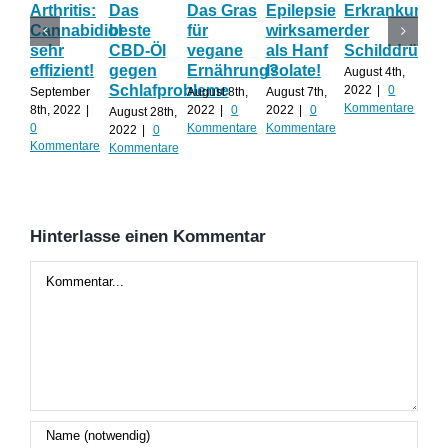
Arthritis:
Das
Das Gras
Epilepsie
Erkrankunge
Sh
Cannabidiol
beste
für
wirksamer
der
ka
sehr
CBD-Öl
vegane
als Hanf
Schilddrüse
od
effizient!
gegen
Ernährung?
Isolate!
sel
August 4th,
Schlafprobleme
an
2022
|
0
September
August 8th,
August 7th,
Kommentare
8th, 2022
|
2022
|
0
2022
|
0
August 28th,
Juli 
0
Kommentare
Kommentare
2022
|
0
202
Kommentare
Kommentare
Kom
Hinterlasse einen Kommentar
Kommentar