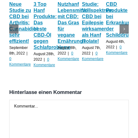
Neue
3 Top
Nutzhanf
Studie:
CBD
CB
Studie zu
Hanf
Lebensmittel
Vollspektrum
Produkte
Blü
CBD bei
Produkte:
mit CBD:
CBD bei
bei
Onl
Arthritis:
Das
Das Gras
Epilepsie
Erkrankunge
Sh
Cannabidiol
beste
für
wirksamer
der
ka
sehr
CBD-Öl
vegane
als Hanf
Schilddrüse
od
effizient!
gegen
Ernährung?
Isolate!
sel
August 4th,
Schlafprobleme
an
2022
|
0
September
August 8th,
August 7th,
Kommentare
8th, 2022
|
2022
|
0
2022
|
0
August 28th,
Juli 
0
Kommentare
Kommentare
2022
|
0
202
Kommentare
Kommentare
Kom
Hinterlasse einen Kommentar
Kommentar