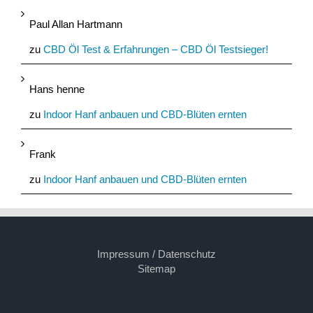
Paul Allan Hartmann
zu
CBD Öl Test & Erfahrungen – CBD Öl Testsieger!
Hans henne
zu
Indoor Hanf anbauen und CBD-Blüten ernten
Frank
zu
Indoor Hanf anbauen und CBD-Blüten ernten
Impressum / Datenschutz
Sitemap