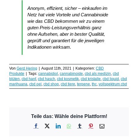
Anonym, effizient, sicher – einkaufen im
Netz hat viele Vorteile und Cannabinoide
wie das CBD bekommen wir zu einem
guten Preis-Leistungsverhältnis ganz
ohne Aufsehen, aber in bester Qualität,
geprüft und garantiert für die jeweiligen
Indikationen wirksam.
Von
Gerd Hering
|
August 11th, 2021
|
Kategorien:
CBD
Produkte
|
Tags:
cannabidiol
,
cannabinoide
,
cbd als medizin
,
cbd
blüten
,
cbd hanf
,
cbd hasch
,
cbd kosmetik
,
cbd kristalle
,
cbd liquid
,
cbd
marihuana
,
cbd oel
,
cbd shop
,
cbd tiere
,
terpene
,
thc
,
vollspektrum cbd
Teile das: Wähle deine Plattform!
Facebook
X
LinkedIn
WhatsApp
Tumblr
Pinterest
E-
Mail