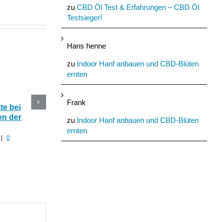
zu
CBD Öl Test & Erfahrungen – CBD Öl
Testsieger!
Hans henne
zu
Indoor Hanf anbauen und CBD-Blüten
ernten
Frank
e bei
CBD Blüten im Online
Die 5 besten CBD
n der
Shop kaufen oder selber
Produkte mit Hanf fü
zu
Indoor Hanf anbauen und CBD-Blüten
anbauen?
den Sommer
ernten
|
0
Juli 30th, 2022
|
0 Kommentare
Juli 29th, 2022
|
0 Komment