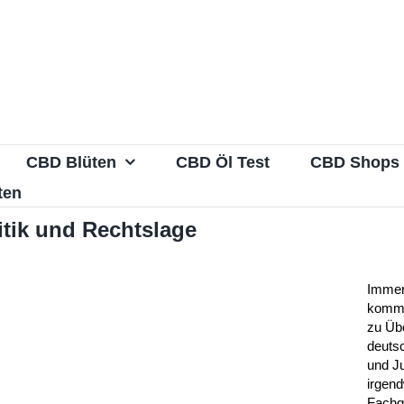
CBD Blüten
CBD Öl Test
CBD Shops
ten
itik und Rechtslage
Immer
kommt
zu Übe
deutsc
und J
irgend
Fachg