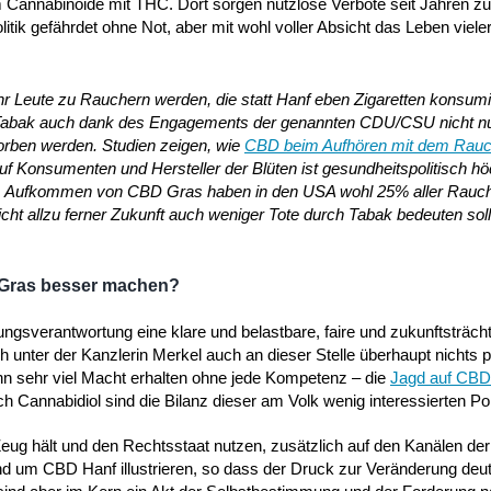
um Cannabinoide mit THC. Dort sorgen nutzlose Verbote seit Jahren z
itik gefährdet ohne Not, aber mit wohl voller Absicht das Leben viel
hr Leute zu Rauchern werden, die statt Hanf eben Zigaretten konsum
e Tabak auch dank des Engagements der genannten CDU/CSU nicht n
worben werden. Studien zeigen, wie
CBD beim Aufhören mit dem Rau
uf Konsumenten und Hersteller der Blüten ist gesundheitspolitisch hö
 dem Aufkommen von CBD Gras haben in den USA wohl 25% aller Rauc
cht allzu ferner Zukunft auch weniger Tote durch Tabak bedeuten soll
Gras besser machen?
rungsverantwortung eine klare und belastbare, faire und zukunftsträch
h unter der Kanzlerin Merkel auch an dieser Stelle überhaupt nichts 
n sehr viel Macht erhalten ohne jede Kompetenz – die
Jagd auf CBD
 Cannabidiol sind die Bilanz dieser am Volk wenig interessierten Poli
ug hält und den Rechtsstaat nutzen, zusätzlich auf den Kanälen der
d um CBD Hanf illustrieren, so dass der Druck zur Veränderung deutli