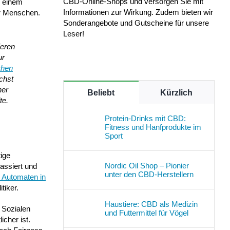
CBD-Online-Shops und versorgen Sie mit
u einem
Informationen zur Wirkung. Zudem bieten wir
er Menschen.
Sonderangebote und Gutscheine für unsere
Leser!
ieren
ur
chen
chst
her
Beliebt
Kürzlich
te.
Protein-Drinks mit CBD:
Fitness und Hanfprodukte im
Sport
tige
Nordic Oil Shop – Pionier
passiert und
unter den CBD-Herstellern
 Automaten in
tiker.
Haustiere: CBD als Medizin
 Sozialen
und Futtermittel für Vögel
cher ist.