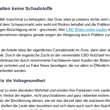
lten keine Schadstoffe
litik manchmal zu behaupten, das Gras wäre ja sowieso nichts wert
 auf dem Schwarzmarkt sehr wohl mit Risiken behaftet und die Politike
tigen Bezichtigung nicht – geschenkt. Wer
CBD Blüten online kaufen
m
 Unternehmen übrigens gerade wegen der Weigerung durch Politiker zu
h die Anteile etwa der eigentlichen Cannabinoide im Gras, dann aber 
nik. Durch die organische Zucht ist der verwendete CBD Nutzhanf im
erbraucher durch renommierte Fachlaboren beim Kaufen der Blüten 
er vertreten und so Fake News beseitigen, die vor allem in Öffentlich
erbreitet werden.
für die Volksgesundheit
 zu einer absoluten Mehrheit und würden ihre Fantasien vom sauf
 Verbot der legalen, nicht psychoaktiven und ganz nebenbei extrem 
tz der Bevölkerung dienen, wie wir das derzeit über die nutzlosen 
h dürften die Leute aber losziehen und sich dann auch noch den Nut