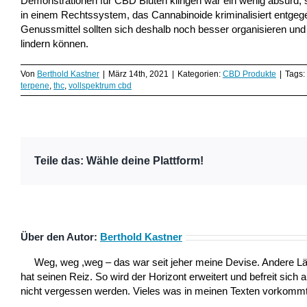
Demonstrationen für CBD Blüten klingen war ein wenig absurd, 
in einem Rechtssystem, das Cannabinoide kriminalisiert entgege
Genussmittel sollten sich deshalb noch besser organisieren und f
lindern können.
Von
Berthold Kastner
|
März 14th, 2021
|
Kategorien:
CBD Produkte
|
Tags:
terpene
,
thc
,
vollspektrum cbd
Teile das: Wähle deine Plattform!
Über den Autor:
Berthold Kastner
Weg, weg ,weg – das war seit jeher meine Devise. Andere L
hat seinen Reiz. So wird der Horizont erweitert und befreit sich 
nicht vergessen werden. Vieles was in meinen Texten vorkommt,