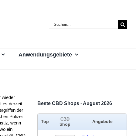
Suche
nach:
Anwendungsgebiete
 wieder
Beste CBD Shops - August 2026
 es derzeit
rgriffen der
hen Polizei
CBD
Top
Angebote
ustiz, wenn
Shop
wo ein
eschäft CBD