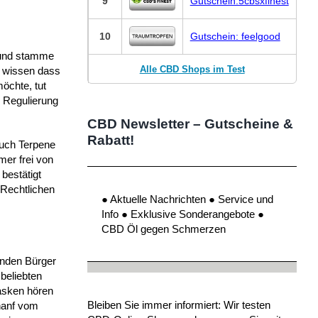
9
Gutschein:5cbsxfinest
10
Gutschein: feelgood
 und stamme
Alle CBD Shops im Test
r wissen dass
öchte, tut
r Regulierung
CBD Newsletter – Gutscheine &
Rabatt!
auch Terpene
mer frei von
bestätigt
-Rechtlichen
● Aktuelle Nachrichten ● Service und
Info ● Exklusive Sonderangebote ●
CBD Öl gegen Schmerzen
enden Bürger
beliebten
Masken hören
Bleiben Sie immer informiert: Wir testen
zhanf vom