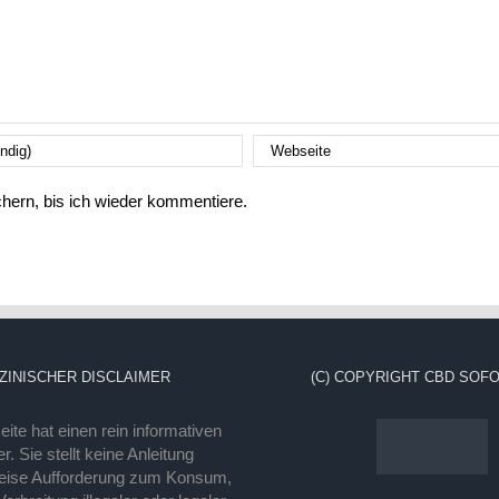
ern, bis ich wieder kommentiere.
ZINISCHER DISCLAIMER
(C) COPYRIGHT CBD SOFO
ite hat einen rein informativen
r. Sie stellt keine Anleitung
eise Aufforderung zum Konsum,