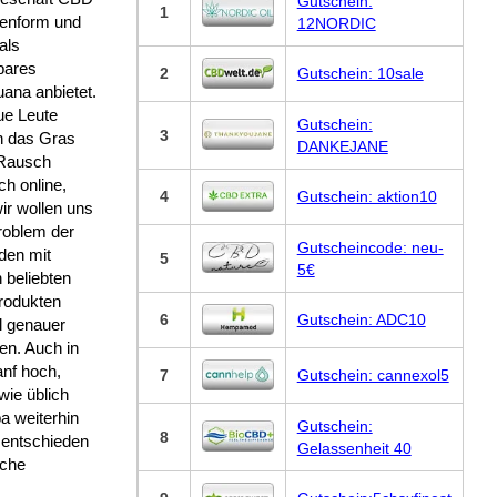
Gutschein:
1
tenform und
12NORDIC
als
bares
2
Gutschein: 10sale
ana anbietet.
ue Leute
Gutschein:
3
n das Gras
DANKEJANE
Rausch
ich online,
4
Gutschein: aktion10
ir wollen uns
roblem der
Gutscheincode: neu-
den mit
5
5€
 beliebten
rodukten
6
Gutschein: ADC10
l genauer
en. Auch in
anf hoch,
7
Gutschein: cannexol5
wie üblich
a weiterhin
Gutschein:
8
a entschieden
Gelassenheit 40
lche