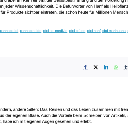
sind aber im Kern ein Akt der Selbstbestimmung und der Forderung 
n jeder Wissenschaftlichkeit. Die Befürworter von Hanf als Heilpflan
ür Produkte sichtbar eintreten, die schon heute für Millionen Mensch
cannabidiol
,
cannabinoide
,
cbd als medizin
,
cbd blüten
,
cbd hanf
,
cbd marihuana
,
Facebook
X
LinkedIn
What
ändern, andere Sitten: Das Reisen und das Leben zusammen mit fre
aus der eigenen Blase. Auch die Vorteile beim Schreiben von Artikeln, 
 habe ich mit eigenen Augen gesehen und erlebt.