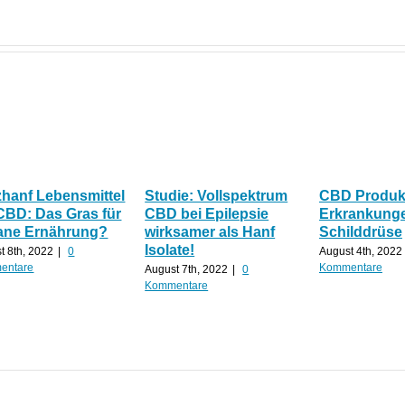
zhanf Lebensmittel
Studie: Vollspektrum
CBD Produkt
CBD: Das Gras für
CBD bei Epilepsie
Erkrankunge
ane Ernährung?
wirksamer als Hanf
Schilddrüse
Isolate!
t 8th, 2022
|
0
August 4th, 2022
entare
Kommentare
August 7th, 2022
|
0
Kommentare