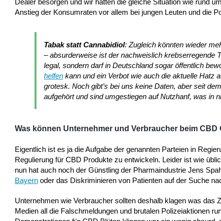
Dealer besorgen und wir hätten die gleiche Situation wie rund 
Anstieg der Konsumraten vor allem bei jungen Leuten und die Pol
Tabak statt Cannabidiol
: Zugleich könnten wieder me
– absurderweise ist der nachweislich krebserregend
legal, sondern darf in Deutschland sogar öffentlich be
helfen
kann und ein Verbot wie auch die aktuelle Hatz a
grotesk. Noch gibt’s bei uns keine Daten, aber seit
aufgehört und sind umgestiegen auf Nutzhanf, was in ni
Was können Unternehmer und Verbraucher beim CBD 
Eigentlich ist es ja die Aufgabe der genannten Parteien in Regie
Regulierung für CBD Produkte zu entwickeln. Leider ist wie üblic
nun hat auch noch der Günstling der Pharmaindustrie Jens Spah
Bayern
oder das Diskriminieren von Patienten auf der Suche nach
Unternehmen wie Verbraucher sollten deshalb klagen was das Ze
Medien all die Falschmeldungen und brutalen Polizeiaktionen run