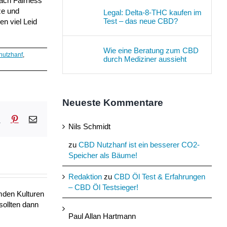
nach Fairness
ze und
Legal: Delta-8-THC kaufen im
Test – das neue CBD?
en viel Leid
Wie eine Beratung zum CBD
nutzhanf
,
durch Mediziner aussieht
Neueste Kommentare
sApp
Tumblr
Pinterest
E-
Nils Schmidt
Mail
zu
CBD Nutzhanf ist ein besserer CO2-
Speicher als Bäume!
Redaktion
zu
CBD Öl Test & Erfahrungen
– CBD Öl Testsieger!
mden Kulturen
sollten dann
Paul Allan Hartmann