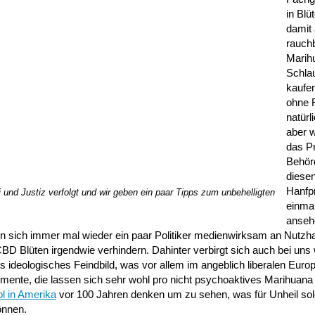
in Blü
damit 
rauch
Marihu
Schla
kaufe
ohne 
natürl
aber w
das P
Behör
diesen
Hanfp
 und Justiz verfolgt und wir geben ein paar Tipps zum unbehelligten
einma
anseh
en sich immer mal wieder ein paar Politiker medienwirksam an Nutzh
 Blüten irgendwie verhindern. Dahinter verbirgt sich auch bei uns 
 ideologisches Feindbild, was vor allem im angeblich liberalen Europ
Argumente, die lassen sich sehr wohl pro nicht psychoaktives Marihuan
ol in Amerika
vor 100 Jahren denken um zu sehen, was für Unheil so
önnen.