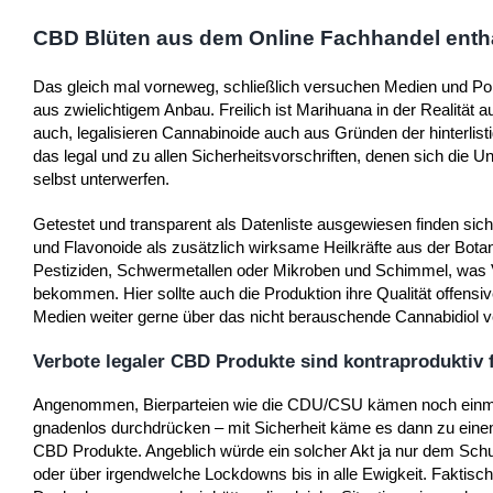
CBD Blüten aus dem Online Fachhandel entha
Das gleich mal vorneweg, schließlich versuchen Medien und Po
aus zwielichtigem Anbau. Freilich ist Marihuana in der Realität
auch, legalisieren Cannabinoide auch aus Gründen der hinterlis
das legal und zu allen Sicherheitsvorschriften, denen sich die
selbst unterwerfen.
Getestet und transparent als Datenliste ausgewiesen finden sic
und Flavonoide als zusätzlich wirksame Heilkräfte aus der Bota
Pestiziden, Schwermetallen oder Mikroben und Schimmel, was V
bekommen. Hier sollte auch die Produktion ihre Qualität offensiv
Medien weiter gerne über das nicht berauschende Cannabidiol v
Verbote legaler CBD Produkte sind kontraproduktiv 
Angenommen, Bierparteien wie die CDU/CSU kämen noch einmal
gnadenlos durchdrücken – mit Sicherheit käme es dann zu einem
CBD Produkte. Angeblich würde ein solcher Akt ja nur dem Schu
oder über irgendwelche Lockdowns bis in alle Ewigkeit. Faktisc