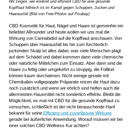
Wir zeigen, wie konkret und effizient CBD für eine gesunde
Kopfhaut hilfreich ist im Kampf gegen Schuppen, Jucken und
Haarausfall (Bild von Free-Photos auf Pixabay).
CBD Kosmetik für Haut, Nägel und Haare ist gemeinhin ein
beliebter Allrounder und heute wollen wir uns mal die
Wirkung von Cannabidiol auf die Kopfhaut anschauen. Von
Schuppen über Haarausfall bis hin zum fürchterlich
juckenden Skalp ist alles dabei, was viele Menschen plagt
auf dem Schädel und dabei kommen dann viele chemische
oder natürliche Mittelchen zum Einsatz. Aber dann sind die
Haare zu fettig oder umgekehrt zu struppig, die Follikel
können kaum durchatmen. Nicht wenige gerade mit
Chemikalien vollgepoppte Präparate reizen die Haut dazu
noch zusätzlich und wenn wir ehrlich sind helfen auch die
allermeisten Hausmittel nicht sonderlich effektiv. Bleibt die
Möglichkeit, es mal mit CBD für die gesunde Kopfhaut zu
versuchen, schließlich ist der nicht berauschende Hanf
bekannt für seine
Effizienz und zuverlässige Wirkung
gerade bei äußerlicher Anwendung. Worauf müssen wir bei
einer solchen CBD Wellness Kur achten?