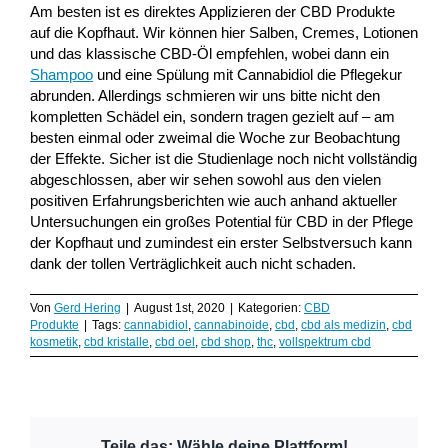
Am besten ist es direktes Applizieren der CBD Produkte
auf die Kopfhaut. Wir können hier Salben, Cremes, Lotionen
und das klassische CBD-Öl empfehlen, wobei dann ein
Shampoo
und eine Spülung mit Cannabidiol die Pflegekur
abrunden. Allerdings schmieren wir uns bitte nicht den
kompletten Schädel ein, sondern tragen gezielt auf – am
besten einmal oder zweimal die Woche zur Beobachtung
der Effekte. Sicher ist die Studienlage noch nicht vollständig
abgeschlossen, aber wir sehen sowohl aus den vielen
positiven Erfahrungsberichten wie auch anhand aktueller
Untersuchungen ein großes Potential für CBD in der Pflege
der Kopfhaut und zumindest ein erster Selbstversuch kann
dank der tollen Verträglichkeit auch nicht schaden.
Von
Gerd Hering
|
August 1st, 2020
|
Kategorien:
CBD
Produkte
|
Tags:
cannabidiol
,
cannabinoide
,
cbd
,
cbd als medizin
,
cbd
kosmetik
,
cbd kristalle
,
cbd oel
,
cbd shop
,
thc
,
vollspektrum cbd
Teile das: Wähle deine Plattform!