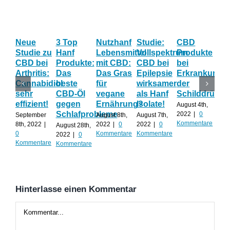
Neue
3 Top
Nutzhanf
Studie:
CBD
CB
Studie zu
Hanf
Lebensmittel
Vollspektrum
Produkte
Blü
CBD bei
Produkte:
mit CBD:
CBD bei
bei
Onl
Arthritis:
Das
Das Gras
Epilepsie
Erkrankunge
Sh
Cannabidiol
beste
für
wirksamer
der
ka
sehr
CBD-Öl
vegane
als Hanf
Schilddrüse
od
effizient!
gegen
Ernährung?
Isolate!
sel
August 4th,
Schlafprobleme
an
2022
|
0
September
August 8th,
August 7th,
Kommentare
8th, 2022
|
2022
|
0
2022
|
0
August 28th,
Juli 
0
Kommentare
Kommentare
2022
|
0
202
Kommentare
Kommentare
Kom
Hinterlasse einen Kommentar
Kommentar