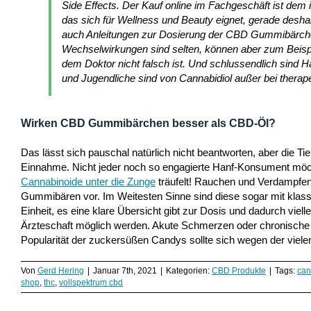
Side Effects. Der Kauf online im Fachgeschäft ist dem
das sich für Wellness und Beauty eignet, gerade deshalb
auch Anleitungen zur Dosierung der CBD Gummibärche
Wechselwirkungen sind selten, können aber zum Beisp
dem Doktor nicht falsch ist. Und schlussendlich sind 
und Jugendliche sind von Cannabidiol außer bei therap
Wirken CBD Gummibärchen besser als CBD-Öl?
Das lässt sich pauschal natürlich nicht beantworten, aber die T
Einnahme. Nicht jeder noch so engagierte Hanf-Konsument möch
Cannabinoide unter die Zunge
träufelt! Rauchen und Verdampfen
Gummibären vor. Im Weitesten Sinne sind diese sogar mit klassisc
Einheit, es eine klare Übersicht gibt zur Dosis und dadurch vi
Ärzteschaft möglich werden. Akute Schmerzen oder chronische
Popularität der zuckersüßen Candys sollte sich wegen der vielen
Von
Gerd Hering
|
Januar 7th, 2021
|
Kategorien:
CBD Produkte
|
Tags:
can
shop
,
thc
,
vollspektrum cbd