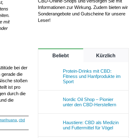
CBD-Online-Shops und versorgen Sie mit
t,
Informationen zur Wirkung. Zudem bieten wir
stens
Sonderangebote und Gutscheine für unsere
iten.
Leser!
e mit
nder
Beliebt
Kürzlich
titüde bei der
Protein-Drinks mit CBD:
 gerade die
Fitness und Hanfprodukte im
 Nische stoßen
Sport
ilt ist pro
gen durch die
Nordic Oil Shop – Pionier
und die
unter den CBD-Herstellern
marihuana
,
cbd
Haustiere: CBD als Medizin
und Futtermittel für Vögel