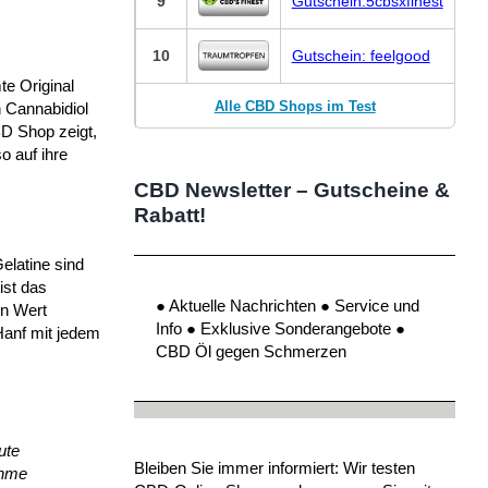
9
Gutschein:5cbsxfinest
10
Gutschein: feelgood
e Original
Alle CBD Shops im Test
h Cannabidiol
BD Shop zeigt,
 auf ihre
CBD Newsletter – Gutscheine &
Rabatt!
elatine sind
ist das
● Aktuelle Nachrichten ● Service und
en Wert
Info ● Exklusive Sonderangebote ●
 Hanf mit jedem
CBD Öl gegen Schmerzen
ute
Bleiben Sie immer informiert: Wir testen
ehme