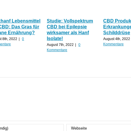
zhanf Lebensmittel
Studie: Vollspektrum
CBD Produkt
CBD: Das Gras für
CBD bei Epilepsie
Erkrankunge
ane Ernährung?
wirksamer als Hanf
Schilddrüse
Isolate!
t 8th, 2022
|
0
August 4th, 2022
entare
Kommentare
August 7th, 2022
|
0
Kommentare