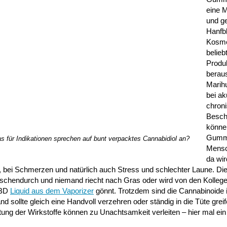
eine M
und g
Hanfb
Kosme
belieb
Produ
berau
Marih
bei ak
chron
Besch
könne
Gummi
s für Indikationen sprechen auf bunt verpacktes Cannabidiol an?
Mensc
da wi
 bei Schmerzen und natürlich auch Stress und schlechter Laune. Di
wischendurch und niemand riecht nach Gras oder wird von den Kollege
CBD
Liquid aus dem Vaporizer
gönnt. Trotzdem sind die Cannabinoide
d sollte gleich eine Handvoll verzehren oder ständig in die Tüte grei
ung der Wirkstoffe können zu Unachtsamkeit verleiten – hier mal ein