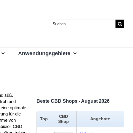
Suche
nach:
Anwendungsgebiete
nd süß,
Beste CBD Shops - August 2026
froh und
 eine optimale
ung für die
CBD
Top
Angebote
hme von
Shop
bidiol: CBD
bären haben