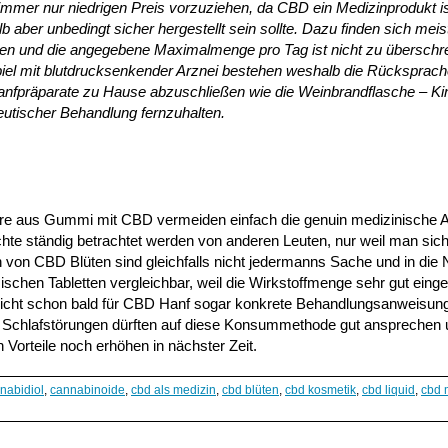
 immer nur niedrigen Preis vorzuziehen, da CBD ein Medizinprodukt is
 aber unbedingt sicher hergestellt sein sollte. Dazu finden sich mei
n und die angegebene Maximalmenge pro Tag ist nicht zu überschre
iel mit blutdrucksenkender Arznei bestehen weshalb die Rücksprach
Hanfpräparate zu Hause abzuschließen wie die Weinbrandflasche – Ki
eutischer Behandlung fernzuhalten.
iere aus Gummi mit CBD vermeiden einfach die genuin medizinische At
te ständig betrachtet werden von anderen Leuten, nur weil man sich
 von CBD Blüten sind gleichfalls nicht jedermanns Sache und in die
hen Tabletten vergleichbar, weil die Wirkstoffmenge sehr gut eingete
elleicht schon bald für CBD Hanf sogar konkrete Behandlungsanweisun
 Schlafstörungen dürften auf diese Konsummethode gut ansprechen 
 Vorteile noch erhöhen in nächster Zeit.
nabidiol
,
cannabinoide
,
cbd als medizin
,
cbd blüten
,
cbd kosmetik
,
cbd liquid
,
cbd 