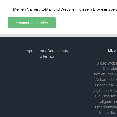
Meinen Namen, E-Mail und Website in diesem Browser speich
Impressum / Datenschutz
MEDI
Sitemap
Diese Webse
Charakte
beziehungsw
Anbau oder Ve
Drogen dar. 
jeglichen Hei
Die Produkt
allgemein
unterstützen
Sinne des