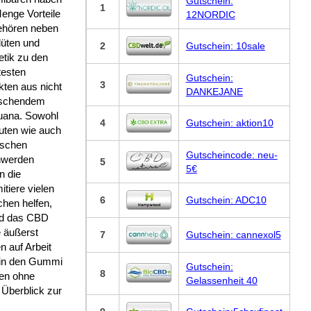
Gutschein:
1
enge Vorteile
12NORDIC
ehören neben
lüten und
2
Gutschein: 10sale
tik zu den
testen
Gutschein:
3
kten aus nicht
DANKEJANE
schendem
uana. Sowohl
4
Gutschein: aktion10
uten wie auch
ischen
Gutscheincode: neu-
werden
5
5€
n die
tiere vielen
6
Gutschein: ADC10
hen helfen,
rd das CBD
e äußerst
7
Gutschein: cannexol5
n auf Arbeit
 in den Gummi
Gutschein:
8
fen ohne
Gelassenheit 40
 Überblick zur