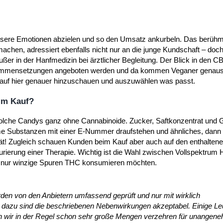
nsere Emotionen abzielen und so den Umsatz ankurbeln. Das berühmt
chen, adressiert ebenfalls nicht nur an die junge Kundschaft – doc
außer in der Hanfmedizin bei ärztlicher Begleitung. Der Blick in den C
usammensetzungen angeboten werden und da kommen Veganer genauso
Kauf hier genauer hinzuschauen und auszuwählen was passt.
im Kauf?
solche Candys ganz ohne Cannabinoide. Zucker, Saftkonzentrat und G
me Substanzen mit einer E-Nummer draufstehen und ähnliches, dann 
ität! Zugleich schauen Kunden beim Kauf aber auch auf den enthalten
kturierung einer Therapie. Wichtig ist die Wahl zwischen Vollspektrum
auch nur winzige Spuren THC konsumieren möchten.
n von den Anbietern umfassend geprüft und nur mit wirklich
, dazu sind die beschriebenen Nebenwirkungen akzeptabel. Einige Le
en wir in der Regel schon sehr große Mengen verzehren für unangen