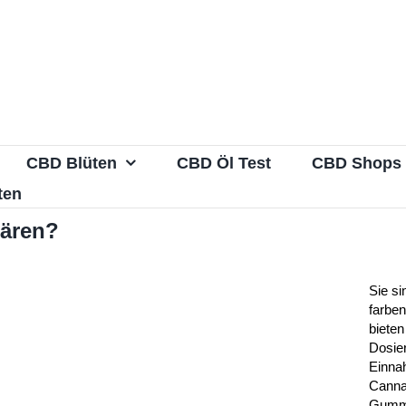
CBD Blüten
CBD Öl Test
CBD Shops
ten
bären?
Sie si
farben
bieten
Dosier
Einna
Canna
Gummi