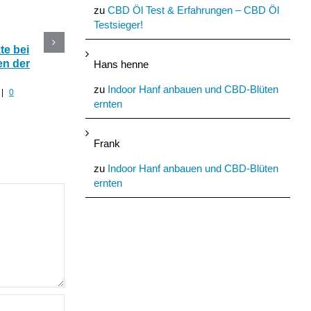
zu
CBD Öl Test & Erfahrungen – CBD Öl
Testsieger!
e bei
CBD Blüten im Online
Die 5 besten CBD
n der
Shop kaufen oder selber
Produkte mit Hanf fü
Hans henne
anbauen?
den Sommer
zu
Indoor Hanf anbauen und CBD-Blüten
|
0
Juli 30th, 2022
|
0 Kommentare
Juli 29th, 2022
|
0 Komment
ernten
Frank
zu
Indoor Hanf anbauen und CBD-Blüten
ernten