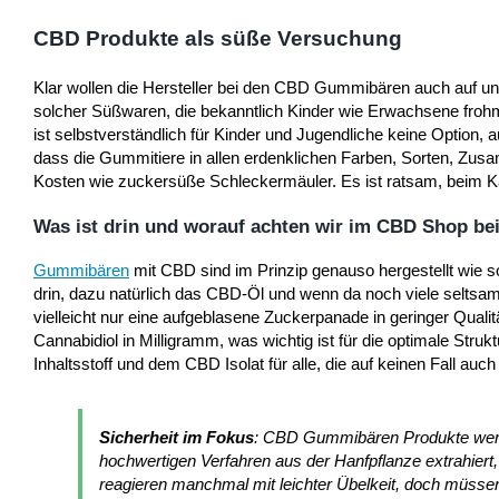
CBD Produkte als süße Versuchung
Klar wollen die Hersteller bei den CBD Gummibären auch auf u
solcher Süßwaren, die bekanntlich Kinder wie Erwachsene frohma
ist selbstverständlich für Kinder und Jugendliche keine Option, 
dass die Gummitiere in allen erdenklichen Farben, Sorten, Z
Kosten wie zuckersüße Schleckermäuler. Es ist ratsam, beim 
Was ist drin und worauf achten wir im CBD Shop be
Gummibären
mit CBD sind im Prinzip genauso hergestellt wie 
drin, dazu natürlich das CBD-Öl und wenn da noch viele seltsa
vielleicht nur eine aufgeblasene Zuckerpanade in geringer Qual
Cannabidiol in Milligramm, was wichtig ist für die optimale Stru
Inhaltsstoff und dem CBD Isolat für alle, die auf keinen Fall 
Sicherheit im Fokus
: CBD Gummibären Produkte werde
hochwertigen Verfahren aus der Hanfpflanze extrahiert
reagieren manchmal mit leichter Übelkeit, doch müss