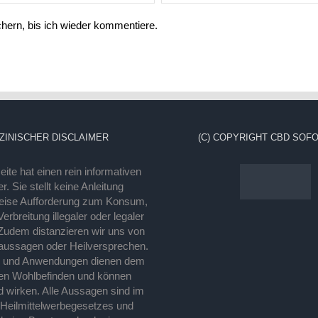
ern, bis ich wieder kommentiere.
ZINISCHER DISCLAIMER
(C) COPYRIGHT CBD SOFO
ite hat einen rein informativen
r. Sie stellt keine Anleitung
eise Aufforderung zum Konsum,
rbreitung illegaler oder legaler
Zudem distanzieren wir uns von
laussagen oder Heilversprechen.
e und Anwendungen dienen dem
en Wohlbefinden und können
d wirken. Alle Aussagen sind im
 Heilmittelwerbegesetzes und