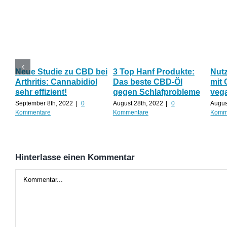
Neue Studie zu CBD bei
3 Top Hanf Produkte:
Nut
Arthritis: Cannabidiol
Das beste CBD-Öl
mit 
sehr effizient!
gegen Schlafprobleme
veg
September 8th, 2022
|
0
August 28th, 2022
|
0
Augus
Kommentare
Kommentare
Komm
Hinterlasse einen Kommentar
Kommentar