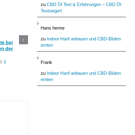
zu
CBD Öl Test & Erfahrungen – CBD Öl
Testsieger!
Hans henne
zu
Indoor Hanf anbauen und CBD-Blüten
e bei
CBD Blüten im Online
Die 5 besten CBD
ernten
n der
Shop kaufen oder selber
Produkte mit Hanf fü
anbauen?
den Sommer
|
0
Juli 30th, 2022
|
0 Kommentare
Juli 29th, 2022
|
0 Komment
Frank
zu
Indoor Hanf anbauen und CBD-Blüten
ernten