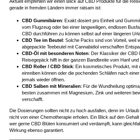
Aktuell empfehlen wir einen Blick auf CBD Produkte für die Reise
gerade in fremden Ländern immer ratsam ist:
CBD Gummibären
: Exakt dosiert pro Einheit und Gummi
vom Flugzeug oder bei einer langweiligen, endlosen Busfahr
CBD durchführen zu können selbst auf einer längeren Url
CBD Tee im Beutel
: Solche Packs sind von Vorteil, weil 
abgepackte Teebeutel mit Cannabidiol verschaffen Entsp
CBD-Öl mit besonderen Noten
: Der Klassiker der CBD P
Reisegepäck hilft in der ganzen Bandbreite vom Hanf und
CBD Roller / CBD Stick
: Ein kosmetisches Produkt, mi
einreiben können oder die pochenden Schläfen nach eine
jemals wieder öffnen.
CBD Salben mit Mineralien
: Für die Wundheilung optima
besten zusammen mit Magnesium, Zink und weiteren bewährt
verschafft.
Die Dosierungen sollten nicht zu hoch ausfallen, denn im Urlaub
nicht von einer Chemotherapie erholen. Ein Blick auf den Gehalt
wer gerne CBD Blüten konsumiert und verdampft, kann gleichfalls
Wirkung ebenso garantiert.