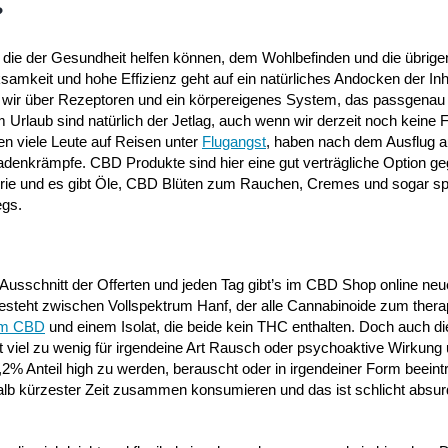
?
, die der Gesundheit helfen können, dem Wohlbefinden und die übrig
mkeit und hohe Effizienz geht auf ein natürliches Andocken der In
 wir über Rezeptoren und ein körpereigenes System, das passgenau 
Urlaub sind natürlich der Jetlag, auch wenn wir derzeit noch keine 
n viele Leute auf Reisen unter
Flugangst
, haben nach dem Ausflug a
enkrämpfe. CBD Produkte sind hier eine gut verträgliche Option g
erie und es gibt Öle, CBD Blüten zum Rauchen, Cremes und sogar spe
egs.
 Ausschnitt der Offerten und jeden Tag gibt’s im CBD Shop online ne
besteht zwischen Vollspektrum Hanf, der alle Cannabinoide zum thera
um CBD
und einem Isolat, die beide kein THC enthalten. Doch auch di
 viel zu wenig für irgendeine Art Rausch oder psychoaktive Wirkung 
,2% Anteil high zu werden, berauscht oder in irgendeiner Form beeintr
lb kürzester Zeit zusammen konsumieren und das ist schlicht absur