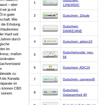
Gutschein:
1
passt – aber
12NORDIC
d wir ja mit
l in guter
2
Gutschein: 10sale
schaft. Wie
l die Erholung
Gutschein:
3
Urlaubsreise
DANKEJANE
der Hanf seit
 Jahren durch
4
Gutschein: aktion10
gische
den im
Gutscheincode: neu-
kreuz, maßen
5
5€
Bürokraten
Sachverstand
6
Gutschein: ADC10
er
binoide zu
A bis Kanada
7
Gutschein: cannexol5
räparate im
as können CBD
Gutschein:
8
d seinem
Gelassenheit 40