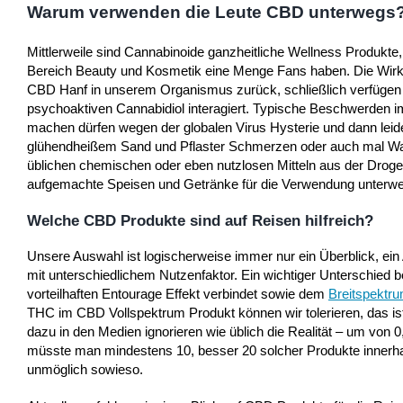
Warum verwenden die Leute CBD unterwegs
Mittlerweile sind Cannabinoide ganzheitliche Wellness Produkte
Bereich Beauty und Kosmetik eine Menge Fans haben. Die Wirksa
CBD Hanf in unserem Organismus zurück, schließlich verfügen
psychoaktiven Cannabidiol interagiert. Typische Beschwerden im 
machen dürfen wegen der globalen Virus Hysterie und dann leide
glühendheißem Sand und Pflaster Schmerzen oder auch mal Wad
üblichen chemischen oder eben nutzlosen Mitteln aus der Drog
aufgemachte Speisen und Getränke für die Verwendung unterw
Welche CBD Produkte sind auf Reisen hilfreich?
Unsere Auswahl ist logischerweise immer nur ein Überblick, ein
mit unterschiedlichem Nutzenfaktor. Ein wichtiger Unterschied 
vorteilhaften Entourage Effekt verbindet sowie dem
Breitspektr
THC im CBD Vollspektrum Produkt können wir tolerieren, das ist
dazu in den Medien ignorieren wie üblich die Realität – um von 0
müsste man mindestens 10, besser 20 solcher Produkte innerha
unmöglich sowieso.