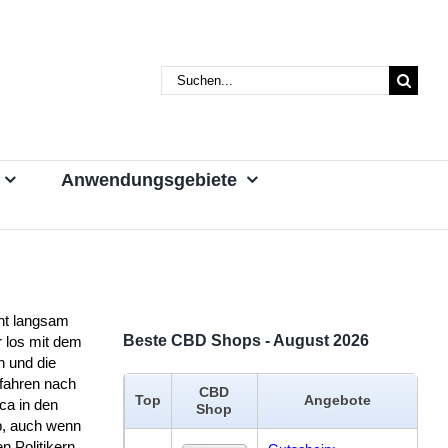
Suche
nach:
Anwendungsgebiete
ht langsam
Beste CBD Shops - August 2026
 los mit dem
n und die
 fahren nach
CBD
Top
Angebote
ca in den
Shop
b, auch wenn
n Politikern