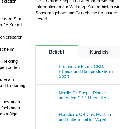
CBD-Online-Shops und versorgen Sie mit
iskretion
Informationen zur Wirkung. Zudem bieten wir
Sonderangebote und Gutscheine für unsere
Leser!
or dem Start
hafte Kur mit
nen ersparen –
asche im
Beliebt
Kürzlich
 Trekking
Protein-Drinks mit CBD:
pen dürfen
Fitness und Hanfprodukte im
Sport
 Tube am
 und Linderung
Nordic Oil Shop – Pionier
unter den CBD-Herstellern
el uns auch
infach nach –
d kräftige
Haustiere: CBD als Medizin
und Futtermittel für Vögel