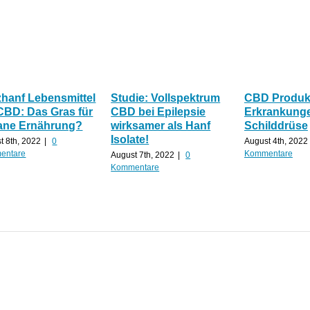
zhanf Lebensmittel
Studie: Vollspektrum
CBD Produkt
CBD: Das Gras für
CBD bei Epilepsie
Erkrankunge
ane Ernährung?
wirksamer als Hanf
Schilddrüse
Isolate!
t 8th, 2022
|
0
August 4th, 2022
entare
Kommentare
August 7th, 2022
|
0
Kommentare