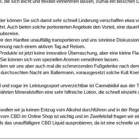
, die sich leicht und flexibel einnehmen lassen, zumal ein bisschen D
tier können Sie sich damit sehr schnell Linderung verschaffen etwa v
t. Auch bieten solche portionierten Angebote den Vorteil, eine dauer
aubsreise.
wir den Hanftee unauffällig transportieren und uns sinnlose Diskussio
annung nach einem aktiven Tag auf Reisen.
rodukte ist jetzt keine innovative Überraschung, aber eine kleine Fl
 Sie können sich von speziellen Aromen verwöhnen lassen.
t dem wir uns aber auch mal die schmerzenden Fußgelenke nach dem
r durchzechten Nacht am Ballermann, vorausgesetzt solche Kult Knei
l und sogar im Leistungssport unverzichtbar ist Cannabidiol aus der
en Mineralstoffen eine sehr hilfreiche Lotion, die schnell einzieht
 wollen wir ja keinen Entzug vom Alkohol durchführen und in der Reg
 vom CBD im Online Shop ist wichtig und im Zweifelsfall fragen wir e
 das unauffälligere CBD Liquid ausprobieren, da ist eine schnelle un