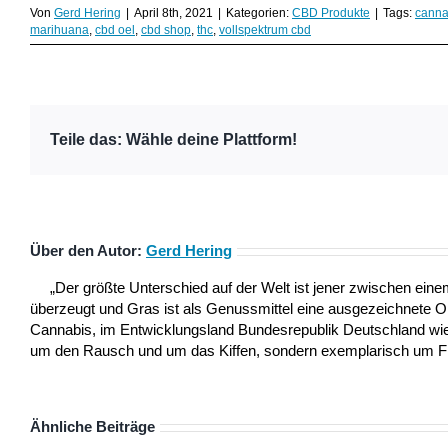
Von
Gerd Hering
|
April 8th, 2021
|
Kategorien:
CBD Produkte
|
Tags:
canna
marihuana
,
cbd oel
,
cbd shop
,
thc
,
vollspektrum cbd
Teile das: Wähle deine Plattform!
Über den Autor:
Gerd Hering
„Der größte Unterschied auf der Welt ist jener zwischen ei
überzeugt und Gras ist als Genussmittel eine ausgezeichnete 
Cannabis, im Entwicklungsland Bundesrepublik Deutschland wie a
um den Rausch und um das Kiffen, sondern exemplarisch um Frei
Ähnliche Beiträge