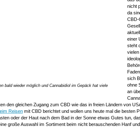
nicht 
da sin
CBD-Ö
Gesell
aktuel
einer 
steht 
vielen
ideolo
Behör
Faden
sich 
ohne 
sen bald wieder möglich und Cannabidiol im Gepäck hat viele
an üb
Canna
nten den gleichen Zugang zum CBD wie das in freien Ländern von US
beim Reisen
mit CBD berichtet und wollen uns heute mal die besten P
asten oder der Haut nach dem Bad in der Sonne etwas Gutes tun, d
le eine große Auswahl im Sortiment beim nicht berauschenden Hanf un