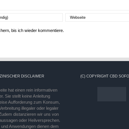
ern, bis ich wieder kommentiere.
ZINISCHER DISCLAIMER
(C) COPYRIGHT CBD SOFO
ite hat einen rein informativen
r. Sie stellt keine Anleitung
eise Aufforderung zum Konsum,
rbreitung illegaler oder legaler
Zudem distanzieren wir uns von
laussagen oder Heilversprechen.
e und Anwendungen dienen dem