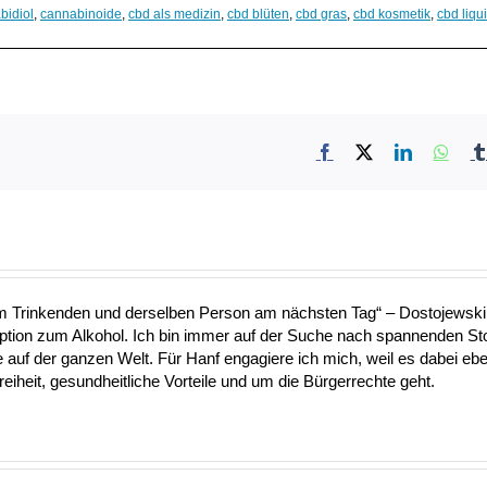
bidiol
,
cannabinoide
,
cbd als medizin
,
cbd blüten
,
cbd gras
,
cbd kosmetik
,
cbd liqu
Facebook
X
LinkedIn
What
nem Trinkenden und derselben Person am nächsten Tag“ – Dostojewski 
Option zum Alkohol. Ich bin immer auf der Suche nach spannenden S
uf der ganzen Welt. Für Hanf engagiere ich mich, weil es dabei ebe
heit, gesundheitliche Vorteile und um die Bürgerrechte geht.