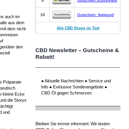
9
Gutschein:5cbsxfinest
10
Gutschein: feelgood
ens auch im
halte aus dem
Alle CBD Shops im Test
mit dem nicht
Fernreisen
uf
egenüber den
CBD Newsletter – Gutscheine &
ziell
Rabatt!
● Aktuelle Nachrichten ● Service und
ue Präparate
Info ● Exklusive Sonderangebote ●
peutisch
CBD Öl gegen Schmerzen
e kleine Ecke
und die Storys
ächtigt
d und
Bleiben Sie immer informiert: Wir testen