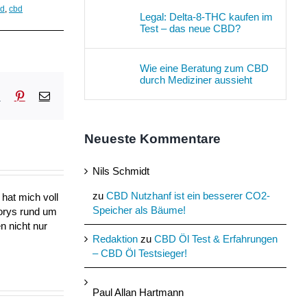
id
,
cbd
Legal: Delta-8-THC kaufen im
Test – das neue CBD?
Wie eine Beratung zum CBD
durch Mediziner aussieht
sApp
Tumblr
Pinterest
E-
Mail
Neueste Kommentare
Nils Schmidt
zu
CBD Nutzhanf ist ein besserer CO2-
hat mich voll
Speicher als Bäume!
torys rund um
n nicht nur
Redaktion
zu
CBD Öl Test & Erfahrungen
– CBD Öl Testsieger!
Paul Allan Hartmann