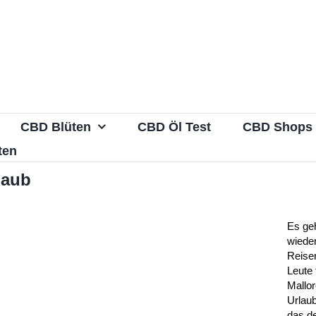
CBD Blüten
CBD Öl Test
CBD Shops
ten
laub
Es ge
wieder
Reise
Leute
Mallor
Urlau
das de