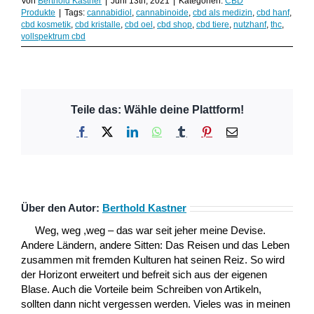
Von
Berthold Kastner
|
Juni 13th, 2021
|
Kategorien:
CBD
Produkte
|
Tags:
cannabidiol
,
cannabinoide
,
cbd als medizin
,
cbd hanf
,
cbd kosmetik
,
cbd kristalle
,
cbd oel
,
cbd shop
,
cbd tiere
,
nutzhanf
,
thc
,
vollspektrum cbd
Teile das: Wähle deine Plattform!
Facebook
X
LinkedIn
WhatsApp
Tumblr
Pinterest
E-
Mail
Über den Autor:
Berthold Kastner
Weg, weg ,weg – das war seit jeher meine Devise.
Andere Ländern, andere Sitten: Das Reisen und das Leben
zusammen mit fremden Kulturen hat seinen Reiz. So wird
der Horizont erweitert und befreit sich aus der eigenen
Blase. Auch die Vorteile beim Schreiben von Artikeln,
sollten dann nicht vergessen werden. Vieles was in meinen