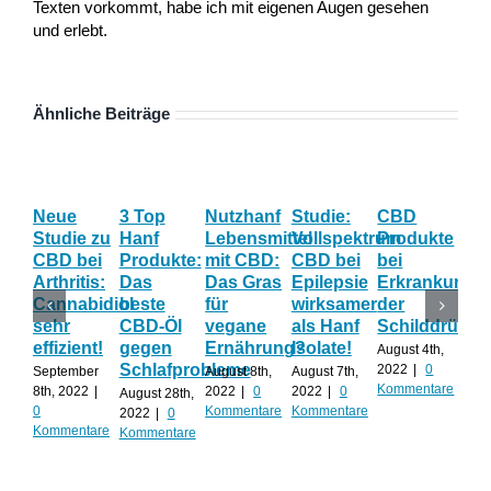
Texten vorkommt, habe ich mit eigenen Augen gesehen
und erlebt.
Ähnliche Beiträge
Neue
3 Top
Nutzhanf
Studie:
CBD
CB
Studie zu
Hanf
Lebensmittel
Vollspektrum
Produkte
Blü
CBD bei
Produkte:
mit CBD:
CBD bei
bei
Onl
Arthritis:
Das
Das Gras
Epilepsie
Erkrankunge
Sh
Cannabidiol
beste
für
wirksamer
der
ka
sehr
CBD-Öl
vegane
als Hanf
Schilddrüse
od
effizient!
gegen
Ernährung?
Isolate!
sel
August 4th,
Schlafprobleme
an
2022
|
0
September
August 8th,
August 7th,
Kommentare
8th, 2022
|
2022
|
0
2022
|
0
August 28th,
Juli 
0
Kommentare
Kommentare
2022
|
0
202
Kommentare
Kommentare
Kom