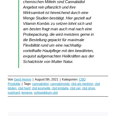
chemischen Mitteln sind Cannabidiol
Angebot rein pflanzlich und ihre
Wirksamkeit ist hinreichend durch eine
Menge Studien bestätigt. Hier gezielt auf
Vitamin Kombis zu setzen lohnt sich und
am besten fragt man auch mal nach eine
Probepackung, die wird meistens gerne in
die Bestellung gepackt für maximale
Flexibilität rund um eine nachhaltig-
vorteilhafte Hautpflege mit den bewährten,
exquisit aufgemachten Heilkräften aus der
Schatzkiste von Mutter Natur.
Von
Gerd Hering
|
August 5th, 2021
|
Kategorien:
CBD
Produkte
|
Tags:
cannabidiol
,
cannabinoide
,
cbd als medizin
,
cbd
blüten
,
cbd hanf
,
cbd kosmetik
,
cbd kristalle
,
cbd oel
,
cbd shop
,
nutzhanf
,
terpene
,
vollspektrum cbd