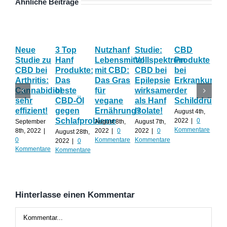
Ähnliche Beiträge
Neue
3 Top
Nutzhanf
Studie:
CBD
CB
Studie zu
Hanf
Lebensmittel
Vollspektrum
Produkte
Blü
CBD bei
Produkte:
mit CBD:
CBD bei
bei
Onl
Arthritis:
Das
Das Gras
Epilepsie
Erkrankunge
Sh
Cannabidiol
beste
für
wirksamer
der
ka
sehr
CBD-Öl
vegane
als Hanf
Schilddrüse
od
effizient!
gegen
Ernährung?
Isolate!
sel
August 4th,
Schlafprobleme
an
2022
|
0
September
August 8th,
August 7th,
Kommentare
8th, 2022
|
2022
|
0
2022
|
0
August 28th,
Juli 
0
Kommentare
Kommentare
2022
|
0
202
Kommentare
Kommentare
Kom
Hinterlasse einen Kommentar
Kommentar