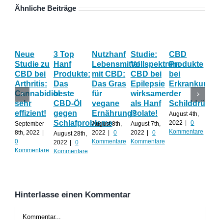
Ähnliche Beiträge
Neue
3 Top
Nutzhanf
Studie:
CBD
CB
Studie zu
Hanf
Lebensmittel
Vollspektrum
Produkte
Blü
CBD bei
Produkte:
mit CBD:
CBD bei
bei
Onl
Arthritis:
Das
Das Gras
Epilepsie
Erkrankunge
Sh
Cannabidiol
beste
für
wirksamer
der
ka
sehr
CBD-Öl
vegane
als Hanf
Schilddrüse
od
effizient!
gegen
Ernährung?
Isolate!
sel
August 4th,
Schlafprobleme
an
2022
|
0
September
August 8th,
August 7th,
Kommentare
8th, 2022
|
2022
|
0
2022
|
0
August 28th,
Juli 
0
Kommentare
Kommentare
2022
|
0
202
Kommentare
Kommentare
Kom
Hinterlasse einen Kommentar
Kommentar