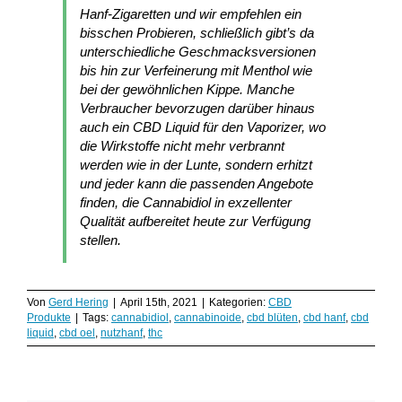
Hanf-Zigaretten und wir empfehlen ein
bisschen Probieren, schließlich gibt’s da
unterschiedliche Geschmacksversionen
bis hin zur Verfeinerung mit Menthol wie
bei der gewöhnlichen Kippe. Manche
Verbraucher bevorzugen darüber hinaus
auch ein CBD Liquid für den Vaporizer, wo
die Wirkstoffe nicht mehr verbrannt
werden wie in der Lunte, sondern erhitzt
und jeder kann die passenden Angebote
finden, die Cannabidiol in exzellenter
Qualität aufbereitet heute zur Verfügung
stellen.
Von
Gerd Hering
|
April 15th, 2021
|
Kategorien:
CBD
Produkte
|
Tags:
cannabidiol
,
cannabinoide
,
cbd blüten
,
cbd hanf
,
cbd
liquid
,
cbd oel
,
nutzhanf
,
thc