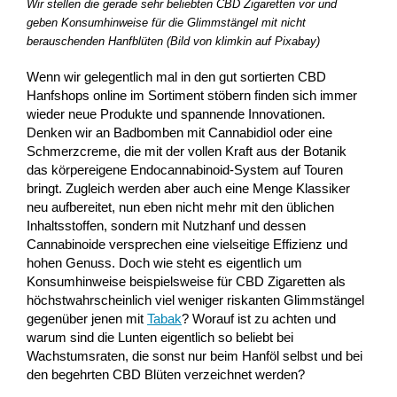
Wir stellen die gerade sehr beliebten CBD Zigaretten vor und
geben Konsumhinweise für die Glimmstängel mit nicht
berauschenden Hanfblüten (Bild von klimkin auf Pixabay)
Wenn wir gelegentlich mal in den gut sortierten CBD
Hanfshops online im Sortiment stöbern finden sich immer
wieder neue Produkte und spannende Innovationen.
Denken wir an Badbomben mit Cannabidiol oder eine
Schmerzcreme, die mit der vollen Kraft aus der Botanik
das körpereigene Endocannabinoid-System auf Touren
bringt. Zugleich werden aber auch eine Menge Klassiker
neu aufbereitet, nun eben nicht mehr mit den üblichen
Inhaltsstoffen, sondern mit Nutzhanf und dessen
Cannabinoide versprechen eine vielseitige Effizienz und
hohen Genuss. Doch wie steht es eigentlich um
Konsumhinweise beispielsweise für CBD Zigaretten als
höchstwahrscheinlich viel weniger riskanten Glimmstängel
gegenüber jenen mit
Tabak
? Worauf ist zu achten und
warum sind die Lunten eigentlich so beliebt bei
Wachstumsraten, die sonst nur beim Hanföl selbst und bei
den begehrten CBD Blüten verzeichnet werden?