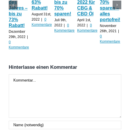
des
63%
bis zu
2022 für
70%
Su
Jahres –
Rabatt!
70%
CBG &
sparen –
üb
bis zu
sparen!
CBD Öl
alles
Ha
August 31st,
73%
portofrei!
🎃
2022
|
0
Juli 9th,
April 1st,
Kommentare
Rabatt!
2022
|
0
2022
|
0
November
Okto
Kommentare
Kommentare
26th, 2021
|
202
Dezember
0
Kom
29th, 2022
|
Kommentare
0
Kommentare
Hinterlasse einen Kommentar
Kommentar