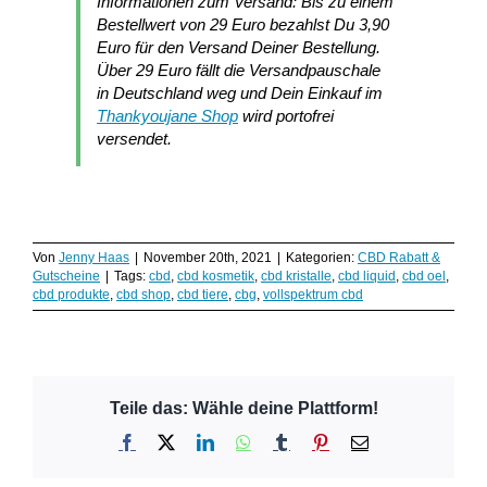
Informationen zum Versand: Bis zu einem
Bestellwert von 29 Euro bezahlst Du 3,90
Euro für den Versand Deiner Bestellung.
Über 29 Euro fällt die Versandpauschale
in Deutschland weg und Dein Einkauf im
Thankyoujane Shop
wird portofrei
versendet.
Von
Jenny Haas
|
November 20th, 2021
|
Kategorien:
CBD Rabatt &
Gutscheine
|
Tags:
cbd
,
cbd kosmetik
,
cbd kristalle
,
cbd liquid
,
cbd oel
,
cbd produkte
,
cbd shop
,
cbd tiere
,
cbg
,
vollspektrum cbd
Teile das: Wähle deine Plattform!
Facebook
X
LinkedIn
WhatsApp
Tumblr
Pinterest
E-
Mail