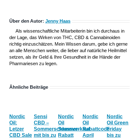
Über den Autor:
Jenny Haas
Als wissenschaftliche Mitarbeiterin bin ich durchaus in
der Lage, das Wirken von THC, CBD & Cannabinoiden
richtig einzuschätzen. Mein Wissen darum, gebe ich gerne
an alle Menschen weiter, die lieber auf natürliche Heilmittel
setzen, als ihr Geld & Ihre Gesundheit in die Hände der
Pharmariesen zu legen.
Ähnliche Beiträge
Nordic
Sensi
Nordic
Nordic
Nordic
Th
Oil:
CBD –
Oil
Oil
Oil Green
CB
Letzer
Sommerschlussverkauf
Sommer-
Rabattcode
Friday
An
CBD Sale
mit bis zu
Rabatt
April
bis zu
zu