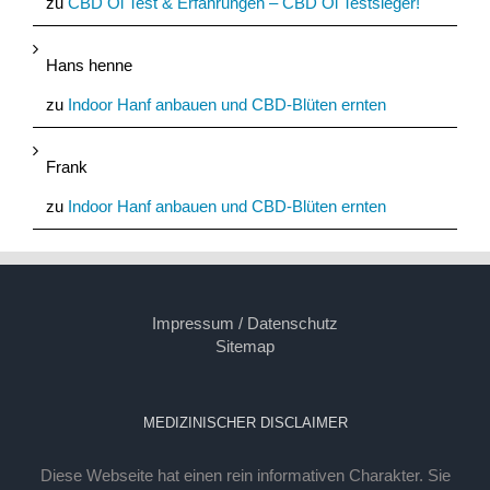
zu
CBD Öl Test & Erfahrungen – CBD Öl Testsieger!
Hans henne
zu
Indoor Hanf anbauen und CBD-Blüten ernten
Frank
zu
Indoor Hanf anbauen und CBD-Blüten ernten
Impressum / Datenschutz
Sitemap
MEDIZINISCHER DISCLAIMER
Diese Webseite hat einen rein informativen Charakter. Sie