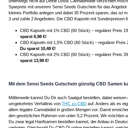
unterwegs nicht auf Deine Dosis Cannabinoide verzichten möcht
Sparpreis mit unserem Sensi Seeds Gutschein für das Angebot 
kleines Portfolio anlegen und dabei 35 Prozent sparen, das ist 
3 und zahle 2 Angeboten. Die CBD Kapseln mit Sonderpreisen fi
CBD Kapseln mit 1% CBD (60 Stück) – regulärer Preis 19
sparst 6,98 €!
CBD Kapseln mit 1,5% CBD (60 Stück) – regulärer Preis 2
Du sparst 10,48 €!
CBD Kapseln mit 2% CBD (60 Stück) – regulärer Preis 39
sparst 13,98 €!
Mit dem Sensi Seeds Gutschein günstig CBD Samen k
Mittlerweile kannst Du Dir auch Saatgut bestellen, dabei weise
umgekehrtes Verhältnis von
THC zu CBD
auf. Anders als es eig
allem legales Cannabidiol in großen Mengen vor. Damit erreich
den gesetzlichen Rahmen von unter 0,2 Prozent. Wir möchten al
Du zwar legal Hanfsamen bestellen kannst, der Anbau in Deutsc
verboten. Gleichwohl Du CBD Öl online bestellen kannst, welch