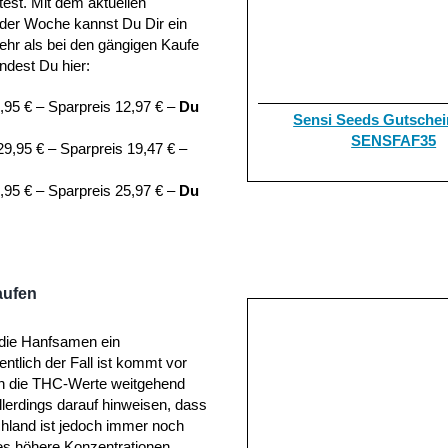
est. Mit dem aktuellen
der Woche kannst Du Dir ein
mehr als bei den gängigen Kaufe
ndest Du hier:
,95 € – Sparpreis 12,97 € –
Du
Sensi Seeds Gutschei
SENSFAF35
9,95 € – Sparpreis 19,47 € –
,95 € – Sparpreis 25,97 € –
Du
aufen
n die Hanfsamen ein
entlich der Fall ist kommt vor
en die THC-Werte weitgehend
lerdings darauf hinweisen, dass
hland ist jedoch immer noch
es höhere Konzentrationen