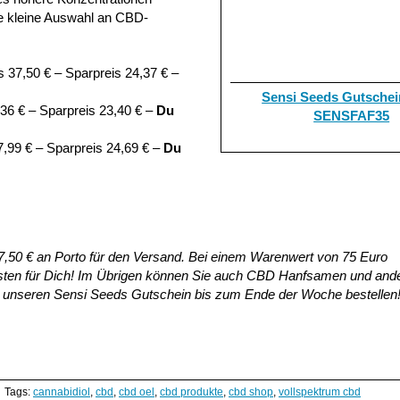
ne kleine Auswahl an CBD-
 37,50 € – Sparpreis 24,37 € –
Sensi Seeds Gutschei
36 € – Sparpreis 23,40 € –
Du
SENSFAF35
7,99 € – Sparpreis 24,69 € –
Du
 7,50 € an Porto für den Versand. Bei einem Warenwert von 75 Euro
ten für Dich! Im Übrigen können Sie auch CBD Hanfsamen und and
 unseren Sensi Seeds Gutschein bis zum Ende der Woche bestellen
Tags:
cannabidiol
,
cbd
,
cbd oel
,
cbd produkte
,
cbd shop
,
vollspektrum cbd