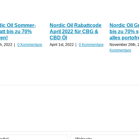
dic Oil Sommer-
Nordic Oil Rabattcode
Nordic Oil G
tt bis zu 70%
April 2022 für CBG &
bis zu 70% 
ren!
CBD Öl
alles portofr
th, 2022
|
0 Kommentare
April 1st, 2022
|
0 Kommentare
November 26th, 
Kommentare