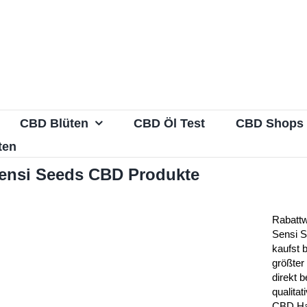
CBD Blüten
CBD Öl Test
CBD Shops
ten
Sensi Seeds CBD Produkte
Rabattw
Sensi 
kaufst 
größter
direkt b
qualitat
CBD Ha