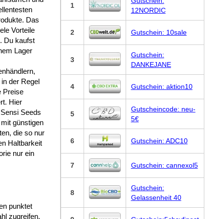
Gutschein:
1
ellentesten
12NORDIC
odukte. Das
iele Vorteile
2
Gutschein: 10sale
h. Du kaufst
inem Lager
Gutschein:
3
DANKEJANE
nhändlern,
 in der Regel
4
Gutschein: aktion10
 Preise
rt. Hier
Gutscheincode: neu-
 Sensi Seeds
5
5€
v mit günstigen
en, die so nur
6
Gutschein: ADC10
n Haltbarkeit
rie nur ein
7
Gutschein: cannexol5
Gutschein:
8
Gelassenheit 40
en punktet
hl zugreifen,