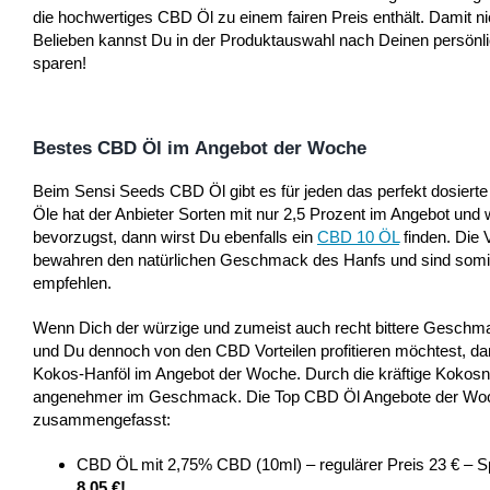
die hochwertiges CBD Öl zu einem fairen Preis enthält. Damit 
Belieben kannst Du in der Produktauswahl nach Deinen persönl
sparen!
Bestes CBD Öl i
m
Angebot der Woche
Beim Sensi Seeds CBD Öl gibt es für jeden das perfekt dosierte 
Öle hat der Anbieter Sorten mit nur 2,5 Prozent im Angebot u
bevorzugst, dann wirst Du ebenfalls ein
CBD 10 ÖL
finden. Die 
bewahren den natürlichen Geschmack des Hanfs und sind somit
empfehlen.
Wenn Dich der würzige und zumeist auch recht bittere Geschmac
und Du dennoch von den CBD Vorteilen profitieren möchtest, 
Kokos-Hanföl im Angebot der Woche. Durch die kräftige Kokosno
angenehmer im Geschmack. Die Top CBD Öl Angebote der Woch
zusammengefasst:
CBD ÖL mit 2,75% CBD (10ml) – regulärer Preis 23 € – S
8,05 €!