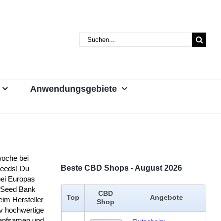
Suche
nach:
Anwendungsgebiete
oche bei
Beste CBD Shops - August 2026
Seeds! Du
bei Europas
 Seed Bank
CBD
Top
Angebote
eim Hersteller
Shop
iv hochwertige
nfsamen und