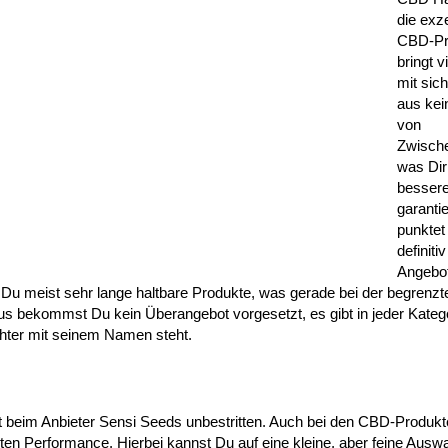
die exz
CBD-Pr
bringt v
mit sic
aus ke
von
Zwische
was Dir
bessere
garantie
punktet
definiti
Angebot
meist sehr lange haltbare Produkte, was gerade bei der begrenzte
aus bekommst Du kein Überangebot vorgesetzt, es gibt in jeder Katego
chter mit seinem Namen steht.
st beim Anbieter Sensi Seeds unbestritten. Auch bei den CBD-Produkt
n Performance. Hierbei kannst Du auf eine kleine, aber feine Auswa