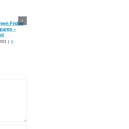
reen Friday
Black Friday Woche
Thankyoujane CBD-
sparen –
Thankyoujane gibt 40%
Angebote zu
ei!
auf ALLES!
Superpreisen über
Halloween 🎃
2021
|
0
November 20th, 2021
|
0
Kommentare
Oktober 30th, 2021
|
0
Kommentare