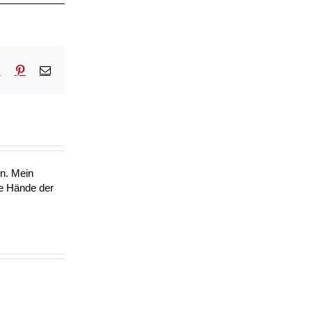
sApp
Tumblr
Pinterest
E-
Mail
en. Mein
ie Hände der