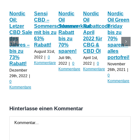
Nordic
Sensi
Nordic
Nordic
Nordic
Bl
Oil:
CBD –
Oil
Oil
Oil Green
Fri
Letzer
Sommerschlussverkauf
Sommer-
Rabattcode
Friday
Wo
CBD Sale
mit bis zu
Rabatt
April
bis zu
Th
des
63%
bis zu
2022 für
70%
gib
Jahres –
Rabatt!
70%
CBG &
sparen –
auf
bis zu
sparen!
CBD Öl
alles
AL
August 31st,
73%
portofrei!
2022
|
0
Juli 9th,
April 1st,
Nov
Kommentare
Rabatt!
2022
|
0
2022
|
0
20th
November
Kommentare
Kommentare
0
26th, 2021
|
Dezember
Kom
0
29th, 2022
|
Kommentare
0
Kommentare
Hinterlasse einen Kommentar
Kommentar