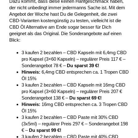
Dazu kommt, dass diese keinen Hanfgeschmack haben,
der nicht unbedingt immer jedermanns Sache ist. Mit dem
Angebot der Woche hast Du die Gelegenheit, die zwei
CBD-Varianten kostengünstig zu testen, vielleicht ist die
CBD Öl Alternative am Ende sogar besser für Dich
geeignet als das Original. Die Sonderangebote auf einen
Blick:
3 kaufen 2 bezahlen – CBD Kapseln mit 6,4mg CBD
pro Kapsel (3×60 Kapseln) – regulärer Preis 117 € –
Sonderangebot 78 € –
Du sparst 39 €!
Hinweis:
6,4mg CBD entsprechen ca. 1 Tropen CBD
Öl 15%
3 kaufen 2 bezahlen – CBD Kapseln mit 16mg CBD
pro Kapsel (3×60 Kapseln) – regulärer Preis 207 €
Sonderangebot 138 € –
Du sparst 69 €!
Hinweis:
16mg CBD entsprechen ca. 3 Tropen CBD
Öl 15%
3 kaufen 2 bezahlen – CBD Paste mit 30% CBD
(3x5ml) – regulärer Preis 297 € – Sonderangebot 198
€ –
Du sparst 99 €!
3 kaufen 2 bezahlen – CBD Paste mit 40% CBD