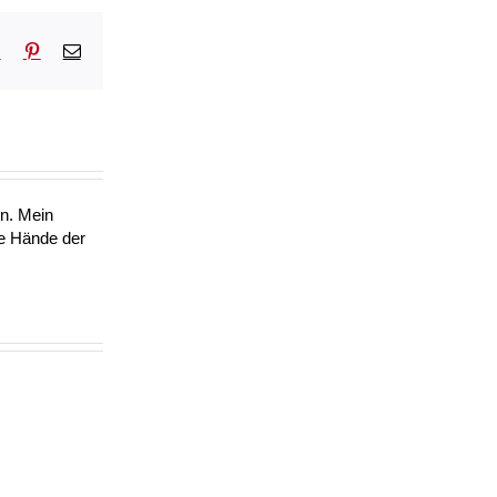
sApp
Tumblr
Pinterest
E-
Mail
en. Mein
ie Hände der