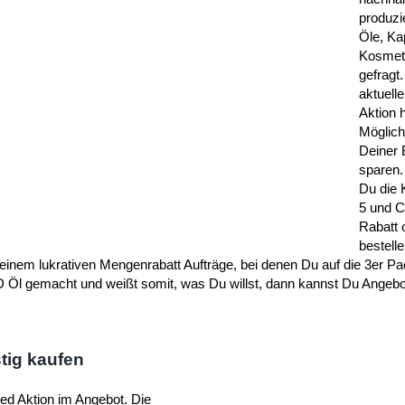
produz
Öle, Ka
Kosmeti
gefragt.
aktuel
Aktion 
Möglichk
Deiner 
sparen.
Du die 
5 und C
Rabatt 
bestell
einem lukrativen Mengenrabatt Aufträge, bei denen Du auf die 3er P
 Öl gemacht und weißt somit, was Du willst, dann kannst Du Angebo
tig kaufen
ed Aktion im Angebot. Die