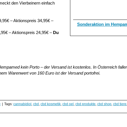
eckt den Vierbeinern einfach
,95€ – Aktionspreis 34,95€ –
Sonderaktion im
Hempam
,95€ – Aktionspreis 24,95€ –
Du
mpamed kein Porto – der Versand ist kostenlos. In Österreich falle
nem Warenwert von 160 Euro ist der Versand portofrei.
e
|
Tags:
cannabidiol
,
cbd
,
cbd kosmetik
,
cbd oel
,
cbd produkte
,
cbd shop
,
cbd tiere