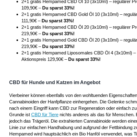
2+1 gratis Hempamed CBD Öl 10 (3x10ml) – regulärer Pre
109,90€ –
Du sparst 33%!
2+1 gratis Hempamed CBD Gold Öl 10 (3x10ml) – reguläre
111,90€ –
Du sparst 33%!
2+1 gratis Hempamed CBD Öl 20 (3x10ml) – regulärer Pre
219,90€ –
Du sparst 33%!
2+1 gratis Hempamed Gold CBD Öl 20 (3x10ml) – reguläre
219,90€ –
Du sparst 33%!
2+1 gratis Hempamed Liposomales CBD Öl 4 (3x10ml) – r
Aktionspreis 129,90€ –
Du sparst 33%!
CBD für Hunde und Katzen im Angebot
Vierbeiner können ebenfalls von den wohltuenden Eigenschaften p
Cannabinoiden der Hanfpflanze einhergehen. Die Gelenke schme
nach einem Eingriff kann CBD zur Regeneration oder einfach zu
Grunde ist
CBD für Tiere
nichts anderes als das für Menschen. E
jedoch das Trägeröl. Die extrahierten Cannabinoide werden eine
Linie zur einfachen Handhabung und aufgrund der Fettbindung zur
Hempamed wird hauptsächlich ein Bio Hanföl verwendet, was Tie