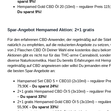
sparst 9%!
Hempamed Gold CBD Öl 20 (10ml) – regulärer Preis 119,9
Du sparst 9%!
Spar-Angebot Hempamed Aktion: 2+1 gratis
Für den erfahrenen CBD-Anwender, der regelmäßig auf die Stärke
natürlich zu empfehlen, auf die reduzierten Angebote zu setzen,
von 2 Flaschen CBD Öl Deiner Wahl eine kostenlos dazu be
Aktionen gibt es nicht nur für das THC-arme Cannabisöl, sonde
diverse Naturkosmetika. Hast Du bereits Erfahrungen mit Hem
regelmäßig auf CBD angewiesen oder willst Du jemanden eine F
die besten Spar-Angebote an:
Hampamed Set CBD 5 + CBD10 (2x10ml) – regulärer Preis
79,90€ –
Du sparst 24%!
2+1 gratis Hempamed CBD Öl 5 (3x10ml) – regulärer Prei
–
Du sparst 33%!
2+1 gratis Hempamed Gold CBD Öl 5 (3x10ml) – regulärer
55,90€
– Du sparst 33%!