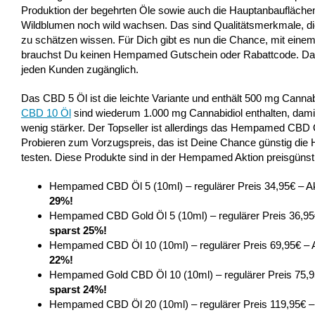
Produktion der begehrten Öle sowie auch die Hauptanbauflächen 
Wildblumen noch wild wachsen. Das sind Qualitätsmerkmale, d
zu schätzen wissen. Für Dich gibt es nun die Chance, mit einem 
brauchst Du keinen Hempamed Gutschein oder Rabattcode. Das 
jeden Kunden zugänglich.
Das CBD 5 Öl ist die leichte Variante und enthält 500 mg Cannab
CBD 10 Öl
sind wiederum 1.000 mg Cannabidiol enthalten, damit
wenig stärker. Der Topseller ist allerdings das Hempamed CBD 
Probieren zum Vorzugspreis, das ist Deine Chance günstig die 
testen. Diese Produkte sind in der Hempamed Aktion preisgün
Hempamed CBD Öl 5 (10ml) – regulärer Preis 34,95€ – Ak
29%!
Hempamed CBD Gold Öl 5 (10ml) – regulärer Preis 36,95€
sparst 25%!
Hempamed CBD Öl 10 (10ml) – regulärer Preis 69,95€ – A
22%!
Hempamed Gold CBD Öl 10 (10ml) – regulärer Preis 75,95
sparst 24%!
Hempamed CBD Öl 20 (10ml) – regulärer Preis 119,95€ –