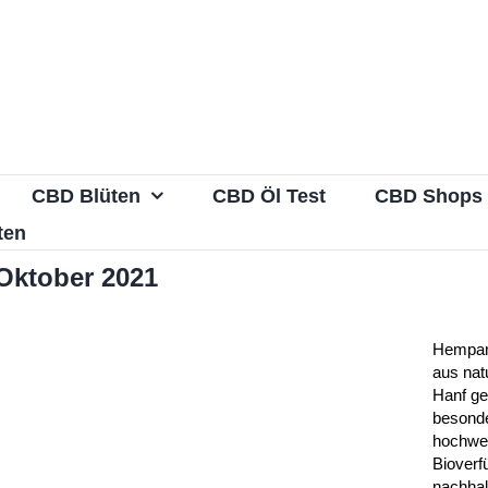
CBD Blüten
CBD Öl Test
CBD Shops
ten
Oktober 2021
Hempam
aus nat
Hanf ge
besond
hochwer
Bioverf
nachhal