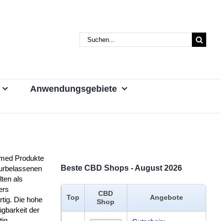
Suche
nach:
Anwendungsgebiete
ed Produkte
Beste CBD Shops - August 2026
urbelassenen
lten als
ers
CBD
Top
Angebote
tig. Die hohe
Shop
ügbarkeit der
tig