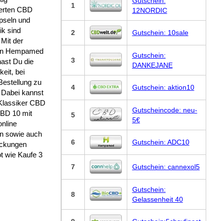
Gutschein:
1
ierten CBD
12NORDIC
pseln und
k sind
2
Gutschein: 10sale
 Mit der
len Hempamed
Gutschein:
3
hast Du die
DANKEJANE
eit, bei
Bestellung zu
4
Gutschein: aktion10
 Dabei kannst
Klassiker CBD
Gutscheincode: neu-
BD 10 mit
5
5€
online
en sowie auch
6
Gutschein: ADC10
ackungen
t wie Kaufe 3
7
Gutschein: cannexol5
Gutschein:
8
Gelassenheit 40