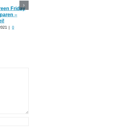
reen Friday
Black Friday Woche
Thankyoujane CBD-
sparen –
Thankyoujane gibt 40%
Angebote zu
ei!
auf ALLES!
Superpreisen über
Halloween 🎃
2021
|
0
November 20th, 2021
|
0
Kommentare
Oktober 30th, 2021
|
0
Kommentare