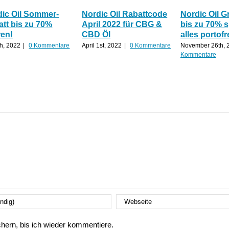
dic Oil Sommer-
Nordic Oil Rabattcode
Nordic Oil G
tt bis zu 70%
April 2022 für CBG &
bis zu 70% 
ren!
CBD Öl
alles portofr
th, 2022
|
0 Kommentare
April 1st, 2022
|
0 Kommentare
November 26th, 
Kommentare
ern, bis ich wieder kommentiere.