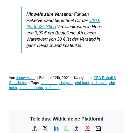
Hinweis zum Versand:
Für den
Paketversand berechnet Dir der
CBD-
Garten24 Shop
Versandkosten in Höhe
von 3,90 € pro Bestellung. Ab einem
Warenwert von 30 € ist der Versand in
ganz Deutschland kostenlos.
Von
Jenny Haas
|
Februar 12th, 2021
|
Kategorien:
CBD Rabatt &
Gutscheine
|
Tags:
cbd blüten
,
cbd gras
,
cbd hanf
,
cbd hasch
,
cbd
hash
,
cbd marihuana
,
cbd shop
Teile das: Wähle deine Plattform!
Facebook
X
LinkedIn
WhatsApp
Tumblr
Pinterest
E-
Mail