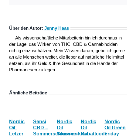
Über den Autor:
Jenny Haas
Als wissenschaftliche Mitarbeiterin bin ich durchaus in
der Lage, das Wirken von THC, CBD & Cannabinoiden
richtig einzuschätzen. Mein Wissen darum, gebe ich gerne
an alle Menschen weiter, die lieber auf natürliche Heilmittel
setzen, als ihr Geld & Ihre Gesundheit in die Hände der
Pharmariesen zu legen.
Ähnliche Beiträge
Nordic
Sensi
Nordic
Nordic
Nordic
Bl
Oil:
CBD –
Oil
Oil
Oil Green
Fri
Letzer
Sommerschlussverkauf
Sommer-
Rabattcode
Friday
Wo