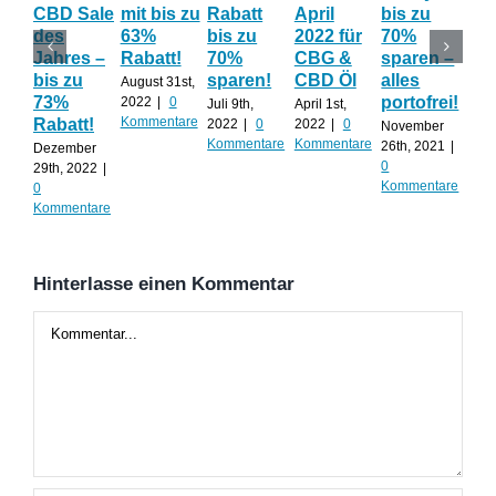
CBD Sale
mit bis zu
Rabatt
April
bis zu
Th
des
63%
bis zu
2022 für
70%
gib
Jahres –
Rabatt!
70%
CBG &
sparen –
auf
bis zu
sparen!
CBD Öl
alles
AL
August 31st,
73%
portofrei!
2022
|
0
Juli 9th,
April 1st,
Nov
Kommentare
Rabatt!
2022
|
0
2022
|
0
20th
November
Kommentare
Kommentare
0
26th, 2021
|
Dezember
Kom
0
29th, 2022
|
Kommentare
0
Kommentare
Hinterlasse einen Kommentar
Kommentar