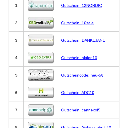
1
Gutschein: 12NORDIC
2
Gutschein: 10sale
3
Gutschein: DANKEJANE
4
Gutschein: aktion10
5
Gutscheincode: neu-5€
6
Gutschein: ADC10
7
Gutschein: cannexol5
8
Gutschein: Gelassenheit 40