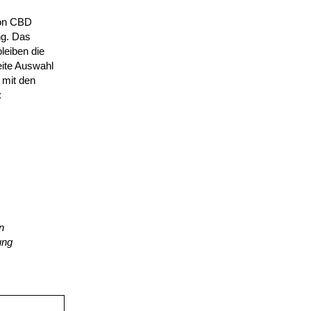
von CBD
ng. Das
leiben die
eite Auswahl
 mit den
:
n
ung