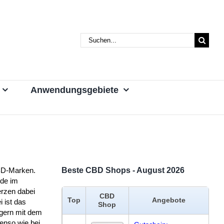
Suche
nach:
Anwendungsgebiete
BD-Marken.
Beste CBD Shops - August 2026
nde im
rzen dabei
CBD
Top
Angebote
 ist das
Shop
 gern mit dem
enso wie bei