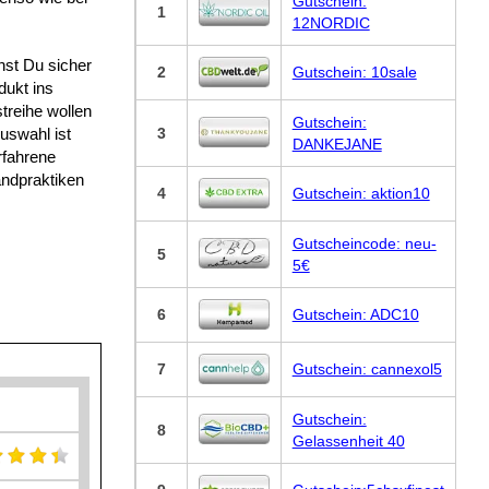
Gutschein:
1
12NORDIC
st Du sicher
2
Gutschein: 10sale
dukt ins
reihe wollen
Gutschein:
3
uswahl ist
DANKEJANE
rfahrene
ndpraktiken
4
Gutschein: aktion10
Gutscheincode: neu-
5
5€
6
Gutschein: ADC10
7
Gutschein: cannexol5
Gutschein:
8
Gelassenheit 40