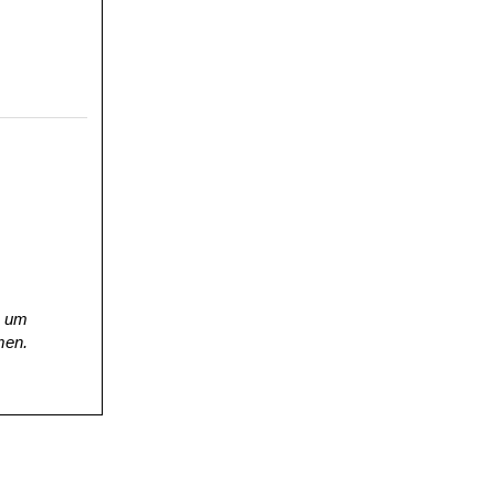
, um
men.