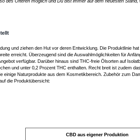
st so des Öfteren möglich und Du bist immer auf dem neuesten Stand,
ellt
g und ziehen den Hut vor deren Entwicklung. Die Produktlinie hat 
reite erreicht. Überzeugend sind die Auswahlmöglichkeiten für Anfän
bot verfügbar. Darüber hinaus sind THC-freie Ölsorten auf Isolatba
echen und unter 0,2 Prozent THC enthalten. Recht breit ist zudem da
ie einige Naturprodukte aus dem Kosmetikbereich. Zubehör zum Da
auf die Produktübersicht:
CBD aus eigener Produktion