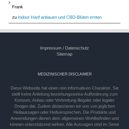
Frank
zu
Indoor Hanf anbauen und CBD-Blüten ernten
Impressum / Datenschutz
Sitemap
MEDIZINISCHER DISCLAIMER
Diese Webseite hat einen rein informativen Charakter. Sie
stellt keine Anleitung beziehungsweise Aufforderung zum
Konsum, Anbau oder Verbreitung illegaler oder legaler
Drogen dar. Zudem distanzieren wir uns von jeglichen
Heilaussagen oder Heilversprechen. Die Produkte und
Anwendungen dienen dem allgemeinen Wohlbefinden und
können unterstützend wirken. Alle Aussagen sind im Sinne