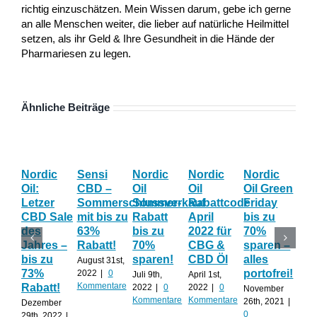
richtig einzuschätzen. Mein Wissen darum, gebe ich gerne
an alle Menschen weiter, die lieber auf natürliche Heilmittel
setzen, als ihr Geld & Ihre Gesundheit in die Hände der
Pharmariesen zu legen.
Ähnliche Beiträge
Nordic
Sensi
Nordic
Nordic
Nordic
Bl
Oil:
CBD –
Oil
Oil
Oil Green
Fri
Letzer
Sommerschlussverkauf
Sommer-
Rabattcode
Friday
Wo
CBD Sale
mit bis zu
Rabatt
April
bis zu
Th
des
63%
bis zu
2022 für
70%
gib
Jahres –
Rabatt!
70%
CBG &
sparen –
auf
bis zu
sparen!
CBD Öl
alles
AL
August 31st,
73%
portofrei!
2022
|
0
Juli 9th,
April 1st,
Nov
Kommentare
Rabatt!
2022
|
0
2022
|
0
20th
November
Kommentare
Kommentare
0
26th, 2021
|
Dezember
Kom
0
29th, 2022
|