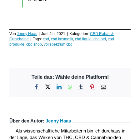
Von
Jenny Haas
|
Juni 4th, 2021
|
Kategorien:
CBD Rabatt &
Gutscheine
|
Tags:
cbd
,
cbd kosmetik
,
cbd liquid
,
cbd oel
,
cbd
produkte
,
cbd shop
,
vollspektrum cbd
Teile das: Wähle deine Plattform!
Facebook
X
LinkedIn
WhatsApp
Tumblr
Pinterest
E-
Mail
Über den Autor:
Jenny Haas
Als wissenschaftliche Mitarbeiterin bin ich durchaus in
der Lage, das Wirken von THC, CBD & Cannabinoiden