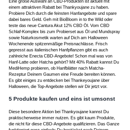
Eine große Auswahl an CBD-Produkten ist aktuell mit
einem attraktiven Rabatt bei Thankyoujane zu haben.
Probiere Dich durch die feinsten Hanfangebote und spare
dabei bares Geld. Geh mit BioBloom in to the Wild oder
teste das neue Cantura Akut 12% CBD Öl. Vom CBD
Schlaf-Komplex bis zum Probierset aus Öl und Mundspray
sowie Naturkosmetik warten auf Dich am Halloween
Wochenende spitzenmäßige Preisnachlässe. Frisch
gepresst aus italienischen Hanfpflanzen gibt es auch
zahlreiche Enecta CBD-Angebote! Schon mal was von
Hanf-Latte oder Hatcha gehört? Mit 40% Rabatt kannst Du
MediHemp probieren, ob Hanfblätter nach Matcha-
Rezeptur Deinem Gaumen eine Freude bereiten können.
Es gibt einiges zu entdecken bei Thankeyoujane über
Halloween, die Top-Angebote stellen wir Dir jetzt vor.
5 Produkte kaufen und eins ist umsonst
Diese besondere Aktion bei Thankyoujane kannst Du
praktischerweise immer nutzen. Es gibt kaum Produkte,
die nicht für diese CBD-Angebote qualifizieren. Das Ganze
funktioniert ganz einfach: Du bestückst nach Deinem