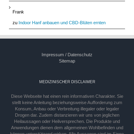
Frank
zu
Indoor Hanf anbauen und CBD-Blüten ernten
Impressum / Datenschutz
Sitemap
MEDIZINISCHER DISCLAIMER
Diese Webseite hat einen rein informativen Charakter. Sie
stellt keine Anleitung beziehungsweise Aufforderung zum
Konsum, Anbau oder Verbreitung illegaler oder legaler
Drogen dar. Zudem distanzieren wir uns von jeglichen
Heilaussagen oder Heilversprechen. Die Produkte und
Anwendungen dienen dem allgemeinen Wohlbefinden und
können unterstützend wirken. Alle Aussagen sind im Sinne