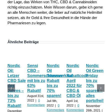
der Lage, das Wirken von THC, CBD & Cannabinoiden
richtig einzuschätzen. Mein Wissen darum, gebe ich gerne
an alle Menschen weiter, die lieber auf natürliche Heilmittel
setzen, als ihr Geld & Ihre Gesundheit in die Hände der
Pharmariesen zu legen.
Ähnliche Beiträge
Nordic
Sensi
Nordic
Nordic
Nordic
Bl
Oil:
CBD –
Oil
Oil
Oil Green
Fri
Letzer
Sommerschlussverkauf
Sommer-
Rabattcode
Friday
Wo
CBD Sale
mit bis zu
Rabatt
April
bis zu
Th
des
63%
bis zu
2022 für
70%
gib
Jahres –
Rabatt!
70%
CBG &
sparen –
auf
bis zu
sparen!
CBD Öl
alles
AL
August 31st,
73%
portofrei!
2022
|
0
Juli 9th,
April 1st,
Nov
Kommentare
Rabatt!
2022
|
0
2022
|
0
20th
November
Kommentare
Kommentare
0
26th, 2021
|
Dezember