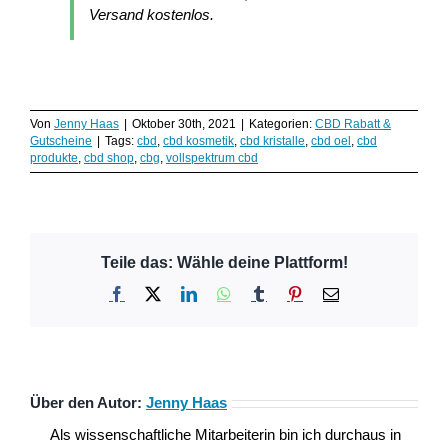
Versand kostenlos.
Von
Jenny Haas
|
Oktober 30th, 2021
|
Kategorien:
CBD Rabatt &
Gutscheine
|
Tags:
cbd
,
cbd kosmetik
,
cbd kristalle
,
cbd oel
,
cbd
produkte
,
cbd shop
,
cbg
,
vollspektrum cbd
Teile das: Wähle deine Plattform!
Facebook
X
LinkedIn
WhatsApp
Tumblr
Pinterest
E-
Mail
Über den Autor:
Jenny Haas
Als wissenschaftliche Mitarbeiterin bin ich durchaus in