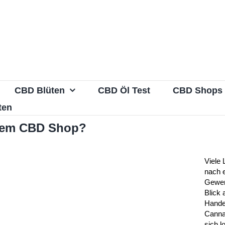
CBD Blüten
CBD Öl Test
CBD Shops
ten
inem CBD Shop?
Viele
nach 
Gewer
Blick 
Hande
Canna
sich l