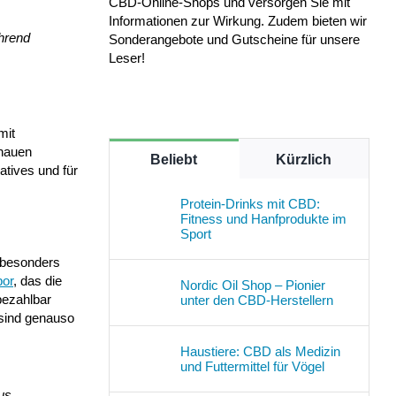
CBD-Online-Shops und versorgen Sie mit
Informationen zur Wirkung. Zudem bieten wir
hrend
Sonderangebote und Gutscheine für unsere
Leser!
mit
hauen
Beliebt
Kürzlich
atives und für
Protein-Drinks mit CBD:
Fitness und Hanfprodukte im
Sport
n besonders
bor
, das die
Nordic Oil Shop – Pionier
bezahlbar
unter den CBD-Herstellern
 sind genauso
Haustiere: CBD als Medizin
und Futtermittel für Vögel
us