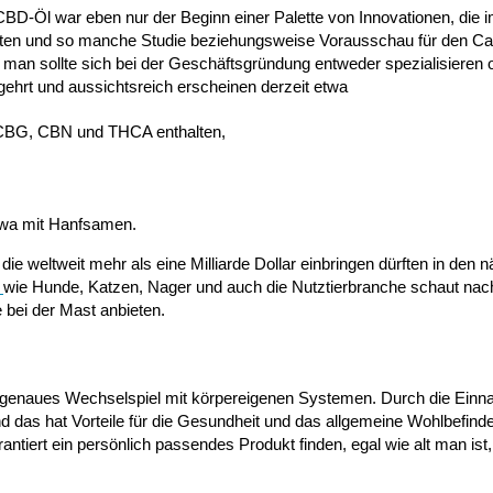
 CBD-Öl war eben nur der Beginn einer Palette von Innovationen, die
rten und so manche Studie beziehungsweise Vorausschau für den Ca
an sollte sich bei der Geschäftsgründung entweder spezialisieren o
hrt und aussichtsreich erscheinen derzeit etwa
 CBG, CBN und THCA enthalten,
twa mit Hanfsamen.
e weltweit mehr als eine Milliarde Dollar einbringen dürften in den 
wie Hunde, Katzen, Nager und auch die Nutztierbranche schaut nach
 bei der Mast anbieten.
passgenaues Wechselspiel mit körpereigenen Systemen. Durch die Ein
 das hat Vorteile für die Gesundheit und das allgemeine Wohlbefind
ntiert ein persönlich passendes Produkt finden, egal wie alt man ist