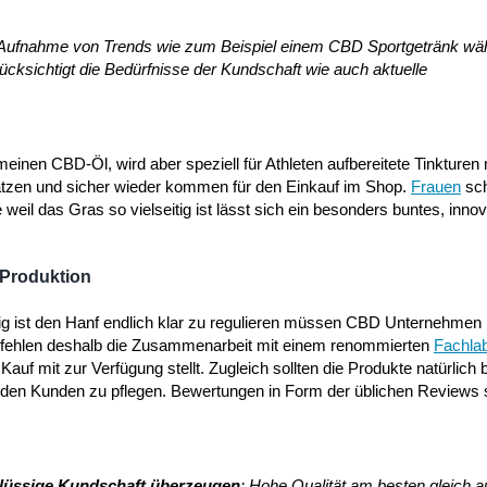
e Aufnahme von Trends wie zum Beispiel einem CBD Sportgetränk wä
ücksichtigt die Bedürfnisse der Kundschaft wie auch aktuelle
inen CBD-Öl, wird aber speziell für Athleten aufbereitete Tinkturen 
ätzen und sicher wieder kommen für den Einkauf im Shop.
Frauen
sc
il das Gras so vielseitig ist lässt sich ein besonders buntes, innov
 Produktion
fähig ist den Hanf endlich klar zu regulieren müssen CBD Unternehme
r empfehlen deshalb die Zusammenarbeit mit einem renommierten
Fachla
f mit zur Verfügung stellt. Zugleich sollten die Produkte natürlich 
t den Kunden zu pflegen. Bewertungen in Form der üblichen Reviews
chlüssige Kundschaft überzeugen
: Hohe Qualität am besten gleich a