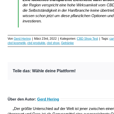
der Region verspricht eine hohe Wirksamkeit vom CBD 
die Selbstständigkeit in der Hanfbranche keine übert
wissen schon jetzt um diese pflanzlichen Optionen und 
investieren.
Von
Gerd Hering
|
März 23rd, 2022
|
Kategorien:
CBD Shop Test
|
Tags:
can
cbd kosmetik
,
cbd produkte
,
cbd shop
,
Getränke
Teile das: Wähle deine Plattform!
Über den Autor:
Gerd Hering
„Der größte Unterschied auf der Welt ist jener zwischen ei
überzeugt und Gras ist als Genussmittel eine ausgezeichnete 