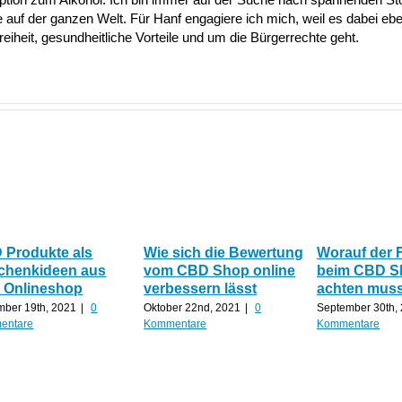
uf der ganzen Welt. Für Hanf engagiere ich mich, weil es dabei ebe
heit, gesundheitliche Vorteile und um die Bürgerrechte geht.
 Produkte als
Wie sich die Bewertung
Worauf der 
chenkideen aus
vom CBD Shop online
beim CBD S
 Onlineshop
verbessern lässt
achten mus
ber 19th, 2021
|
0
Oktober 22nd, 2021
|
0
September 30th,
entare
Kommentare
Kommentare