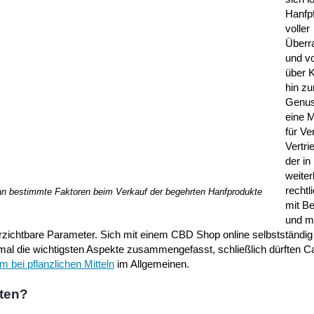
Hanfpf
voller
Überr
und v
über 
hin z
Genuss
eine 
für Ve
Vertri
der in
weiter
rechtl
n bestimmte Faktoren beim Verkauf der begehrten Hanfprodukte
mit Be
und m
erzichtbare Parameter. Sich mit einem CBD Shop online selbstständi
mal die wichtigsten Aspekte zusammengefasst, schließlich dürften C
 bei pflanzlichen Mitteln
im Allgemeinen.
ten?