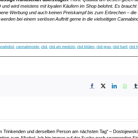
und wird meistens mit loyalen Käufern im Shop belohnt. Es braucht 
riebene Werbung und auch keinen Preiskampf bis zum Erbrechen – die
werden bei einem seriösen Auftritt gerne in die vielseitigen Cannabin
nabidiol
,
cannabinoide
,
cbd
,
cbd als medizin
,
cbd blüten
,
cbd gras
,
cbd hanf
,
cbd 
Facebook
X
LinkedIn
What
nem Trinkenden und derselben Person am nächsten Tag“ – Dostojewski 
Option zum Alkohol. Ich bin immer auf der Suche nach spannenden S