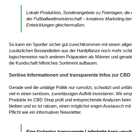
Lokale Produktion, Sonderangebote zu Feiertagen, di
der Fußballweltmeisterschaft – kreatives Marketing ber
Entwicklungen gleichermaßen.
So kann ein Sportler sicher gut zurechtkommen mit einem allgeme
zusätzlichen Bestandteilen aus der Hanfpflanze noch mehr sch
logischerweise nach anderen Präparaten als Männer und gerade we
die Kundschaft hilfreiches Sortiment aufbauen.
Seriöse Informationen und transparente Infos zur CBD
Gerade weil die untätige Politik nur rumsitzt, schwätzt und un
viel in einen seriösen, zuverlässigen Auftritt investieren. Wi
Produkte im CBD Shop prüft und entsprechende Analysen beim Kau
bleiben und es ist ratsam, einen möglichst engen Austausch mi
Pflicht wie ein informativer Newsletter.
Eine lückenlos transparente Lieferkette kann uns