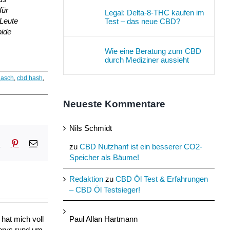
für
Legal: Delta-8-THC kaufen im
 Leute
Test – das neue CBD?
oide
Wie eine Beratung zum CBD
durch Mediziner aussieht
hasch
,
cbd hash
,
Neueste Kommentare
Nils Schmidt
sApp
Tumblr
Pinterest
E-
zu
CBD Nutzhanf ist ein besserer CO2-
Mail
Speicher als Bäume!
Redaktion
zu
CBD Öl Test & Erfahrungen
– CBD Öl Testsieger!
Paul Allan Hartmann
hat mich voll
torys rund um