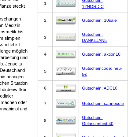
Gutschein:
1
lanze steckt
12NORDIC
aschungen
2
Gutschein: 10sale
on Medizin
Kosmetik bis
Gutschein:
3
um simplen
DANKEJANE
mittel ist
Menge möglich
4
Gutschein: aktion10
rarbeitung und
eb. Jenseits
Gutscheincode: neu-
 Deutschland
5
5€
hin nervigen
ichen Situation
6
Gutschein: ADC10
hördenwillkür
edialer
g machen oder
7
Gutschein: cannexol5
annabidiol und
Gutschein:
8
Gelassenheit 40