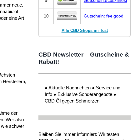
9
Gutschein:5cbsxfinest
 immer neue,
nnabidiol
10
Gutschein: feelgood
der eine Art
Alle CBD Shops im Test
CBD Newsletter – Gutscheine &
Rabatt!
nächsten
 Herstellern,
● Aktuelle Nachrichten ● Service und
Info ● Exklusive Sonderangebote ●
CBD Öl gegen Schmerzen
nahme der
en. Wer also
, wie schwer
Bleiben Sie immer informiert: Wir testen