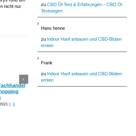
zu
CBD Öl Test & Erfahrungen – CBD Öl
n nicht nur
Testsieger!
Hans henne
zu
Indoor Hanf anbauen und CBD-Blüten
ernten
Frank
zu
Indoor Hanf anbauen und CBD-Blüten
ernten
Fachhandel
CBDHouse Shop Test –
Warum der CBD Sh
hopping
CBD Öl mit PayPal
online so beliebt ist
s
bestellen
Februar 18th, 2021
|
0
Kommentare
 2021
|
0
Mai 28th, 2021
|
0 Kommentare