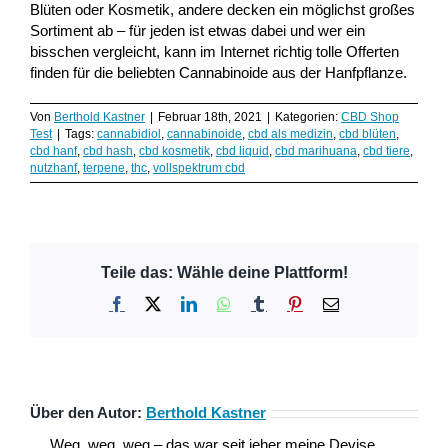
Blüten oder Kosmetik, andere decken ein möglichst großes
Sortiment ab – für jeden ist etwas dabei und wer ein
bisschen vergleicht, kann im Internet richtig tolle Offerten
finden für die beliebten Cannabinoide aus der Hanfpflanze.
Von
Berthold Kastner
|
Februar 18th, 2021
|
Kategorien:
CBD Shop
Test
|
Tags:
cannabidiol
,
cannabinoide
,
cbd als medizin
,
cbd blüten
,
cbd hanf
,
cbd hash
,
cbd kosmetik
,
cbd liquid
,
cbd marihuana
,
cbd tiere
,
nutzhanf
,
terpene
,
thc
,
vollspektrum cbd
Teile das: Wähle deine Plattform!
Facebook
X
LinkedIn
WhatsApp
Tumblr
Pinterest
E-
Mail
Über den Autor:
Berthold Kastner
Weg, weg ,weg – das war seit jeher meine Devise.