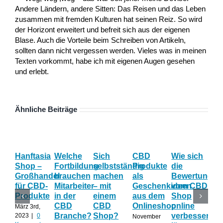
Andere Ländern, andere Sitten: Das Reisen und das Leben
zusammen mit fremden Kulturen hat seinen Reiz. So wird
der Horizont erweitert und befreit sich aus der eigenen
Blase. Auch die Vorteile beim Schreiben von Artikeln,
sollten dann nicht vergessen werden. Vieles was in meinen
Texten vorkommt, habe ich mit eigenen Augen gesehen
und erlebt.
Ähnliche Beiträge
Hanftasia
Welche
Sich
CBD
Wie sich
Wo
Shop –
Fortbildung
selbstständig
Produkte
die
der
Großhandel
brauchen
machen
als
Bewertung
Fa
für CBD-
Mitarbeiter
– mit
Geschenkideen
vom CBD
be
Produkte
in der
einem
aus dem
Shop
CB
CBD
CBD
Onlineshop
online
Sh
März 3rd,
Branche?
Shop?
verbessern
ac
2023
|
0
November