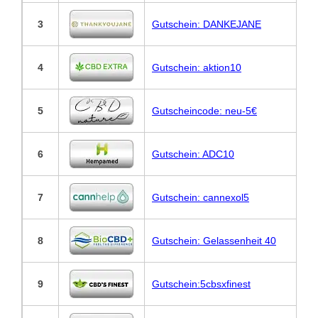
3
Gutschein: DANKEJANE
4
Gutschein: aktion10
5
Gutscheincode: neu-5€
6
Gutschein: ADC10
7
Gutschein: cannexol5
8
Gutschein: Gelassenheit 40
9
Gutschein:5cbsxfinest