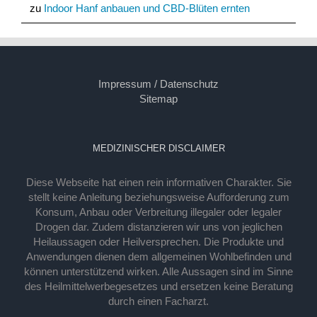
zu
Indoor Hanf anbauen und CBD-Blüten ernten
Impressum / Datenschutz
Sitemap
MEDIZINISCHER DISCLAIMER
Diese Webseite hat einen rein informativen Charakter. Sie
stellt keine Anleitung beziehungsweise Aufforderung zum
Konsum, Anbau oder Verbreitung illegaler oder legaler
Drogen dar. Zudem distanzieren wir uns von jeglichen
Heilaussagen oder Heilversprechen. Die Produkte und
Anwendungen dienen dem allgemeinen Wohlbefinden und
können unterstützend wirken. Alle Aussagen sind im Sinne
des Heilmittelwerbegesetzes und ersetzen keine Beratung
durch einen Facharzt.