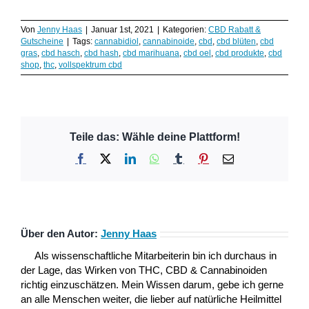
Von
Jenny Haas
|
Januar 1st, 2021
|
Kategorien:
CBD Rabatt &
Gutscheine
|
Tags:
cannabidiol
,
cannabinoide
,
cbd
,
cbd blüten
,
cbd
gras
,
cbd hasch
,
cbd hash
,
cbd marihuana
,
cbd oel
,
cbd produkte
,
cbd
shop
,
thc
,
vollspektrum cbd
Teile das: Wähle deine Plattform!
Facebook
X
LinkedIn
WhatsApp
Tumblr
Pinterest
E-
Mail
Über den Autor:
Jenny Haas
Als wissenschaftliche Mitarbeiterin bin ich durchaus in
der Lage, das Wirken von THC, CBD & Cannabinoiden
richtig einzuschätzen. Mein Wissen darum, gebe ich gerne
an alle Menschen weiter, die lieber auf natürliche Heilmittel