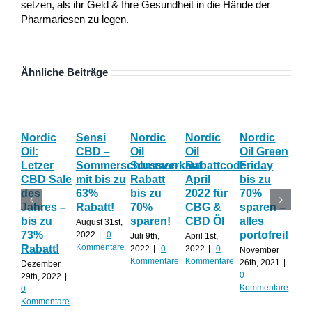
setzen, als ihr Geld & Ihre Gesundheit in die Hände der
Pharmariesen zu legen.
Ähnliche Beiträge
Nordic
Sensi
Nordic
Nordic
Nordic
Bl
Oil:
CBD –
Oil
Oil
Oil Green
Fri
Letzer
Sommerschlussverkauf
Sommer-
Rabattcode
Friday
Wo
CBD Sale
mit bis zu
Rabatt
April
bis zu
Th
des
63%
bis zu
2022 für
70%
gib
Jahres –
Rabatt!
70%
CBG &
sparen –
auf
bis zu
sparen!
CBD Öl
alles
AL
August 31st,
73%
portofrei!
2022
|
0
Juli 9th,
April 1st,
Nov
Kommentare
Rabatt!
2022
|
0
2022
|
0
20th
November
Kommentare
Kommentare
0
26th, 2021
|
Dezember
Kom
0
29th, 2022
|
Kommentare
0
Kommentare