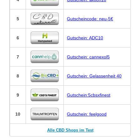
5
Gutscheincode: neu-5€
6
Gutschein: ADC10
7
Gutschein: cannexol5
8
Gutschein: Gelassenheit 40
9
Gutschein:5cbsxfinest
10
Gutschein: feelgood
Alle CBD Shops im Test