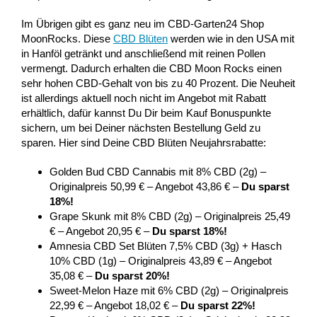
Im Übrigen gibt es ganz neu im CBD-Garten24 Shop
MoonRocks. Diese
CBD Blüten
werden wie in den USA mit
in Hanföl getränkt und anschließend mit reinen Pollen
vermengt. Dadurch erhalten die CBD Moon Rocks einen
sehr hohen CBD-Gehalt von bis zu 40 Prozent. Die Neuheit
ist allerdings aktuell noch nicht im Angebot mit Rabatt
erhältlich, dafür kannst Du Dir beim Kauf Bonuspunkte
sichern, um bei Deiner nächsten Bestellung Geld zu
sparen. Hier sind Deine CBD Blüten Neujahrsrabatte:
Golden Bud CBD Cannabis mit 8% CBD (2g) –
Originalpreis 50,99 € – Angebot 43,86 € –
Du sparst
18%!
Grape Skunk mit 8% CBD (2g) – Originalpreis 25,49
€ – Angebot 20,95 € –
Du sparst 18%!
Amnesia CBD Set Blüten 7,5% CBD (3g) + Hasch
10% CBD (1g) – Originalpreis 43,89 € – Angebot
35,08 € –
Du sparst 20%!
Sweet-Melon Haze mit 6% CBD (2g) – Originalpreis
22,99 € – Angebot 18,02 € –
Du sparst 22%!