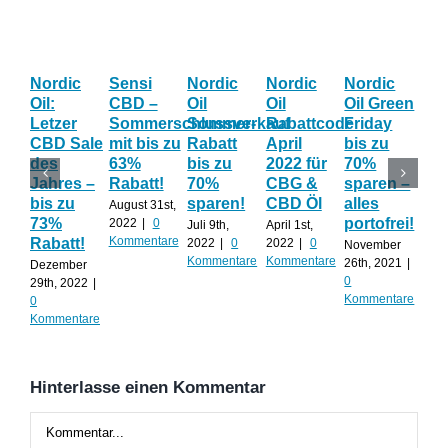
Nordic
Sensi
Nordic
Nordic
Nordic
Bl
Oil:
CBD –
Oil
Oil
Oil Green
Fri
Letzer
Sommerschlussverkauf
Sommer-
Rabattcode
Friday
Wo
CBD Sale
mit bis zu
Rabatt
April
bis zu
Th
des
63%
bis zu
2022 für
70%
gib
Jahres –
Rabatt!
70%
CBG &
sparen –
auf
bis zu
sparen!
CBD Öl
alles
AL
August 31st,
73%
portofrei!
2022
|
0
Juli 9th,
April 1st,
Nov
Kommentare
Rabatt!
2022
|
0
2022
|
0
20th
November
Kommentare
Kommentare
0
26th, 2021
|
Dezember
Kom
0
29th, 2022
|
Kommentare
0
Kommentare
Hinterlasse einen Kommentar
Kommentar