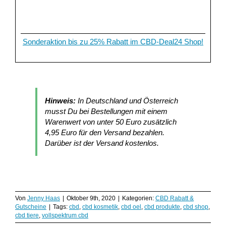
Sonderaktion bis zu 25% Rabatt im CBD-Deal24 Shop!
Hinweis:
In Deutschland und Österreich
musst Du bei Bestellungen mit einem
Warenwert von unter 50 Euro zusätzlich
4,95 Euro für den Versand bezahlen.
Darüber ist der Versand kostenlos.
Von
Jenny Haas
|
Oktober 9th, 2020
|
Kategorien:
CBD Rabatt &
Gutscheine
|
Tags:
cbd
,
cbd kosmetik
,
cbd oel
,
cbd produkte
,
cbd shop
,
cbd tiere
,
vollspektrum cbd