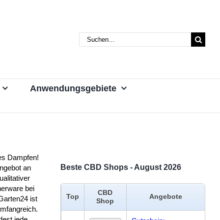
Suche
nach:
Anwendungsgebiete
es Dampfen!
Beste CBD Shops - August 2026
ngebot an
alitativer
erware bei
CBD
Top
Angebote
arten24 ist
Shop
umfangreich.
dest jede