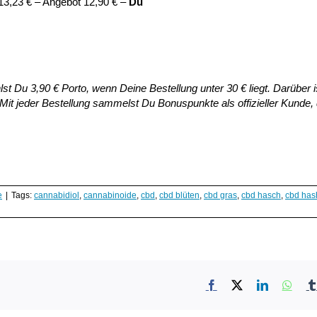
13,23 € – Angebot 12,90 € –
Du
st Du 3,90 € Porto, wenn Deine Bestellung unter 30 € liegt. Darüber i
it jeder Bestellung sammelst Du Bonuspunkte als offizieller Kunde,
e
|
Tags:
cannabidiol
,
cannabinoide
,
cbd
,
cbd blüten
,
cbd gras
,
cbd hasch
,
cbd has
Facebook
X
LinkedIn
What