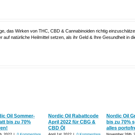
 Lage, das Wirken von THC, CBD & Cannabinoiden richtig einzuschätz
 auf natürliche Heilmittel setzen, als ihr Geld & Ihre Gesundheit in d
dic Oil Sommer-
Nordic Oil Rabattcode
Nordic Oil G
tt bis zu 70%
April 2022 für CBG &
bis zu 70% 
ren!
CBD Öl
alles portofr
th, 2022
|
0 Kommentare
April 1st, 2022
|
0 Kommentare
November 26th, 