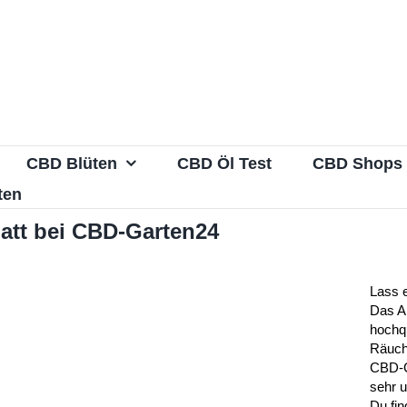
CBD Blüten
CBD Öl Test
CBD Shops
ten
att bei CBD-Garten24
Lass 
Das A
hochqu
Räuch
CBD-G
sehr 
Du fin