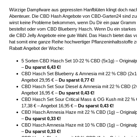
Würzige Dampfware aus gepressten Hanfblüten klingt doch nac
Abenteuer. Die CBD Hash Angebote von CBD-Garten24 sind zud
wirst keine Probleme bekommen, wenn Du Dir ein paar Gramm
bestellst oder vom CBD Blueberry Hasch. Wenn Du ein starkes
die CBD Jelly Angebote eine gute Wahl. Das Hasch bietet das v
hat somit eine ganze Reihe hochwertiger Pflanzeninhaltsstoffe
Rabatt Angebot der Woche:
5 Sorten CBD Hasch Set 10-22 % CBD (5x1g) – Originalpr
–
Du sparst 6,43 €!
CBD Hasch Set Blueberry & Amnesia mit 22 % CBD (2x1g) 
Angebot 29,95 € –
Du sparst 0,77 €!
CBD Hasch Set Sour Diesel & Amnesia mit 22 % CBD (2×0,
Angebot 16,95 € –
Du sparst 0,43 €!
CBD Hasch Set Sour Critical Mass & OG Kush mit 22 % C
17,38 € – Angebot 16,95 € –
Du sparst 0,43 €!
CBD Hasch Amnesia Haze mit 22 % CBD (1g) – Originalpr
–
Du sparst 0,33 €!
CBD Hasch Amnesia Haze mit 10 % CBD (1g) – Originalpr
–
Du sparst 0,33 €!