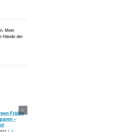
en. Mein
ie Hände der
reen Friday
Black Friday Woche
Thankyoujane CBD-
sparen –
Thankyoujane gibt 40%
Angebote zu
ei!
auf ALLES!
Superpreisen über
Halloween 🎃
2021
|
0
November 20th, 2021
|
0