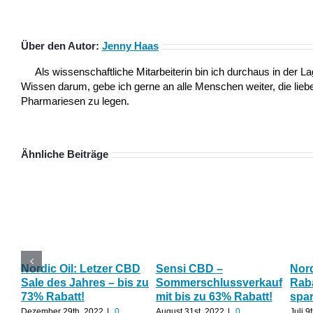
Über den Autor:
Jenny Haas
Als wissenschaftliche Mitarbeiterin bin ich durchaus in der
Wissen darum, gebe ich gerne an alle Menschen weiter, die lieber
Pharmariesen zu legen.
Ähnliche Beiträge
Nordic Oil: Letzer CBD
Sensi CBD –
Nor
Sale des Jahres – bis zu
Sommerschlussverkauf
Raba
73% Rabatt!
mit bis zu 63% Rabatt!
spa
Dezember 29th, 2022
|
0
August 31st, 2022
|
0
Juli 9