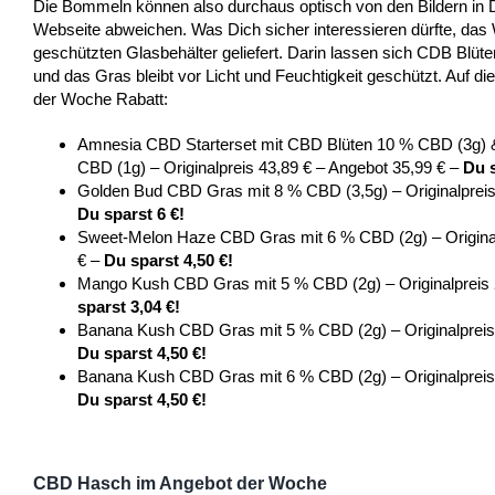
Die Bommeln können also durchaus optisch von den Bildern in 
Webseite abweichen. Was Dich sicher interessieren dürfte, das
geschützten Glasbehälter geliefert. Darin lassen sich CDB Blü
und das Gras bleibt vor Licht und Feuchtigkeit geschützt. Auf di
der Woche Rabatt:
Amnesia CBD Starterset mit CBD Blüten 10 % CBD (3g)
CBD (1g) – Originalpreis 43,89 € – Angebot 35,99 € –
Du s
Golden Bud CBD Gras mit 8 % CBD (3,5g) – Originalpreis
Du sparst 6 €!
Sweet-Melon Haze CBD Gras mit 6 % CBD (2g) – Original
€ –
Du sparst 4,50 €!
Mango Kush CBD Gras mit 5 % CBD (2g) – Originalpreis 
sparst 3,04 €!
Banana Kush CBD Gras mit 5 % CBD (2g) – Originalpreis 
Du sparst 4,50 €!
Banana Kush CBD Gras mit 6 % CBD (2g) – Originalpreis 
Du sparst 4,50 €!
CBD Hasch im Angebot der Woche