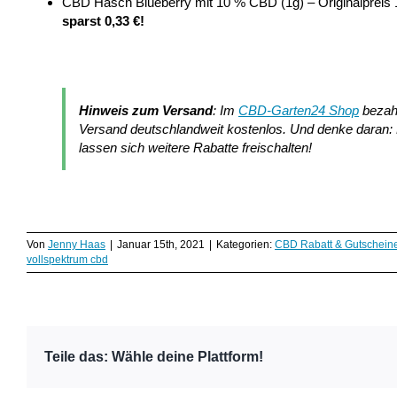
CBD Hasch Blueberry mit 10 % CBD (1g) – Originalpreis 
sparst 0,33 €!
Hinweis zum Versand
: Im
CBD-Garten24 Shop
bezahl
Versand deutschlandweit kostenlos. Und denke daran: M
lassen sich weitere Rabatte freischalten!
Von
Jenny Haas
|
Januar 15th, 2021
|
Kategorien:
CBD Rabatt & Gutschein
vollspektrum cbd
Teile das: Wähle deine Plattform!