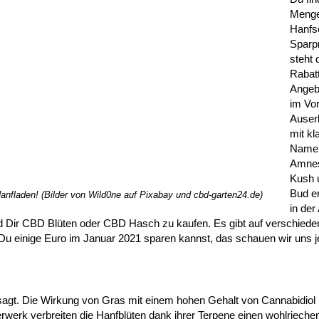
Menge
Hanfs
Sparpr
steht
Rabat
Angeb
im Vo
Auser
mit kl
Name
Amnes
Kush 
Bud e
fladen! (Bilder von Wild0ne auf Pixabay und cbd-garten24.de)
in der
nd Dir CBD Blüten oder CBD Hasch zu kaufen. Es gibt auf verschiede
u einige Euro im Januar 2021 sparen kannst, das schauen wir uns je
rsagt. Die Wirkung von Gras mit einem hohen Gehalt von Cannabidiol
werk verbreiten die Hanfblüten dank ihrer Terpene einen wohlriechen