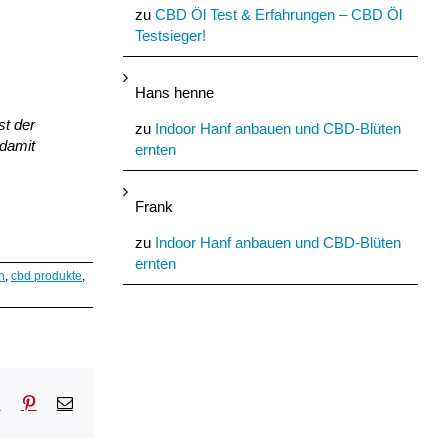
zu
CBD Öl Test & Erfahrungen – CBD Öl
Testsieger!
Hans henne
st der
zu
Indoor Hanf anbauen und CBD-Blüten
 damit
ernten
Frank
zu
Indoor Hanf anbauen und CBD-Blüten
ernten
h
,
cbd produkte
,
sApp
Tumblr
Pinterest
E-
Mail