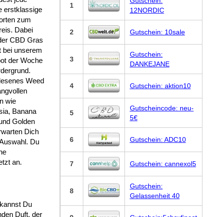
Gutschein:
1
 erstklassige
12NORDIC
orten zum
eis. Dabei
2
Gutschein: 10sale
 der CBD Gras
t bei unserem
Gutschein:
3
ot der Woche
DANKEJANE
rdergrund.
lesenes Weed
4
Gutschein: aktion10
angvollen
n wie
Gutscheincode: neu-
ia, Banana
5
5€
und Golden
rwarten Dich
6
Gutschein: ADC10
 Auswahl. Du
ne
tzt an.
7
Gutschein: cannexol5
Gutschein:
8
Gelassenheit 40
 kannst Du
den Duft, der