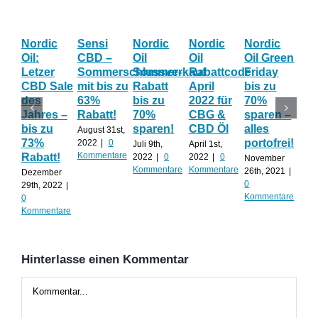
Nordic
Sensi
Nordic
Nordic
Nordic
Bl
Oil:
CBD –
Oil
Oil
Oil Green
Fri
Letzer
Sommerschlussverkauf
Sommer-
Rabattcode
Friday
Wo
CBD Sale
mit bis zu
Rabatt
April
bis zu
Th
des
63%
bis zu
2022 für
70%
gib
Jahres –
Rabatt!
70%
CBG &
sparen –
auf
bis zu
sparen!
CBD Öl
alles
AL
August 31st,
73%
portofrei!
2022
|
0
Juli 9th,
April 1st,
Nov
Kommentare
Rabatt!
2022
|
0
2022
|
0
20th
November
Kommentare
Kommentare
0
26th, 2021
|
Dezember
Kom
0
29th, 2022
|
Kommentare
0
Kommentare
Hinterlasse einen Kommentar
Kommentar