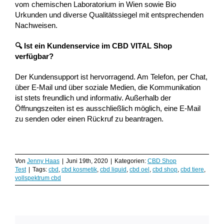
vom chemischen Laboratorium in Wien sowie Bio
Urkunden und diverse Qualitätssiegel mit entsprechenden
Nachweisen.
🔍 Ist ein Kundenservice im CBD VITAL Shop
verfügbar?
Der Kundensupport ist hervorragend. Am Telefon, per Chat,
über E-Mail und über soziale Medien, die Kommunikation
ist stets freundlich und informativ. Außerhalb der
Öffnungszeiten ist es ausschließlich möglich, eine E-Mail
zu senden oder einen Rückruf zu beantragen.
Von
Jenny Haas
|
Juni 19th, 2020
|
Kategorien:
CBD Shop
Test
|
Tags:
cbd
,
cbd kosmetik
,
cbd liquid
,
cbd oel
,
cbd shop
,
cbd tiere
,
vollspektrum cbd