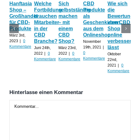
Hanftasia
Welche
Sich
CBD
Wie sich
Wo
Shop –
Fortbildung
selbstständig
Produkte
die
der
Großhandel
brauchen
machen
als
Bewertung
Fa
für CBD-
Mitarbeiter
– mit
Geschenkideen
vom CBD
be
Produkte
in der
einem
aus dem
Shop
CB
CBD
CBD
Onlineshop
online
Sh
März 3rd,
Branche?
Shop?
verbessern
ac
2023
|
0
November
Kommentare
lässt
mu
19th, 2021
|
Juni 24th,
März 23rd,
0
2022
|
0
2022
|
0
Oktober
Sep
Kommentare
Kommentare
Kommentare
22nd,
30th
2021
|
0
0
Kommentare
Kom
Hinterlasse einen Kommentar
Kommentar