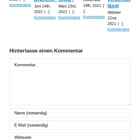
Kommentare
lässt
mu
19th, 2021
|
Juni 24th,
März 23rd,
0
2022
|
0
2022
|
0
Oktober
Sep
Kommentare
Kommentare
Kommentare
22nd,
30th
2021
|
0
0
Kommentare
Kom
Hinterlasse einen Kommentar
Kommentar