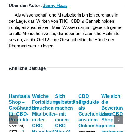
Über den Autor:
Jenny Haas
Als wissenschaftliche Mitarbeiterin bin ich durchaus in
der Lage, das Wirken von THC, CBD & Cannabinoiden
richtig einzuschätzen. Mein Wissen darum, gebe ich gerne
an alle Menschen weiter, die lieber auf natürliche Heilmittel
setzen, als ihr Geld & Ihre Gesundheit in die Hände der
Pharmariesen zu legen.
Ähnliche Beiträge
Hanftasia
Welche
Sich
CBD
Wie sich
Wo
Shop –
Fortbildung
selbstständig
Produkte
die
der
Großhandel
brauchen
machen
als
Bewertung
Fa
für CBD-
Mitarbeiter
– mit
Geschenkideen
vom CBD
be
Produkte
in der
einem
aus dem
Shop
CB
CBD
CBD
Onlineshop
online
Sh
März 3rd,
Branche?
Shop?
verbessern
ac
2023
|
0
November