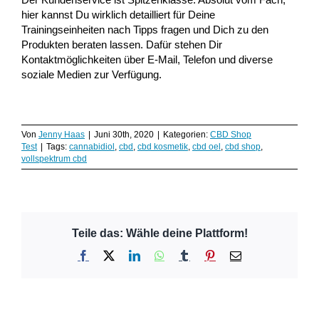
hier kannst Du wirklich detailliert für Deine
Trainingseinheiten nach Tipps fragen und Dich zu den
Produkten beraten lassen. Dafür stehen Dir
Kontaktmöglichkeiten über E-Mail, Telefon und diverse
soziale Medien zur Verfügung.
Von
Jenny Haas
|
Juni 30th, 2020
|
Kategorien:
CBD Shop
Test
|
Tags:
cannabidiol
,
cbd
,
cbd kosmetik
,
cbd oel
,
cbd shop
,
vollspektrum cbd
Teile das: Wähle deine Plattform!
Facebook
X
LinkedIn
WhatsApp
Tumblr
Pinterest
E-
Mail