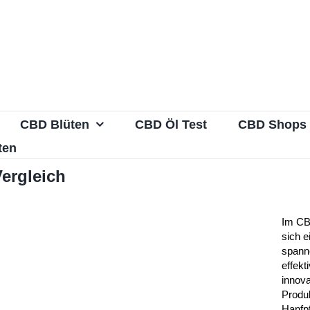
CBD Blüten
CBD Öl Test
CBD Shops
ten
ergleich
Im CB
sich 
spann
effekti
innova
Produ
Hanfp