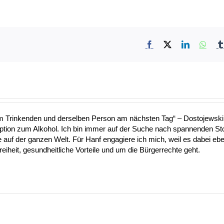
Facebook
X
LinkedIn
What
nem Trinkenden und derselben Person am nächsten Tag“ – Dostojewski 
Option zum Alkohol. Ich bin immer auf der Suche nach spannenden S
uf der ganzen Welt. Für Hanf engagiere ich mich, weil es dabei ebe
heit, gesundheitliche Vorteile und um die Bürgerrechte geht.