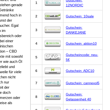
Gutschein:
1
 stehen gerade
12NORDIC
Getränke
mend hoch in
2
Gutschein: 10sale
unst der
ucher. Egal
Gutschein:
3
n im
DANKEJANE
sbereich oder
 bei einer
4
Gutschein: aktion10
inischen
ation – CBD
Gutscheincode: neu-
kte mit sowohl
5
5€
r wie auch Öl
eliebt und
6
Gutschein: ADC10
weile für viele
hen nicht
ch nur
7
Gutschein: cannexol5
it der
te doch
Gutschein:
8
chmerzen oder
Gelassenheit 40
eise als