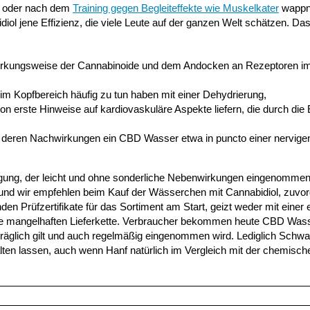
or oder nach dem
Training gegen Begleiteffekte wie Muskelkater
wappn
iol jene Effizienz, die viele Leute auf der ganzen Welt schätzen. Da
 Wirkungsweise der Cannabinoide und dem Andocken an Rezeptoren i
 Kopfbereich häufig zu tun haben mit einer Dehydrierung,
n erste Hinweise auf kardiovaskuläre Aspekte liefern, die durch di
, deren Nachwirkungen ein CBD Wasser etwa in puncto einer nervige
gung, der leicht und ohne sonderliche Nebenwirkungen eingenommen
und wir empfehlen beim Kauf der Wässerchen mit Cannabidiol, zuvo
en Prüfzertifikate für das Sortiment am Start, geizt weder mit einer
wie mangelhaften Lieferkette. Verbraucher bekommen heute CBD Was
rträglich gilt und auch regelmäßig eingenommen wird. Lediglich Schw
lten lassen, auch wenn Hanf natürlich im Vergleich mit der chemische