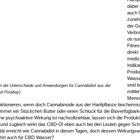
dabei
auch 
zuneh
der G
Verbra
ob nu
Fitnes
direkt
mediz
Indik
Produ
Wasse
sind b
an die Unterschiede und Anwendungen für Cannabidiol aus der
mittler
uf Pixabay).
Mensc
ktionieren, wenn doch Cannabinoide aus der Hanfpflanze biochemis
 immer ein Stückchen Butter oder einen Schluck für die Bioverfügbarke
e psychoaktive Wirkung ist nachvollziehbar, lassen sich die Produk
izeit und zugleich wirkt das CBD-Öl eben auch bei den Leuten gegen S
ät erreicht wie Cannabidiol in diesen Tagen, doch dessen Wirkungsw
ekehrt auch für CBD Wasser?