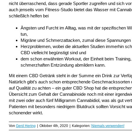
nicht überraschend, dass gerade Sportler zugreifen und sich v
auch jenseits vom Fitness-Studio bietet das Wasser mit Cannabid
schließlich helfen bei
Ängsten und Furcht im Alltag, was mit der spezifischen
tun,
Migräne und Schmerzattacken, zumal diese Spannungen im
Herzproblemen, wobei die aktuellen Studien immerhin scho
CBD vielleicht begünstigt sind und
dem schon erwähnten Workout, der Einheit beim Training
schmerzhaften Entzündung abmildern kann.
Mit einem CBD Getränk steht in der Summe ein Drink zur Verfü
Natürlich gibt’s auch schon entsprechende Geschmackssorten 
auf Qualität zu achten – ein guter CBD Shop hat die entsprechend
Übersicht zum Gehalt der Cannabinoide noch mit einer irgend
mit zwei oder auch fünf Milligramm Cannabidiol, was als gut ve
Patienten mit besonders niedrigem Blutdruck sollten Vorsicht wa
schonender wirkt.
Von
Gerd Hering
|
Oktober 4th, 2020
|
Kategorien:
Niemals verwenden!