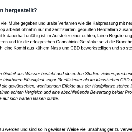
 hergestellt?
viel Mühe gegeben und uralte Verfahren wie die Kaltpressung mit ne
arbeitet ohnehin nur mit zertifizierten, geprüften Herstellern zus
ik dauerhaft unfähig ist im Aufsteller einer echten, fairen Regulierung
eren und für die erfolgreichen Cannabidiol Getränke setzt die Branch
 wohl eine Kombi aus kühlem Nass und CBD bewerkstelligen und so s
m Gutteil aus Wasser besteht und die ersten Studien vielversprechen
r trinkbaren Flüssigkeit sogar für effizienter als im klassischen CBD-
nd die gewünschten, wohltuenden Effekte aus der Hanfpflanze stehen 
r einen echten Vergleich und eine abschließende Bewertung beider Pr
 auf sich warten lassen dürfte.
u werden und sind so in gewisser Weise viel unabhängiger zu verwe