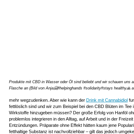
Produkte mit CBD in Wasser oder Öl sind beliebt und wir schauen uns 
Flasche an (Bild von Anja🤗#helpinghands #solidarity#stays healthy🙏 a
mehr wegzudenken. Aber wie kann der
Drink mit Cannabidiol
fun
fettlöslich sind und wir zum Beispiel bei den CBD Blüten im Tee
Wirkstoffe hinzugeben müssen? Der große Erfolg von Hanföl ohn
problemlos integrieren in den Alltag, auf Arbeit und in der Fre
Entzündungen. Präparate ohne Effekt hätten kaum jene Popularit
fetthaltige Substanz ist nachvollziehbar – gilt das jedoch umg