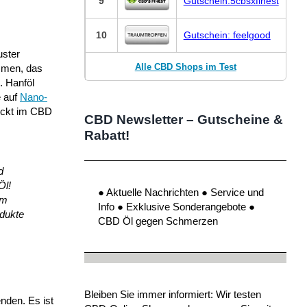
9
Gutschein:5cbsxfinest
10
Gutschein: feelgood
uster
Alle CBD Shops im Test
ammen, das
. Hanföl
e auf
Nano-
teckt im CBD
CBD Newsletter – Gutscheine &
Rabatt!
d
Öl!
● Aktuelle Nachrichten ● Service und
im
Info ● Exklusive Sonderangebote ●
odukte
CBD Öl gegen Schmerzen
Bleiben Sie immer informiert: Wir testen
nden. Es ist