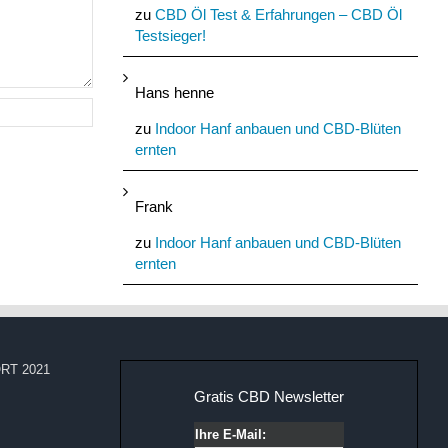
zu
CBD Öl Test & Erfahrungen – CBD Öl
Testsieger!
Hans henne
zu
Indoor Hanf anbauen und CBD-Blüten
ernten
Frank
zu
Indoor Hanf anbauen und CBD-Blüten
ernten
RT 2021
Gratis CBD Newsletter
Ihre E-Mail: