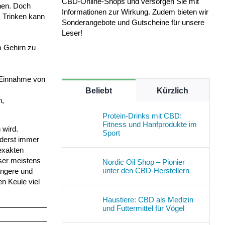
CBD-Online-Shops und versorgen Sie mit
en. Doch
Informationen zur Wirkung. Zudem bieten wir
s Trinken kann
Sonderangebote und Gutscheine für unsere
Leser!
m Gehirn zu
e Einnahme von
Beliebt
Kürzlich
n,
Protein-Drinks mit CBD:
Fitness und Hanfprodukte im
 wird.
Sport
rderst immer
 exakten
ser meistens
Nordic Oil Shop – Pionier
unter den CBD-Herstellern
angere und
n Keule viel
Haustiere: CBD als Medizin
und Futtermittel für Vögel