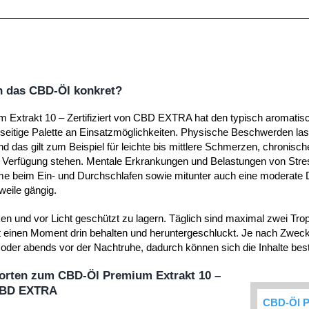
h das CBD-Öl konkret?
Extrakt 10 – Zertifiziert von CBD EXTRA hat den typisch aromati
lseitige Palette an Einsatzmöglichkeiten. Physische Beschwerden las
und das gilt zum Beispiel für leichte bis mittlere Schmerzen, chronis
 Verfügung stehen. Mentale Erkrankungen und Belastungen von Stres
e beim Ein- und Durchschlafen sowie mitunter auch eine moderate D
rweile gängig.
ken und vor Licht geschützt zu lagern. Täglich sind maximal zwei Tro
ort einen Moment drin behalten und heruntergeschluckt. Je nach Zw
der abends vor der Nachtruhe, dadurch können sich die Inhalte besten
orten zum CBD-Öl Premium Extrakt 10 –
 CBD EXTRA
CBD-Öl P