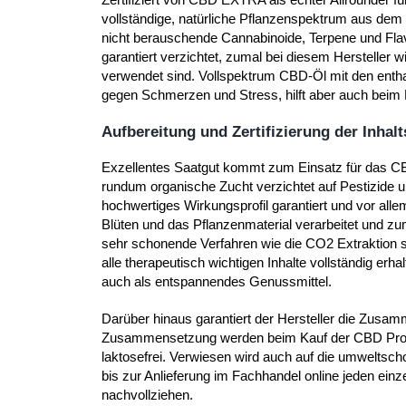
vollständige, natürliche Pflanzenspektrum aus dem 
nicht berauschende Cannabinoide, Terpene und Flavo
garantiert verzichtet, zumal bei diesem Hersteller w
verwendet sind. Vollspektrum CBD-Öl mit den entha
gegen Schmerzen und Stress, hilft aber auch beim
Aufbereitung und Zertifizierung der Inhalt
Exzellentes Saatgut kommt zum Einsatz für das CB
rundum organische Zucht verzichtet auf Pestizide 
hochwertiges Wirkungsprofil garantiert und vor alle
Blüten und das Pflanzenmaterial verarbeitet und zu
sehr schonende Verfahren wie die CO2 Extraktion s
alle therapeutisch wichtigen Inhalte vollständig er
auch als entspannendes Genussmittel.
Darüber hinaus garantiert der Hersteller die Zusamm
Zusammensetzung werden beim Kauf der CBD Produkte
laktosefrei. Verwiesen wird auch auf die umweltsc
bis zur Anlieferung im Fachhandel online jeden einz
nachvollziehen.