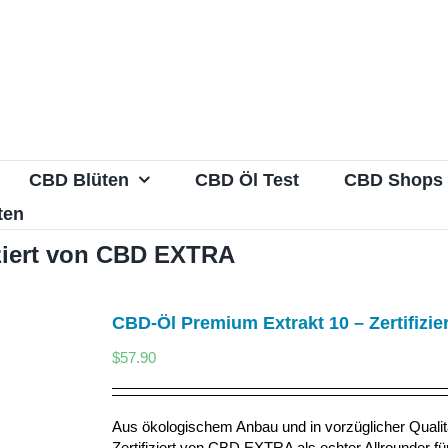
CBD Blüten
CBD Öl Test
CBD Shops
ten
iziert von CBD EXTRA
CBD-Öl Premium Extrakt 10 – Zertifiz
$
57.90
Aus ökologischem Anbau und in vorzüglicher Qualit
Zertifiziert von CBD EXTRA als echter Allrounder 