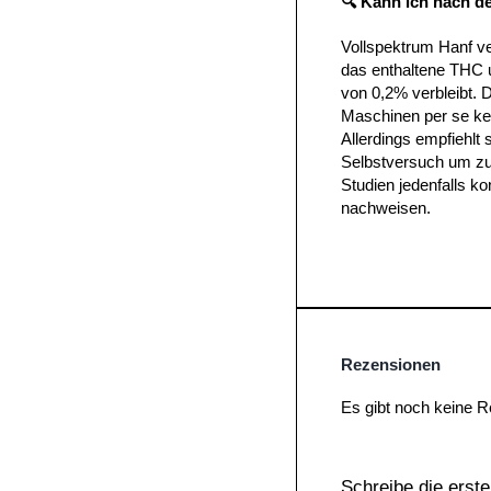
🔍 Kann ich nach 
Vollspektrum Hanf ve
das enthaltene THC u
von 0,2% verbleibt. 
Maschinen per se ke
Allerdings empfiehlt 
Selbstversuch um zu 
Studien jedenfalls ko
nachweisen.
Rezensionen
Es gibt noch keine 
Schreibe die erst