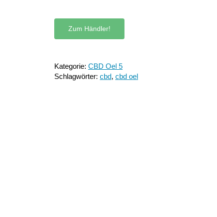
Zum Händler!
Kategorie:
CBD Oel 5
Schlagwörter:
cbd
,
cbd oel