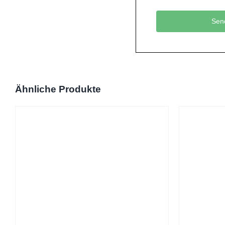
Ähnliche Produkte
ZUM HÄNDLER!
/
DETAILS
Z