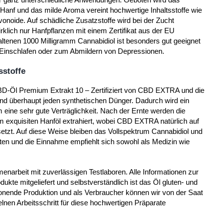
Hanf und das milde Aroma vereint hochwertige Inhaltsstoffe wie
noide. Auf schädliche Zusatzstoffe wird bei der Zucht
irklich nur Hanfpflanzen mit einem Zertifikat aus der EU
ltenen 1000 Milligramm Cannabidiol ist besonders gut geeignet
 Einschlafen oder zum Abmildern von Depressionen.
sstoffe
D-Öl Premium Extrakt 10 – Zertifiziert von CBD EXTRA und die
und überhaupt jeden synthetischen Dünger. Dadurch wird ein
m eine sehr gute Verträglichkeit. Nach der Ernte werden die
m exquisiten Hanföl extrahiert, wobei CBD EXTRA natürlich auf
etzt. Auf diese Weise bleiben das Vollspektrum Cannabidiol und
halten und die Einnahme empfiehlt sich sowohl als Medizin wie
enarbeit mit zuverlässigen Testlaboren. Alle Informationen zur
 mitgeliefert und selbstverständlich ist das Öl gluten- und
honende Produktion und als Verbraucher können wir von der Saat
elnen Arbeitsschritt für diese hochwertigen Präparate