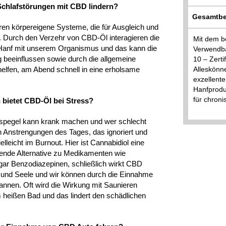
 Schlafstörungen mit CBD lindern?
Gesamtbe
ren körpereigene Systeme, die für Ausgleich und
 Durch den Verzehr von CBD-Öl interagieren die
Mit dem b
Hanf mit unserem Organismus und das kann die
Verwendba
 beeinflussen sowie durch die allgemeine
10 – Zerti
 helfen, am Abend schnell in eine erholsame
Alleskönne
exzellente
Hanfprodu
für chron
 bietet CBD-Öl bei Stress?
esspegel kann krank machen und wer schlecht
 Anstrengungen des Tages, das ignoriert und
elleicht im Burnout. Hier ist Cannabidiol eine
nende Alternative zu Medikamenten wie
gar Benzodiazepinen, schließlich wirkt CBD
b und Seele und wir können durch die Einnahme
annen. Oft wird die Wirkung mit Saunieren
m heißen Bad und das lindert den schädlichen