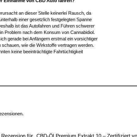
der Einnahme von CBD Auto fahren?
rursacht an dieser Stelle keinerlei Rausch, da
nterhalb einer gesetzlich festgelegten Spanne
Deshalb ist das Autofahren und Führen schwerer
in Problem nach dem Konsum von Cannabidiol.
sich gerade bei Anfängern erstmal ein vorsichtiger
schauen, wie die Wirkstoffe vertragen werden.
nnten keine beeinträchtigte Fahrtüchtigkeit
Rezensionen.
e Rezension für „CBD-Öl Premium Extrakt 10 – Zertifiziert