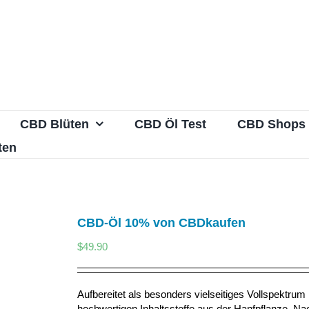
CBD Blüten
CBD Öl Test
CBD Shops
ten
CBD-Öl 10% von CBDkaufen
$
49.90
Aufbereitet als besonders vielseitiges Vollspektru
hochwertigen Inhaltsstoffe aus der Hanfpflanze. Nac