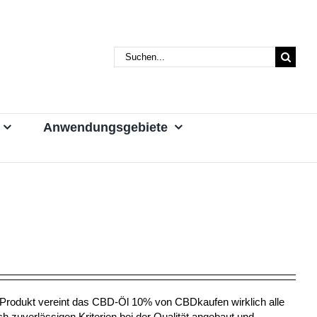
Suche
nach:
Anwendungsgebiete
m Produkt vereint das CBD-Öl 10% von CBDkaufen wirklich alle
h zuverlässigen Kriterien bei der Qualität angebaut und