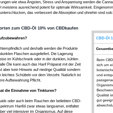
rungen wie etwa Ängsten, Stress und Anspannung werden die Cannab
Öl meistens ausreichend potent für optimale Wirksamkeit. Eingenomme
nterschlucken, das verbessert die Absorption und ohnehin sind solche 
orten zum CBD-Öl 10% von CBDkaufen
 aufzubewahren?
CBD-Öl 
chtempfindlich und deshalb werden die Produkte
Gesamtbe
n dunklen Flaschen ausgeliefert. Die Lagerung
eise im Kühlschrank oder in der dunklen, kühlen
Beim CBD
le Öle kann auch das Hanf Präparat mit der Zeit
sich um ei
st aber kein Hinweis auf niedrige Qualität sondern
botanisch
 leichtes Schütteln vor dem Verzehr. Natürlich ist
und entsp
ere Aufbewahrung Pflicht.
passgenau
Organismu
Beschwerd
 hat die Einnahme von Tinkturen?
Qualität i
gut geeign
uids oder auch beim Rauchen der beliebten CBD-
abwechslu
lspektrum Hanföl zwar etwas langsamer, entfaltet
aber viel intensiver im Organismus. Auf diese