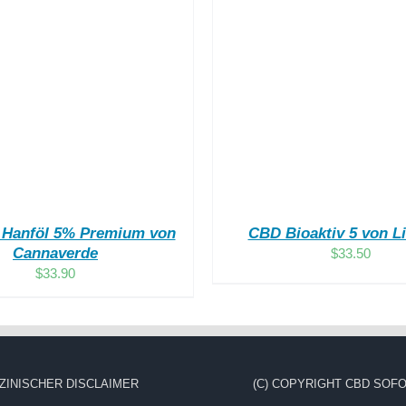
UM HÄNDLER!
/
DETAILS
Bewertet
ZUM HÄNDLER!
/
mit
2.00
von
5
 Hanföl 5% Premium von
CBD Bioaktiv 5 von 
Cannaverde
$
33.50
$
33.90
ZINISCHER DISCLAIMER
(C) COPYRIGHT CBD SOFO