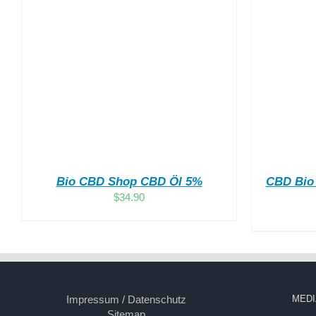
ZUM HÄNDLER!
/
DETAILS
Z
Bio CBD Shop CBD Öl 5%
CBD Bio
$
34.90
Impressum / Datenschutz
MEDI
Sitemap