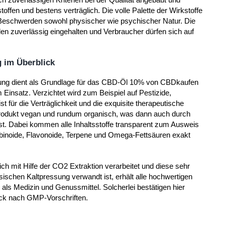
stoffen und bestens verträglich. Die volle Palette der Wirkstoffe
 Beschwerden sowohl physischer wie psychischer Natur. Die
n zuverlässig eingehalten und Verbraucher dürfen sich auf
 im Überblick
erung dient als Grundlage für das CBD-Öl 10% von CBDkaufen
insatz. Verzichtet wird zum Beispiel auf Pestizide,
 für die Verträglichkeit und die exquisite therapeutische
Produkt vegan und rundum organisch, was dann auch durch
st. Dabei kommen alle Inhaltsstoffe transparent zum Ausweis
binoide, Flavonoide, Terpene und Omega-Fettsäuren exakt
ch mit Hilfe der CO2 Extraktion verarbeitet und diese sehr
schen Kaltpressung verwandt ist, erhält alle hochwertigen
 als Medizin und Genussmittel. Solcherlei bestätigen hier
ck nach GMP-Vorschriften.