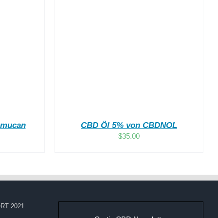
DETAILS
Limucan
CBD Öl 5% von CBDNOL
$
35.00
RT 2021