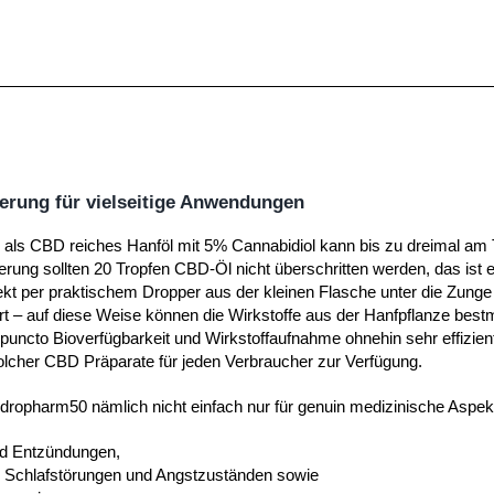
erung für vielseitige Anwendungen
ls CBD reiches Hanföl mit 5% Cannabidiol kann bis zu dreimal am T
erung sollten 20 Tropfen CBD-Öl nicht überschritten werden, das is
rekt per praktischem Dropper aus der kleinen Flasche unter die Zunge
t – auf diese Weise können die Wirkstoffe aus der Hanfpflanze bes
uncto Bioverfügbarkeit und Wirkstoffaufnahme ohnehin sehr effizient
solcher CBD Präparate für jeden Verbraucher zur Verfügung.
dropharm50 nämlich nicht einfach nur für genuin medizinische Aspek
d Entzündungen,
, Schlafstörungen und Angstzuständen sowie