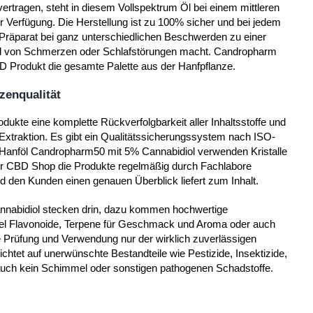
rtragen, steht in diesem Vollspektrum Öl bei einem mittleren
r Verfügung. Die Herstellung ist zu 100% sicher und bei jedem
 Präparat bei ganz unterschiedlichen Beschwerden zu einer
piel von Schmerzen oder Schlafstörungen macht. Candropharm
D Produkt die gesamte Palette aus der Hanfpflanze.
zenqualität
dukte eine komplette Rückverfolgbarkeit aller Inhaltsstoffe und
 Extraktion. Es gibt ein Qualitätssicherungssystem nach ISO-
 Hanföl Candropharm50 mit 5% Cannabidiol verwenden Kristalle
der CBD Shop die Produkte regelmäßig durch Fachlabore
d den Kunden einen genauen Überblick liefert zum Inhalt.
nnabidiol stecken drin, dazu kommen hochwertige
iel Flavonoide, Terpene für Geschmack und Aroma oder auch
 Prüfung und Verwendung nur der wirklich zuverlässigen
ichtet auf unerwünschte Bestandteile wie Pestizide, Insektizide,
 auch kein Schimmel oder sonstigen pathogenen Schadstoffe.