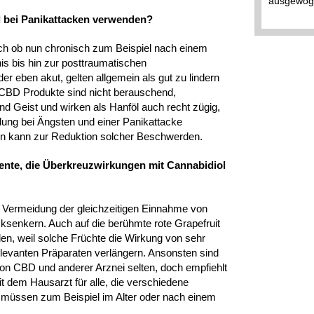
ausgewoge
 bei Panikattacken verwenden?
ich ob nun chronisch zum Beispiel nach einem
is bis hin zur posttraumatischen
r eben akut, gelten allgemein als gut zu lindern
 CBD Produkte sind nicht berauschend,
d Geist und wirken als Hanföl auch recht zügig,
ung bei Ängsten und einer Panikattacke
ein kann zur Reduktion solcher Beschwerden.
ente, die Überkreuzwirkungen mit Cannabidiol
ie Vermeidung der gleichzeitigen Einnahme von
senkern. Auch auf die berühmte rote Grapefruit
den, weil solche Früchte die Wirkung von sehr
elevanten Präparaten verlängern. Ansonsten sind
n CBD und anderer Arznei selten, doch empfiehlt
t dem Hausarzt für alle, die verschiedene
 müssen zum Beispiel im Alter oder nach einem