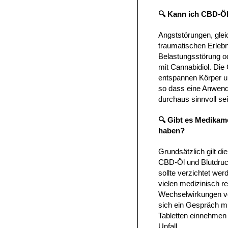
🔍 Kann ich CBD-Öl
Angststörungen, gle
traumatischen Erlebn
Belastungsstörung ode
mit Cannabidiol. Die
entspannen Körper un
so dass eine Anwend
durchaus sinnvoll s
🔍 Gibt es Medikam
haben?
Grundsätzlich gilt d
CBD-Öl und Blutdruck
sollte verzichtet wer
vielen medizinisch r
Wechselwirkungen vo
sich ein Gespräch mi
Tabletten einnehmen
Unfall.