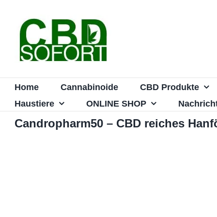
Zum
Inhalt
springen
Home
Cannabinoide
CBD Produkte
Haustiere
ONLINE SHOP
Nachrich
Candropharm50 – CBD reiches Hanfö