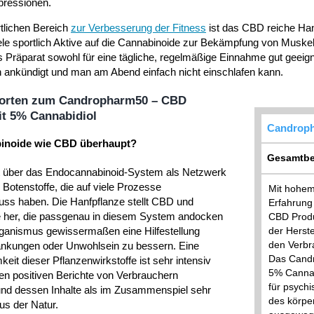
pressionen.
tlichen Bereich
zur Verbesserung der Fitness
ist das CBD reiche Hanf
iele sportlich Aktive auf die Cannabinoide zur Bekämpfung von Musk
as Präparat sowohl für eine tägliche, regelmäßige Einnahme gut geei
 ankündigt und man am Abend einfach nicht einschlafen kann.
worten zum Candropharm50 – CBD
it 5% Cannabidiol
Candroph
binoide wie CBD überhaupt?
Gesamtbe
t über das Endocannabinoid-System als Netzwerk
 Botenstoffe, die auf viele Prozesse
Mit hohem
uss haben. Die Hanfpflanze stellt CBD und
Erfahrung 
 her, die passgenau in diesem System andocken
CBD Produk
anismus gewissermaßen eine Hilfestellung
der Herst
den Verbr
rankungen oder Unwohlsein zu bessern. Eine
Das Candr
eit dieser Pflanzenwirkstoffe ist sehr intensiv
5% Cannabi
len positiven Berichte von Verbrauchern
für psych
und dessen Inhalte als im Zusammenspiel sehr
des körpe
aus der Natur.