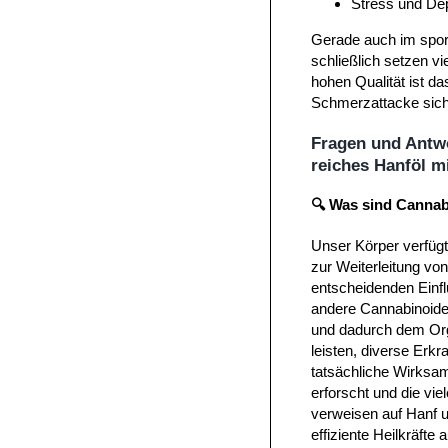
Stress und De
Gerade auch im spor
schließlich setzen v
hohen Qualität ist d
Schmerzattacke sich
Fragen und Ant
reiches Hanföl m
🔍 Was sind Canna
Unser Körper verfüg
zur Weiterleitung von
entscheidenden Einfl
andere Cannabinoide
und dadurch dem Org
leisten, diverse Erk
tatsächliche Wirksamk
erforscht und die vie
verweisen auf Hanf 
effiziente Heilkräfte 