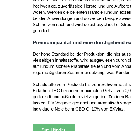
hochwertige, zuverlässige Herstellung und Aufbere
wollen. Werden die beliebten Hanföle rundum exzelle
bei den Anwendungen und so werden beispielsweise
Schmerzen nach und wird selbst psychischer Stress
gelindert.
Premiumqualität und eine durchgehend ex
Der hohe Standard bei der Produktion, die hier aus
vielseitigen Inhaltsstoffe, wird ausgewiesen durch
auf rundum sichere Präparate freuen und vom Anbau 
regelmäßig deren Zusammensetzung, was Kunden d
Schadstoffe vom Pestizide bis zum Schwermetall si
Eckchen THC bei einem maximalen Gehalt von 0,001
gedeckelt und außerdem viel zu gering für einen R
lassen. Für Veganer geeignet und aromatisch sorge
individuelle Note beim CBD Öl 10% von EXVital
.
Zum Händler!