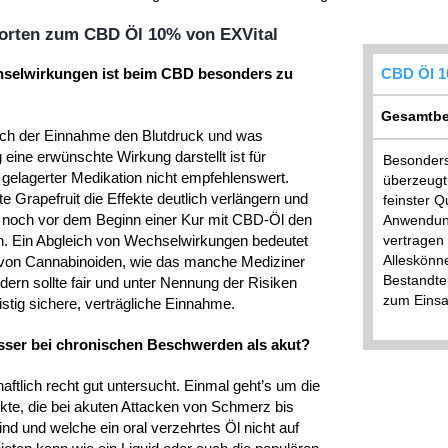
orten zum CBD Öl 10% von EXVital
hselwirkungen ist beim CBD besonders zu
CBD Öl 1
Gesamtbe
ach der Einnahme den Blutdruck und was
eine erwünschte Wirkung darstellt ist für
Besonders
h gelagerter Medikation nicht empfehlenswert.
überzeugt
te Grapefruit die Effekte deutlich verlängern und
feinster Q
, noch vor dem Beginn einer Kur mit CBD-Öl den
Anwendung
n. Ein Abgleich von Wechselwirkungen bedeutet
vertragen
Alleskönn
von Cannabinoiden, wie das manche Mediziner
Bestandte
ern sollte fair und unter Nennung der Risiken
zum Eins
ristig sichere, verträgliche Einnahme.
sser bei chronischen Beschwerden als akut?
aftlich recht gut untersucht. Einmal geht’s um die
fekte, die bei akuten Attacken von Schmerz bis
nd und welche ein oral verzehrtes Öl nicht auf