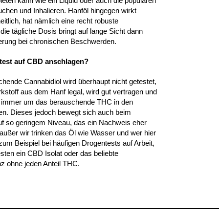
ieten kann wie ein Liquid oder auch die populären
hen und Inhalieren. Hanföl hingegen wirkt
itlich, hat nämlich eine recht robuste
die tägliche Dosis bringt auf lange Sicht dann
rung bei chronischen Beschwerden.
test auf CBD anschlagen?
chende Cannabidiol wird überhaupt nicht getestet,
irkstoff aus dem Hanf legal, wird gut vertragen und
n immer um das berauschende THC in den
ten. Dieses jedoch bewegt sich auch beim
f so geringem Niveau, das ein Nachweis eher
 außer wir trinken das Öl wie Wasser und wer hier
 zum Beispiel bei häufigen Drogentests auf Arbeit,
ten ein CBD Isolat oder das beliebte
z ohne jeden Anteil THC.