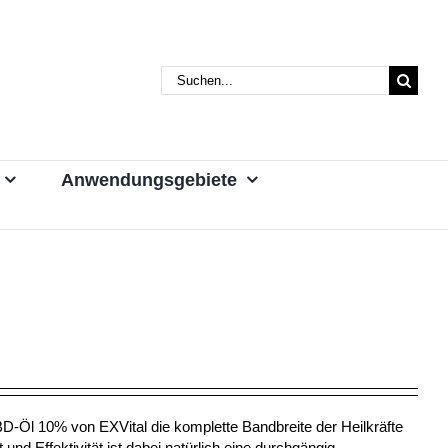
Suche
nach:
Anwendungsgebiete
D-Öl 10% von EXVital die komplette Bandbreite der Heilkräfte
nd Effektivität ist dabei natürlich eine durchgängig