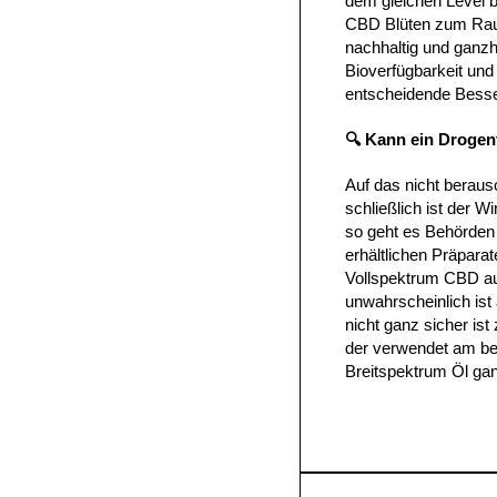
dem gleichen Level b
CBD Blüten zum Rauc
nachhaltig und ganzhe
Bioverfügbarkeit und 
entscheidende Besse
🔍 Kann ein Drogen
Auf das nicht beraus
schließlich ist der W
so geht es Behörde
erhältlichen Präpara
Vollspektrum CBD au
unwahrscheinlich ist
nicht ganz sicher ist
der verwendet am bes
Breitspektrum Öl gan