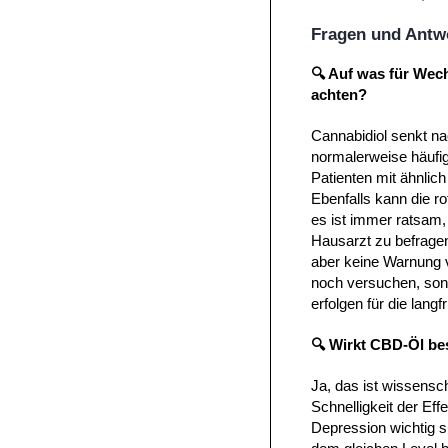
Fragen und Antw
🔍 Auf was für Wec
achten?
Cannabidiol senkt n
normalerweise häufig 
Patienten mit ähnlic
Ebenfalls kann die ro
es ist immer ratsam
Hausarzt zu befrage
aber keine Warnung 
noch versuchen, sond
erfolgen für die langf
🔍 Wirkt CBD-Öl be
Ja, das ist wissensch
Schnelligkeit der Ef
Depression wichtig si