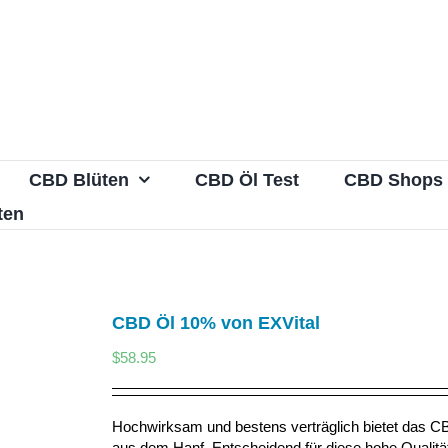
CBD Blüten
CBD Öl Test
CBD Shops
ten
CBD Öl 10% von EXVital
$
58.95
Hochwirksam und bestens verträglich bietet das CB
aus dem Hanf. Entscheidend für diese hohe Qualität u