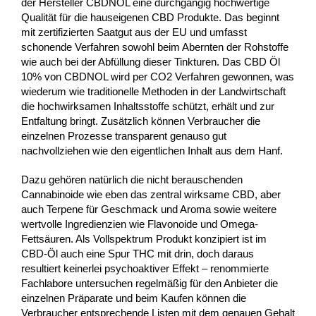
der Hersteller CBDNOL eine durchgängig hochwertige
Qualität für die hauseigenen CBD Produkte. Das beginnt
mit zertifizierten Saatgut aus der EU und umfasst
schonende Verfahren sowohl beim Abernten der Rohstoffe
wie auch bei der Abfüllung dieser Tinkturen. Das CBD Öl
10% von CBDNOL wird per CO2 Verfahren gewonnen, was
wiederum wie traditionelle Methoden in der Landwirtschaft
die hochwirksamen Inhaltsstoffe schützt, erhält und zur
Entfaltung bringt. Zusätzlich können Verbraucher die
einzelnen Prozesse transparent genauso gut
nachvollziehen wie den eigentlichen Inhalt aus dem Hanf.
Dazu gehören natürlich die nicht berauschenden
Cannabinoide wie eben das zentral wirksame CBD, aber
auch Terpene für Geschmack und Aroma sowie weitere
wertvolle Ingredienzien wie Flavonoide und Omega-
Fettsäuren. Als Vollspektrum Produkt konzipiert ist im
CBD-Öl auch eine Spur THC mit drin, doch daraus
resultiert keinerlei psychoaktiver Effekt – renommierte
Fachlabore untersuchen regelmäßig für den Anbieter die
einzelnen Präparate und beim Kaufen können die
Verbraucher entsprechende Listen mit dem genauen Gehalt