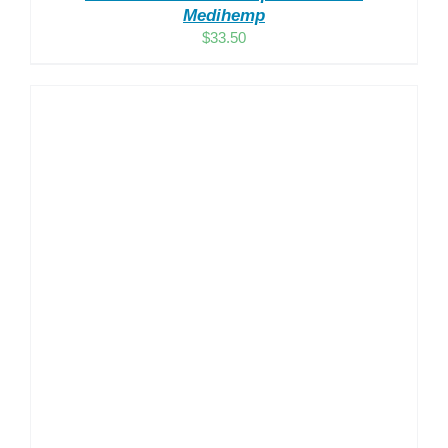
Medihemp
$
33.50